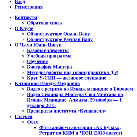
Вход
Регистрация
Контакты
Обратная связь
Клуб Чжун Юань Цигун в городах
О Клубе
Алматы, Астана, Павлодар,
Об инструкторе Осман Вапу
Об инструкторе Раушан Вапу
Петропавловск, Экибастуз, Бишкек…
О Чжун Юань Цигун
Базовые элементы
Учебная программа
Обучение
Биография Мастера
Методы работы над собой (практика ДЭ)
Круг У-СИН — активное слушание
Китайская Имидж Медицина
Видео с ретрита по Имидж медицине в Боровом
Видео Семинара Мастера Сюй Минтана по
Имидж Медицине, Алматы, 29 ноября — 1
декабря 2015
Препараты института «Кундавелл»
Галерея
Фото
Фото альбом санаторий «Ак Булак»,
Ретрит по КИМ и ЧЮЦ (2018 август)