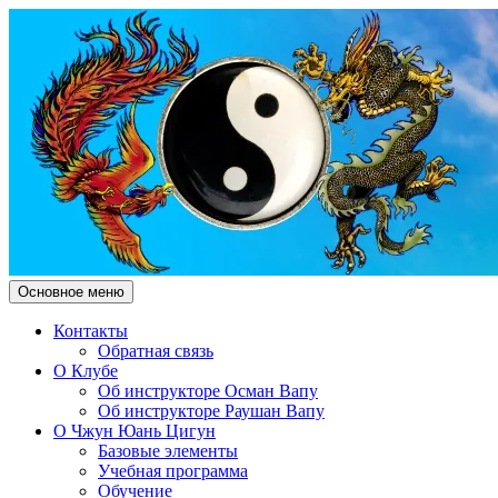
Поиск
Перейти
Основное меню
к
Чжун Юань Цигун Клуб
содержимому
Контакты
Обратная связь
"Здесь и Сейчас"
О Клубе
Об инструкторе Осман Вапу
Об инструкторе Раушан Вапу
О Чжун Юань Цигун
Базовые элементы
Учебная программа
Обучение