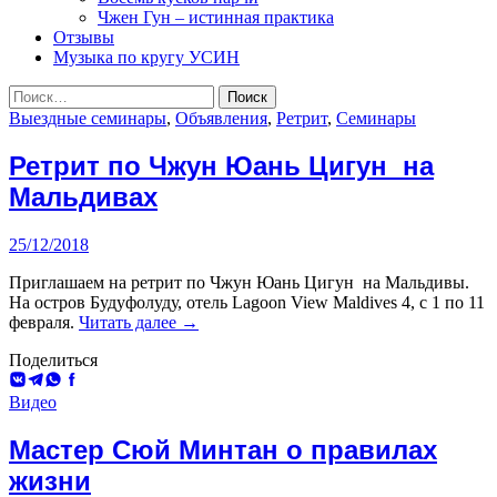
Чжен Гун – истинная практика
Отзывы
Музыка по кругу УСИН
Найти:
Выездные семинары
,
Объявления
,
Ретрит
,
Семинары
Ретрит по Чжун Юань Цигун на
Мальдивах
25/12/2018
Приглашаем на ретрит по Чжун Юань Цигун на Мальдивы.
На остров Будуфолуду, отель Lagoon View Maldives 4, с 1 по 11
Ретрит
февраля.
Читать далее
→
по
Поделиться
Чжун
ВКонтакте
Telegram
WhatsApp
Facebook
Юань
Цигун
Видео
на
Мальдивах
Мастер Сюй Минтан о правилах
жизни