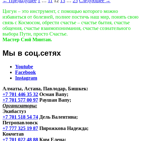
Навигация
крайностей
← Предыдущее
1
…
11
12
13
…
25
Следующее →
по
Цигун – это инструмент, с помощью которого можно
избавиться от болезней, полнее постичь наш мир, понять свою
записям
связь с Космосом, обрести счастье – счастье бытия, счастье
общения, счастье взаимопонимания, счастье сознательного
выбора Пути, просто Счастье.
Мастер Сюй Минтан.
Мы в соц.сетях
Youtube
Facebook
Instagram
Алматы, Астана, Павлодар, Бишкек
:
+7 701 446 35 32
Осман Вапу;
+7 701 577 00 97
Раушан Вапу;
Организаторы:
Экибастуз
+7 701 518 54 74
Дель Валентина;
Петропавловск
+7 777 325 19 87
Пирожкова Надежда;
Кокчетав
+7 701 022 48 88
Ким Елена;