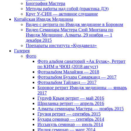
Биография Мастера
Методы работы над собой (практика ДЭ)
Круг У-СИН — активное слушание
Китайская Имидж Медицина
Видео с ретрита по Имидж медицине в Боровом
Видео Семинара Мастера Сюй Минтана по
Имидж Медицине, Алматы, 29 ноября — 1
декабря 2015
Препараты института «Кундавелл»
Галерея
Фото
Фото альбом санаторий «Ак Булак», Ретрит
по КИМ и ЧЮЦ (2018 август)
Фотоальбом Малайзия — 2018
Фотоальбом Бухара Самарканд — 2017
Фотоальбом Тайланд — 2017
Боровое ретрит Имидж медицины — январь
2017
Гурзуф Крым ретрит — май 2016
Шриланка ретрит — апрель 2016
Алматы семинары Мастера — ноябрь 2015
Грузия ретрит — сентябрь 2015
Бухара семинар — сентябрь 2014
Иссыкуль семинар — июль 2014
Индия семинар — март 2014