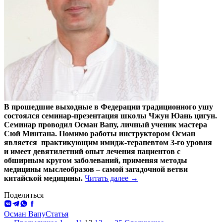
В прошедшие выходные в Федерации традиционного ушу
состоялся семинар-презентация школы Чжун Юань цигун.
Семинар проводил Осман Вапу, личный ученик мастера
Сюй Минтана. Помимо работы инструктором Осман
является практикующим имидж-терапевтом 3-го уровня
и имеет девятилетний опыт лечения пациентов с
обширным кругом заболеваний, применяя методы
медицины мыслеобразов – самой загадочной ветви
Секрет
китайской медицины.
Читать далее
→
долголетия
Поделиться
–
ВКонтакте
Telegram
WhatsApp
Facebook
в
отсутствии
Осман Вапу
Статья