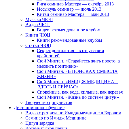
Рига семинар Мастера — октябрь 2013
Иссыкуль семинар — июль 2013
Китай семинар Мастера — май 2013
Музыка ЧЮЦ
Видео ЧЮЦ
Видео рекомендованное клубом
Книги ЧЮЦ
Книги рекомендованные клубом
Статьи ЧЮЦ
Секрет долголетия – в отсутствии
крайностей
Сюй Минтан. «Старайтесь жить просто, а
мыслить позитивно»
Сюй Минтан. «В ПОИСКАХ СМЫСЛА
ЖИЗНИ»
Сюй Минтан. «ИМИДЖ МЕДИЦИНА –
ЗДЕСЬ И СЕЙЧАС»
Спокойные, как вода, сильные, как деревья
Сюй Минтан. «Жизнь по системе цигун»
Творчество цигунистов
Дистанционное обучение
Видео с ретрита по Имидж медицине в Боровом
Семинар по Имидж Медицине
Цигун зарядка
Восемь кусков парчи