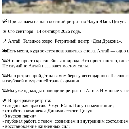
🍃 Приглашаем на наш осенний ретрит по Чжун Юань Цигун.
📅 6го сентября –14 сентября 2026 года.
📍 Алтай. Телецкое озеро. Ретритный центр «Дом Дракона».
🎋Есть места, куда хочется возвращаться снова. Алтай — одно и
🎋Это не просто красивейшая природа. Это пространство, где 
Не случайно Алтай называют местом силы.
🎋Наш ретрит пройдёт на самом берегу легендарного Телецког
и глубокой внутренней трансформации.
🎋Мы уже однажды проводили ретрит на Алтае. И многие участ
🌿 В программе ретрита:
• ежедневная практика Чжун Юань Цигун и медитации;
• ⁠отработка комплекса Динамического Цигун
«8 кусков парчи»
• ⁠глубокая работа с телом, сознанием и внутренним состоянием
• восстановление жизненных сил;