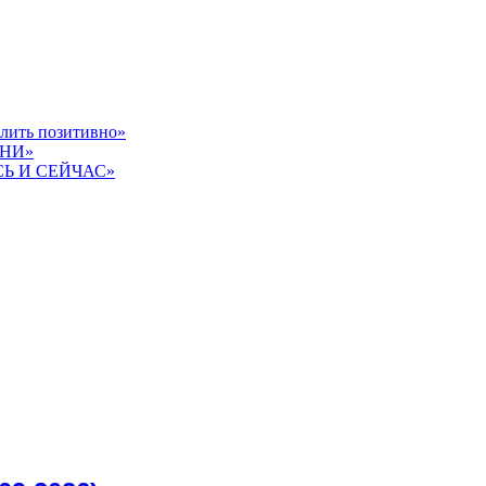
слить позитивно»
ЗНИ»
СЬ И СЕЙЧАС»