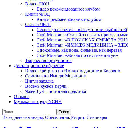
Видео ЧЮЦ
Видео рекомендованное клубом
Книги ЧЮЦ
Книги рекомендованные клубом
Статьи ЧЮЦ
Секрет долголетия – в отсутствии крайностей
Сюй Минтан. «Старайтесь жить просто, а мы
Сюй Минтан. «В ПОИСКАХ СМЫСЛА ЖИ
Сюй Минтан. «ИМИДЖ МЕДИЦИНА – ЗДЕ
Спокойные, как вода, сильные, как деревья
Сюй Минтан. «Жизнь по системе цигун»
Творчество цигунистов
Дистанционное обучение
Видео с ретрита по Имидж медицине в Боровом
Семинар по Имидж Медицине
Цигун зарядка
Восемь кусков парчи
Чжен Гун – истинная практика
Отзывы
Музыка по кругу УСИН
Найти:
Выездные семинары
,
Объявления
,
Ретрит
,
Семинары