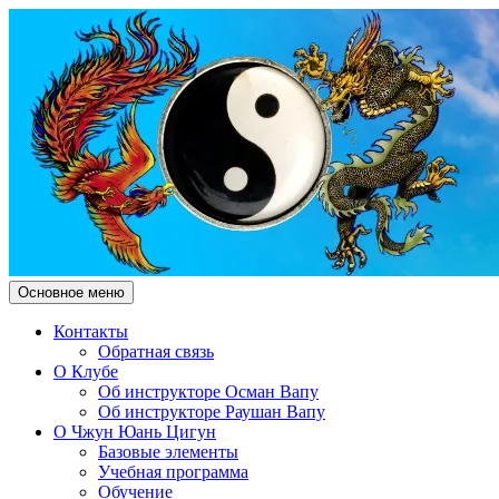
Поиск
Перейти
Основное меню
к
Чжун Юань Цигун Клуб "Зд
содержимому
Контакты
Обратная связь
О Клубе
Об инструкторе Осман Вапу
Об инструкторе Раушан Вапу
О Чжун Юань Цигун
Базовые элементы
Учебная программа
Обучение