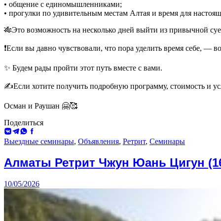
• общение с единомышленниками;
• прогулки по удивительным местам Алтая и время для настоящ
🎋Это возможность на несколько дней выйти из привычной сует
❗️Если вы давно чувствовали, что пора уделить время себе, — в
✨ Будем рады пройти этот путь вместе с вами.
✍️Если хотите получить подробную программу, стоимость и усл
Осман и Раушан 🤗🥰
Поделиться
ВКонтакте
Telegram
WhatsApp
Facebook
Выездные семинары
,
Объявления
,
Ретрит
,
Семинары
Алматы Ретрит Чжун Юань Цигун (16
10/05/2026