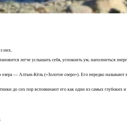
з них.
становится легче услышать себя, успокоить ум, наполниться эне
о озера — Алтын-Кёль («Золотое озеро»). Его нередко называю
ники до сих пор вспоминают его как один из самых глубоких и 
;