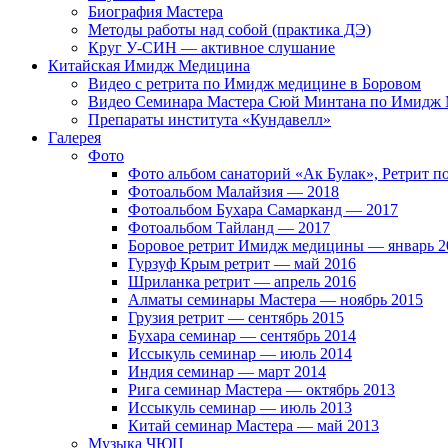
Биография Мастера
Методы работы над собой (практика ДЭ)
Круг У-СИН — активное слушание
Китайская Имидж Медицина
Видео с ретрита по Имидж медицине в Боровом
Видео Семинара Мастера Сюй Минтана по Имидж М
Препараты института «Кундавелл»
Галерея
Фото
Фото альбом санаторий «Ак Булак», Ретрит 
Фотоальбом Малайзия — 2018
Фотоальбом Бухара Самарканд — 2017
Фотоальбом Тайланд — 2017
Боровое ретрит Имидж медицины — январь 2
Гурзуф Крым ретрит — май 2016
Шриланка ретрит — апрель 2016
Алматы семинары Мастера — ноябрь 2015
Грузия ретрит — сентябрь 2015
Бухара семинар — сентябрь 2014
Иссыкуль семинар — июль 2014
Индия семинар — март 2014
Рига семинар Мастера — октябрь 2013
Иссыкуль семинар — июль 2013
Китай семинар Мастера — май 2013
Музыка ЧЮЦ