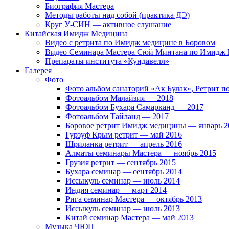
Биография Мастера
Методы работы над собой (практика ДЭ)
Круг У-СИН — активное слушание
Китайская Имидж Медицина
Видео с ретрита по Имидж медицине в Боровом
Видео Семинара Мастера Сюй Минтана по Имидж М
Препараты института «Кундавелл»
Галерея
Фото
Фото альбом санаторий «Ак Булак», Ретрит 
Фотоальбом Малайзия — 2018
Фотоальбом Бухара Самарканд — 2017
Фотоальбом Тайланд — 2017
Боровое ретрит Имидж медицины — январь 2
Гурзуф Крым ретрит — май 2016
Шриланка ретрит — апрель 2016
Алматы семинары Мастера — ноябрь 2015
Грузия ретрит — сентябрь 2015
Бухара семинар — сентябрь 2014
Иссыкуль семинар — июль 2014
Индия семинар — март 2014
Рига семинар Мастера — октябрь 2013
Иссыкуль семинар — июль 2013
Китай семинар Мастера — май 2013
Музыка ЧЮЦ