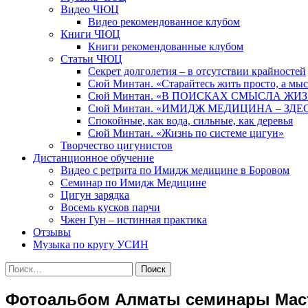
Видео ЧЮЦ
Видео рекомендованное клубом
Книги ЧЮЦ
Книги рекомендованные клубом
Статьи ЧЮЦ
Секрет долголетия – в отсутствии крайностей
Сюй Минтан. «Старайтесь жить просто, а мы
Сюй Минтан. «В ПОИСКАХ СМЫСЛА ЖИ
Сюй Минтан. «ИМИДЖ МЕДИЦИНА – ЗДЕ
Спокойные, как вода, сильные, как деревья
Сюй Минтан. «Жизнь по системе цигун»
Творчество цигунистов
Дистанционное обучение
Видео с ретрита по Имидж медицине в Боровом
Семинар по Имидж Медицине
Цигун зарядка
Восемь кусков парчи
Чжен Гун – истинная практика
Отзывы
Музыка по кругу УСИН
Найти:
Фотоальбом Алматы семинары Масте