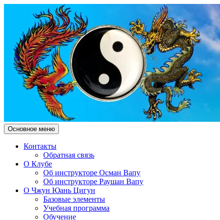
Поиск
Перейти
Основное меню
к
Чжун Юань Цигун Клуб "Зд
содержимому
Контакты
Обратная связь
О Клубе
Об инструкторе Осман Вапу
Об инструкторе Раушан Вапу
О Чжун Юань Цигун
Базовые элементы
Учебная программа
Обучение