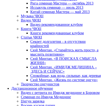
Рига семинар Мастера — октябрь 2013
Иссыкуль семинар — июль 2013
Китай семинар Мастера — май 2013
Музыка ЧЮЦ
Видео ЧЮЦ
Видео рекомендованное клубом
Книги ЧЮЦ
Книги рекомендованные клубом
Статьи ЧЮЦ
Секрет долголетия – в отсутствии
крайностей
Сюй Минтан. «Старайтесь жить просто, а
мыслить позитивно»
Сюй Минтан. «В ПОИСКАХ СМЫСЛА
ЖИЗНИ»
Сюй Минтан. «ИМИДЖ МЕДИЦИНА –
ЗДЕСЬ И СЕЙЧАС»
Спокойные, как вода, сильные, как деревья
Сюй Минтан. «Жизнь по системе цигун»
Творчество цигунистов
Дистанционное обучение
Видео с ретрита по Имидж медицине в Боровом
Семинар по Имидж Медицине
Цигун зарядка
Восемь кусков парчи