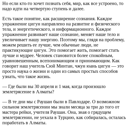
Но если кто-то хочет познать себя, мир, как все устроено, то
надо идти на четвертую ступень и далее.
Есть такое понятие, как расширение сознания. Каждое
упражнение цигун направлено на развитие и физического
тела, и энергетического, и информационного. Каждое
упражнение развивает наше сознание, меняет наше тело и
увеличивает нашу энергию. Поэтому мы, глядя на проблему,
можем решить ее лучше, чем обычные люди, не
практикующие цигун. Это помогает жить, помогает стать
лучше и мудрее. Человек становится более спокойным,
уравновешенным, всепонимающим и принимающим. Как
говорит наш учитель Сюй Минтан, чжун юань цигун — это
просто наука о жизни и один из самых простых способов
узнать, что такое жизнь.
— Где были вы 30 апреля и 1 мая, когда произошло
землетрясение в Алматы?
— В те дни мы с Раушан были в Павлодаре. О возможном
сильном землетрясении мы знали месяца за три до того от
мастера рейки, учителя Раушан. Она, зная о грядущем
землетрясении, не уехала в Турцию, как собиралась, осталась
поработать в Алматы.