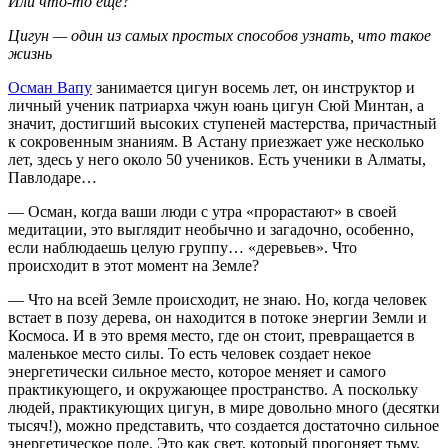
Или что-то еще?
Цигун — один из самых простых способов узнать, что такое
жизнь
Осман Вапу
занимается цигун восемь лет, он инструктор и
личный ученик патриарха чжун юань цигун Сюй Минтан, а
значит, достигший высоких ступеней мастерства, причастный
к сокровенным знаниям. В Астану приезжает уже несколько
лет, здесь у него около 50 учеников. Есть ученики в Алматы,
Павлодаре…
— Осман, когда ваши люди с утра «прорастают» в своей
медитации, это выглядит необычно и загадочно, особенно,
если наблюдаешь целую группу… «деревьев». Что
происходит в этот момент на Земле?
— Что на всей Земле происходит, не знаю. Но, когда человек
встает в позу дерева, он находится в потоке энергии Земли и
Космоса. И в это время место, где он стоит, превращается в
маленькое место силы. То есть человек создает некое
энергетически сильное место, которое меняет и самого
практикующего, и окружающее пространство. А поскольку
людей, практикующих цигун, в мире довольно много (десятки
тысяч!), можно представить, что создается достаточно сильное
энергетическое поле. Это как свет, который прогоняет тьму.