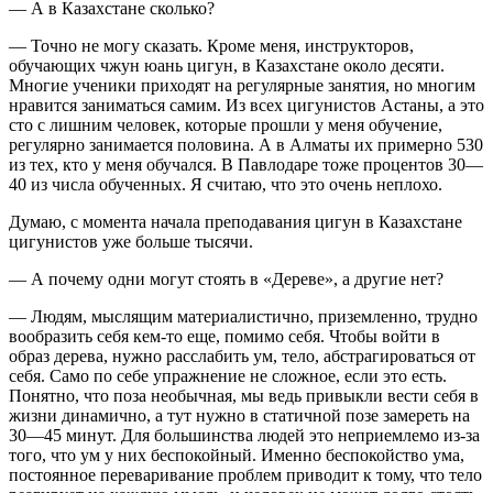
— А в Казахстане сколько?
— Точно не могу сказать. Кроме меня, инструкторов,
обучающих чжун юань цигун, в Казахстане около десяти.
Многие ученики приходят на регулярные занятия, но многим
нравится заниматься самим. Из всех цигунистов Астаны, а это
сто с лишним человек, которые прошли у меня обучение,
регулярно занимается половина. А в Алматы их примерно 530
из тех, кто у меня обучался. В Павлодаре тоже процентов 30—
40 из числа обученных. Я считаю, что это очень неплохо.
Думаю, с момента начала преподавания цигун в Казахстане
цигунистов уже больше тысячи.
— А почему одни могут стоять в «Дереве», а другие нет?
— Людям, мыслящим материалистично, приземленно, трудно
вообразить себя кем-то еще, помимо себя. Чтобы войти в
образ дерева, нужно расслабить ум, тело, абстрагироваться от
себя. Само по себе упражнение не сложное, если это есть.
Понятно, что поза необычная, мы ведь привыкли вести себя в
жизни динамично, а тут нужно в статичной позе замереть на
30—45 минут. Для большинства людей это неприемлемо из-за
того, что ум у них беспокойный. Именно беспокойство ума,
постоянное переваривание проблем приводит к тому, что тело