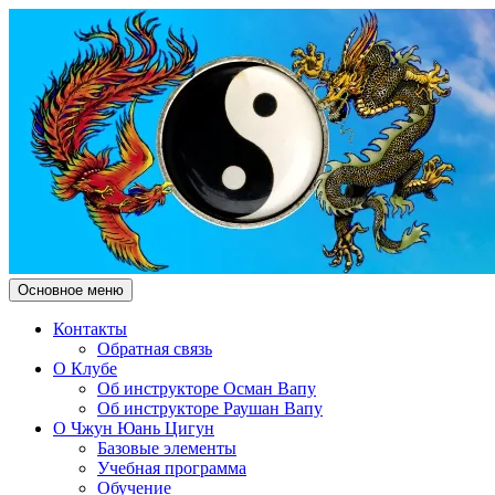
Поиск
Перейти
Основное меню
к
Чжун Юань Цигун Клуб
содержимому
Контакты
Обратная связь
"Здесь и Сейчас"
О Клубе
Об инструкторе Осман Вапу
Об инструкторе Раушан Вапу
О Чжун Юань Цигун
Базовые элементы
Учебная программа
Обучение