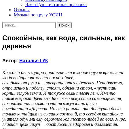
Чжен Гун – истинная практика
Отзывы
Музыка по кругу УСИН
Найти:
Спокойные, как вода, сильные, как
деревья
Автор:
Наталья ГУК
Каждый день с утра пораньше или в любое другое время эти
люди выбирают место поспокойнее,
вскидывают руки и… превращаются в деревья. Неподвижно,
отрешенно и подолгу стоят, обнявши ствол, «пустивши
корни» вглубь земли. И так уже семь тысяч лет. Именно
таков возраст древнего даосского искусства самоисцеления,
саморазвития и самопознания чжун юань цигун
и медитации «Дерево». Но если раньше оно доступно было
только китайцам из высших сословий, то сегодня китайские
учителя обучили ему огромное количество людей во всем мире.
Главная цель цигун — достижение здоровья и долголетия.