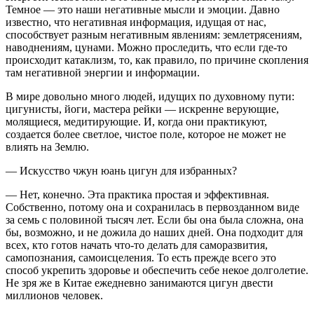
Темное — это наши негативные мысли и эмоции. Давно
известно, что негативная информация, идущая от нас,
способствует разным негативным явлениям: землетрясениям,
наводнениям, цунами. Можно проследить, что если где-то
происходит катаклизм, то, как правило, по причине скопления
там негативной энергии и информации.
В мире довольно много людей, идущих по духовному пути:
цигунисты, йоги, мастера рейки — искренне верующие,
молящиеся, медитирующие. И, когда они практикуют,
создается более светлое, чистое поле, которое не может не
влиять на Землю.
— Искусство чжун юань цигун для избранных?
— Нет, конечно. Эта практика простая и эффективная.
Собственно, потому она и сохранилась в первозданном виде
за семь с половиной тысяч лет. Если бы она была сложна, она
бы, возможно, и не дожила до наших дней. Она подходит для
всех, кто готов начать что-то делать для саморазвития,
самопознания, самоисцеления. То есть прежде всего это
способ укрепить здоровье и обеспечить себе некое долголетие.
Не зря же в Китае ежедневно занимаются цигун двести
миллионов человек.