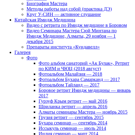
Биография Мастера
Методы работы над собой (практика ДЭ)
Круг У-СИН — активное слушание
Китайская Имидж Медицина
Видео с ретрита по Имидж медицине в Боровом
Видео Семинара Мастера Сюй Минтана по
Имидж Медицине, Алматы, 29 ноября — 1
декабря 2015
Препараты института «Кундавелл»
Галерея
Фото
Фото альбом санаторий «Ак Булак», Ретрит
по КИМ и ЧЮЦ (2018 август)
Фотоальбом Малайзия — 2018
Фотоальбом Бухара Самарканд — 2017
Фотоальбом Тайланд — 2017
Боровое ретрит Имидж медицины — январь
2017
Гурзуф Крым ретрит — май 2016
Шриланка ретрит — апрель 2016
Алматы семинары Мастера — ноябрь 2015
Грузия ретрит — сентябрь 2015
Бухара семинар — сентябрь 2014
Иссыкуль семинар — июль 2014
Индия семинар — март 2014