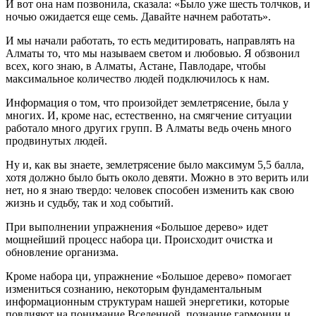
И вот она нам позвонила, сказала: «Было уже шесть толчков, и
ночью ожидается еще семь. Давайте начнем работать».
И мы начали работать, то есть медитировать, направлять на
Алматы то, что мы называем светом и любовью. Я обзвонил
всех, кого знаю, в Алматы, Астане, Павлодаре, чтобы
максимальное количество людей подключилось к нам.
Информация о том, что произойдет землетрясение, была у
многих. И, кроме нас, естественно, на смягчение ситуации
работало много других групп. В Алматы ведь очень много
продвинутых людей.
Ну и, как вы знаете, землетрясение было максимум 5,5 балла,
хотя должно было быть около девяти. Можно в это верить или
нет, но я знаю твердо: человек способен изменить как свою
жизнь и судьбу, так и ход событий.
При выполнении упражнения «Большое дерево» идет
мощнейший процесс набора ци. Происходит очистка и
обновление организма.
Кроме набора ци, упражнение «Большое дерево» помогает
измениться сознанию, некоторым фундаментальным
информационным структурам нашей энергетики, которые
повлияют на понимание Вселенной, познание гармонии и