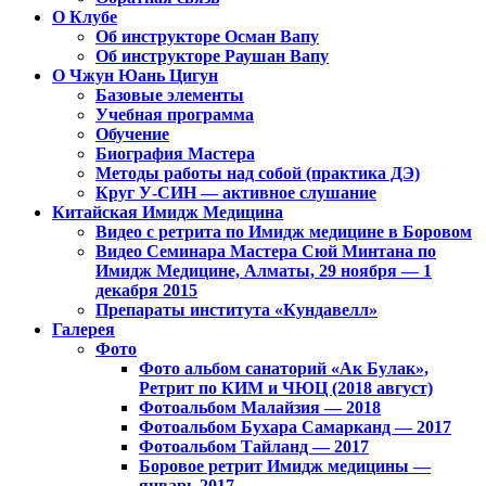
Клуб Чжун Юань Цигун в городах
О Клубе
Алматы, Астана, Павлодар,
Об инструкторе Осман Вапу
Об инструкторе Раушан Вапу
Петропавловск, Экибастуз, Бишкек…
О Чжун Юань Цигун
Базовые элементы
Учебная программа
Обучение
Биография Мастера
Методы работы над собой (практика ДЭ)
Круг У-СИН — активное слушание
Китайская Имидж Медицина
Видео с ретрита по Имидж медицине в Боровом
Видео Семинара Мастера Сюй Минтана по
Имидж Медицине, Алматы, 29 ноября — 1
декабря 2015
Препараты института «Кундавелл»
Галерея
Фото
Фото альбом санаторий «Ак Булак»,
Ретрит по КИМ и ЧЮЦ (2018 август)
Фотоальбом Малайзия — 2018
Фотоальбом Бухара Самарканд — 2017
Фотоальбом Тайланд — 2017
Боровое ретрит Имидж медицины —
январь 2017