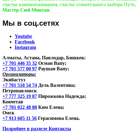
счастье взаимопонимания, счастье сознательного выбора Пути, 
Мастер Сюй Минтан.
Мы в соц.сетях
Youtube
Facebook
Instagram
Алматы, Астана, Павлодар, Бишкек
:
+7 701 446 35 32
Осман Вапу;
+7 701 577 00 97
Раушан Вапу;
Организаторы:
Экибастуз
+7 701 518 54 74
Дель Валентина;
Петропавловск
+7 777 325 19 87
Пирожкова Надежда;
Кокчетав
+7 701 022 48 88
Ким Елена;
Омск
+7 913 605 11 56
Герасимова Елена.
Подробнее в разделе
Контакты