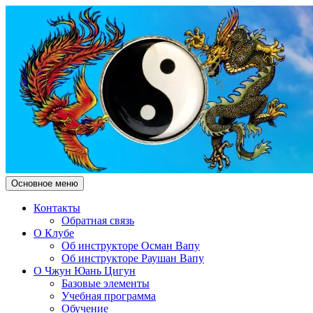
Поиск
Перейти
Основное меню
к
Чжун Юань Цигун Клуб "Зд
содержимому
Контакты
Обратная связь
О Клубе
Об инструкторе Осман Вапу
Об инструкторе Раушан Вапу
О Чжун Юань Цигун
Базовые элементы
Учебная программа
Обучение