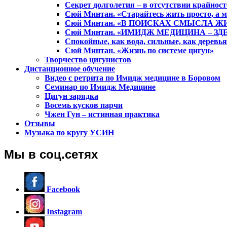
Секрет долголетия – в отсутствии крайност
Сюй Минтан. «Старайтесь жить просто, а 
Сюй Минтан. «В ПОИСКАХ СМЫСЛА Ж
Сюй Минтан. «ИМИДЖ МЕДИЦИНА – ЗД
Спокойные, как вода, сильные, как деревья
Сюй Минтан. «Жизнь по системе цигун»
Творчество цигунистов
Дистанционное обучение
Видео с ретрита по Имидж медицине в Боровом
Семинар по Имидж Медицине
Цигун зарядка
Восемь кусков парчи
Чжен Гун – истинная практика
Отзывы
Музыка по кругу УСИН
Мы в соц.сетях
Facebook
Instagram