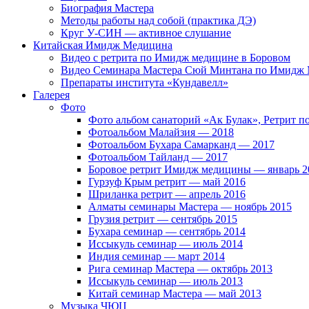
Биография Мастера
Методы работы над собой (практика ДЭ)
Круг У-СИН — активное слушание
Китайская Имидж Медицина
Видео с ретрита по Имидж медицине в Боровом
Видео Семинара Мастера Сюй Минтана по Имидж М
Препараты института «Кундавелл»
Галерея
Фото
Фото альбом санаторий «Ак Булак», Ретрит 
Фотоальбом Малайзия — 2018
Фотоальбом Бухара Самарканд — 2017
Фотоальбом Тайланд — 2017
Боровое ретрит Имидж медицины — январь 2
Гурзуф Крым ретрит — май 2016
Шриланка ретрит — апрель 2016
Алматы семинары Мастера — ноябрь 2015
Грузия ретрит — сентябрь 2015
Бухара семинар — сентябрь 2014
Иссыкуль семинар — июль 2014
Индия семинар — март 2014
Рига семинар Мастера — октябрь 2013
Иссыкуль семинар — июль 2013
Китай семинар Мастера — май 2013
Музыка ЧЮЦ