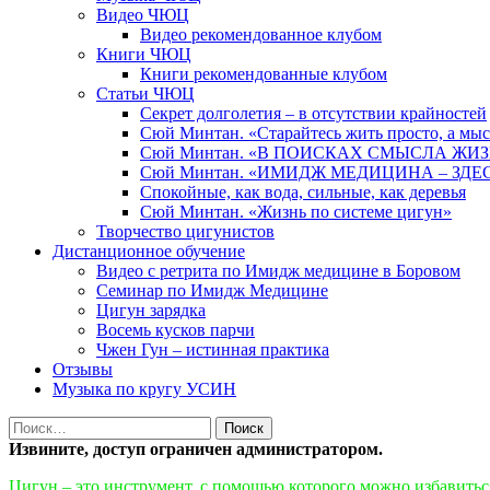
Видео ЧЮЦ
Видео рекомендованное клубом
Книги ЧЮЦ
Книги рекомендованные клубом
Статьи ЧЮЦ
Секрет долголетия – в отсутствии крайностей
Сюй Минтан. «Старайтесь жить просто, а мы
Сюй Минтан. «В ПОИСКАХ СМЫСЛА ЖИ
Сюй Минтан. «ИМИДЖ МЕДИЦИНА – ЗДЕ
Спокойные, как вода, сильные, как деревья
Сюй Минтан. «Жизнь по системе цигун»
Творчество цигунистов
Дистанционное обучение
Видео с ретрита по Имидж медицине в Боровом
Семинар по Имидж Медицине
Цигун зарядка
Восемь кусков парчи
Чжен Гун – истинная практика
Отзывы
Музыка по кругу УСИН
Найти:
Извините, доступ ограничен администратором.
Цигун – это инструмент, с помощью которого можно избавиться 