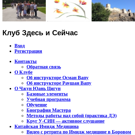
Клуб Здесь и Сейчас
Вход
Регистрация
Контакты
Обратная связь
Клуб Чжун Юань Цигун в городах Алма
О Клубе
Об инструкторе Осман Вапу
Об инструкторе Раушан Вапу
О Чжун Юань Цигун
Базовые элементы
Учебная программа
Обучение
Биография Мастера
Методы работы над собой (практика ДЭ)
Круг У-СИН — активное слушание
Китайская Имидж Медицина
Видео с ретрита по Имидж медицине в Боровом