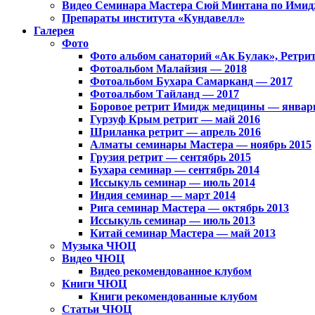
Видео Семинара Мастера Сюй Минтана по Имидж
Препараты института «Кундавелл»
Галерея
Фото
Фото альбом санаторий «Ак Булак», Ретри
Фотоальбом Малайзия — 2018
Фотоальбом Бухара Самарканд — 2017
Фотоальбом Тайланд — 2017
Боровое ретрит Имидж медицины — январь
Гурзуф Крым ретрит — май 2016
Шриланка ретрит — апрель 2016
Алматы семинары Мастера — ноябрь 2015
Грузия ретрит — сентябрь 2015
Бухара семинар — сентябрь 2014
Иссыкуль семинар — июль 2014
Индия семинар — март 2014
Рига семинар Мастера — октябрь 2013
Иссыкуль семинар — июль 2013
Китай семинар Мастера — май 2013
Музыка ЧЮЦ
Видео ЧЮЦ
Видео рекомендованное клубом
Книги ЧЮЦ
Книги рекомендованные клубом
Статьи ЧЮЦ