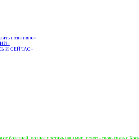
слить позитивно»
ЗНИ»
СЬ И СЕЙЧАС»
от болезней, полнее постичь наш мир, понять свою связь с Космо