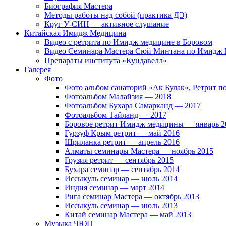
Биография Мастера
Методы работы над собой (практика ДЭ)
Круг У-СИН — активное слушание
Китайская Имидж Медицина
Видео с ретрита по Имидж медицине в Боровом
Видео Семинара Мастера Сюй Минтана по Имидж М
Препараты института «Кундавелл»
Галерея
Фото
Фото альбом санаторий «Ак Булак», Ретрит 
Фотоальбом Малайзия — 2018
Фотоальбом Бухара Самарканд — 2017
Фотоальбом Тайланд — 2017
Боровое ретрит Имидж медицины — январь 2
Гурзуф Крым ретрит — май 2016
Шриланка ретрит — апрель 2016
Алматы семинары Мастера — ноябрь 2015
Грузия ретрит — сентябрь 2015
Бухара семинар — сентябрь 2014
Иссыкуль семинар — июль 2014
Индия семинар — март 2014
Рига семинар Мастера — октябрь 2013
Иссыкуль семинар — июль 2013
Китай семинар Мастера — май 2013
Музыка ЧЮЦ