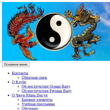
Поиск
Перейти
Основное меню
к
Чжун Юань Цигун Клуб "Зд
содержимому
Контакты
Обратная связь
О Клубе
Об инструкторе Осман Вапу
Об инструкторе Раушан Вапу
О Чжун Юань Цигун
Базовые элементы
Учебная программа
Обучение