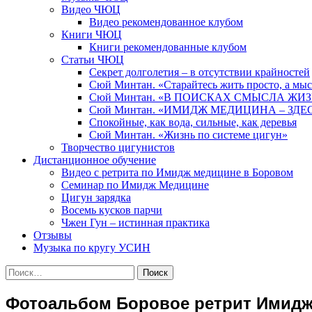
Видео ЧЮЦ
Видео рекомендованное клубом
Книги ЧЮЦ
Книги рекомендованные клубом
Статьи ЧЮЦ
Секрет долголетия – в отсутствии крайностей
Сюй Минтан. «Старайтесь жить просто, а мы
Сюй Минтан. «В ПОИСКАХ СМЫСЛА ЖИ
Сюй Минтан. «ИМИДЖ МЕДИЦИНА – ЗДЕ
Спокойные, как вода, сильные, как деревья
Сюй Минтан. «Жизнь по системе цигун»
Творчество цигунистов
Дистанционное обучение
Видео с ретрита по Имидж медицине в Боровом
Семинар по Имидж Медицине
Цигун зарядка
Восемь кусков парчи
Чжен Гун – истинная практика
Отзывы
Музыка по кругу УСИН
Найти:
Фотоальбом Боровое ретрит Имидж