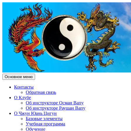
Поиск
Перейти
Основное меню
к
Чжун Юань Цигун Клуб "Зд
содержимому
Контакты
Обратная связь
О Клубе
Об инструкторе Осман Вапу
Об инструкторе Раушан Вапу
О Чжун Юань Цигун
Базовые элементы
Учебная программа
Обучение