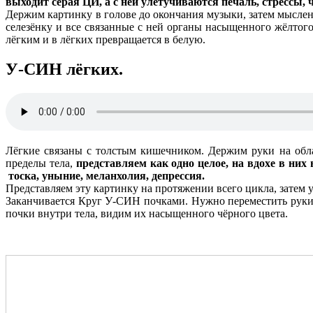
выходит серая ЦИ, а с ней улетучиваются печаль, стрессы, 
Держим картинку в голове до окончания музыки, затем мыслен
селезёнку и все связанные с ней органы насыщенного жёлтого 
лёгким и в лёгких превращается в белую.
У-СИН лёгких.
Лёгкие связаны с толстым кишечником. Держим руки на обла
пределы тела,
представляем как одно целое, на вдохе в ни
тоска, уныние, меланхолия, депрессия.
Представляем эту картинку на протяжении всего цикла, затем 
Заканчивается Круг У-СИН почками. Нужно переместить руки н
почки внутри тела, видим их насыщенного чёрного цвета.