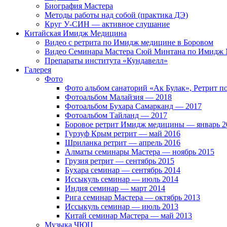
Биография Мастера
Методы работы над собой (практика ДЭ)
Круг У-СИН — активное слушание
Китайская Имидж Медицина
Видео с ретрита по Имидж медицине в Боровом
Видео Семинара Мастера Сюй Минтана по Имидж М
Препараты института «Кундавелл»
Галерея
Фото
Фото альбом санаторий «Ак Булак», Ретрит 
Фотоальбом Малайзия — 2018
Фотоальбом Бухара Самарканд — 2017
Фотоальбом Тайланд — 2017
Боровое ретрит Имидж медицины — январь 2
Гурзуф Крым ретрит — май 2016
Шриланка ретрит — апрель 2016
Алматы семинары Мастера — ноябрь 2015
Грузия ретрит — сентябрь 2015
Бухара семинар — сентябрь 2014
Иссыкуль семинар — июль 2014
Индия семинар — март 2014
Рига семинар Мастера — октябрь 2013
Иссыкуль семинар — июль 2013
Китай семинар Мастера — май 2013
Музыка ЧЮЦ