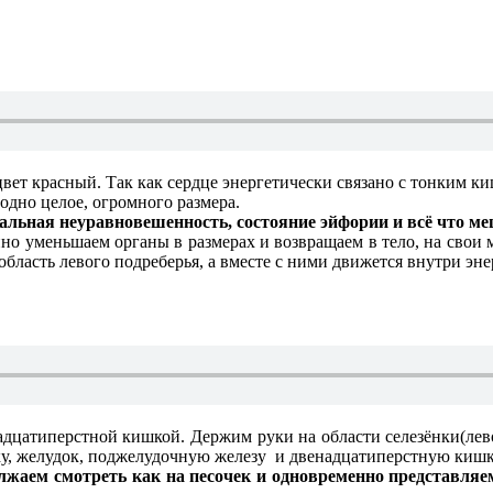
цвет красный. Так как сердце энергетически связано с тонким к
одно целое, огромного размера.
ональная неуравновешенность, состояние эйфории и всё что 
но уменьшаем органы в размерах и возвращаем в тело, на свои
бласть левого подреберья, а вместе с ними движется внутри эне
адцатиперстной кишкой. Держим руки на области селезёнки(лево
ку, желудок, поджелудочную железу и двенадцатиперстную кишку
жаем смотреть как на песочек и одновременно представляем