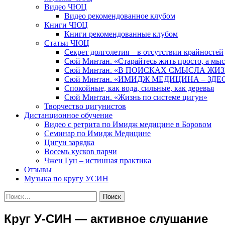
Видео ЧЮЦ
Видео рекомендованное клубом
Книги ЧЮЦ
Книги рекомендованные клубом
Статьи ЧЮЦ
Секрет долголетия – в отсутствии крайностей
Сюй Минтан. «Старайтесь жить просто, а мы
Сюй Минтан. «В ПОИСКАХ СМЫСЛА ЖИ
Сюй Минтан. «ИМИДЖ МЕДИЦИНА – ЗДЕ
Спокойные, как вода, сильные, как деревья
Сюй Минтан. «Жизнь по системе цигун»
Творчество цигунистов
Дистанционное обучение
Видео с ретрита по Имидж медицине в Боровом
Семинар по Имидж Медицине
Цигун зарядка
Восемь кусков парчи
Чжен Гун – истинная практика
Отзывы
Музыка по кругу УСИН
Найти:
Круг У-СИН — активное слушание