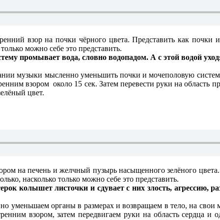
ренний взор на почки чёрного цвета. Представить как почки и
 только можно себе это представить.
тему промывает вода, словно водопадом. А с этой водой уход
чании музыки мысленно уменьшить почки и мочеполовую систему
нним взором около 15 сек. Затем перевести руки на область пр
зелёный цвет.
ром на печень и желчный пузырь насыщенного зелёного цвета. 
олько, насколько только можно себе это представить.
ерок колышет листочки и сдувает с них злость, агрессию, ра
но уменьшаем органы в размерах и возвращаем в тело, на свои
ренним взором, затем передвигаем руки на область сердца и о