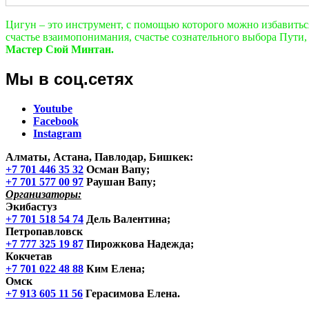
Цигун – это инструмент, с помощью которого можно избавиться 
счастье взаимопонимания, счастье сознательного выбора Пути, 
Мастер Сюй Минтан.
Мы в соц.сетях
Youtube
Facebook
Instagram
Алматы, Астана, Павлодар, Бишкек
:
+7 701 446 35 32
Осман Вапу;
+7 701 577 00 97
Раушан Вапу;
Организаторы:
Экибастуз
+7 701 518 54 74
Дель Валентина;
Петропавловск
+7 777 325 19 87
Пирожкова Надежда;
Кокчетав
+7 701 022 48 88
Ким Елена;
Омск
+7 913 605 11 56
Герасимова Елена.