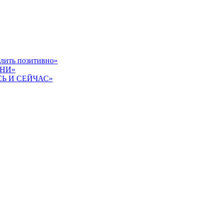
слить позитивно»
ЗНИ»
СЬ И СЕЙЧАС»