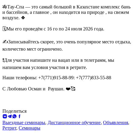
🎋Тау-Спа — это самый большой в Казахстане комплекс бань
и бассейнов, а главное , он находится на природе , на свежем
воздухе. 🍀
🗓️Мы его проведём с 16 го по 24 июля 2026 года.
✍️Записывайтесь скорее, это очень популярное место отдыха,
количество мест ограничено.
❗️Для участия напишите на вацап или в телеграмм, мы
напишем вам условия участия в ретрите.
Наши телефоны: +7(771)915-88-99: +7(777)833-55-88
С Любовью Осман и
Раушан. ❤️🥰
Поделиться
ВКонтакте
Telegram
WhatsApp
Facebook
Выездные семинары
,
Дистанционное обучение
,
Объявления
,
Ретрит
,
Семинары