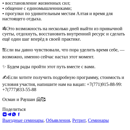
• восстановление жизненных сил;
• общение с единомышленниками;
• прогулки по удивительным местам Алтая и время для
настоящего отдыха.
🎋Это возможность на несколько дней выйти из привычной
суеты, отдохнуть, восстановить внутренний ресурс и сделать
ещё один шаг вперёд в своей практике.
❗️Если вы давно чувствовали, что пора уделить время себе, —
возможно, именно сейчас настал этот момент.
✨ Будем рады пройти этот путь вместе с вами.
✍️Если хотите получить подробную программу, стоимость и
условия участия, напишите нам на вацап: +7(771)915-88-99:
+7(777)833-55-88
Осман и Раушан 🤗🥰
Поделиться
ВКонтакте
Telegram
WhatsApp
Facebook
Выездные семинары
,
Объявления
,
Ретрит
,
Семинары