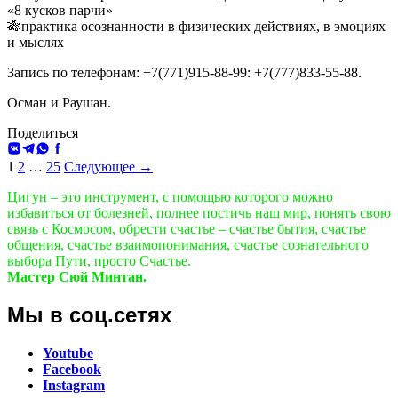
«8 кусков парчи»
🎋практика осознанности в физических действиях, в эмоциях
и мыслях
Запись по телефонам: +7(771)915-88-99: +7(777)833-55-88.
Осман и Раушан.
Поделиться
ВКонтакте
Telegram
WhatsApp
Facebook
Навигация
1
2
…
25
Следующее →
по
Цигун – это инструмент, с помощью которого можно
избавиться от болезней, полнее постичь наш мир, понять свою
записям
связь с Космосом, обрести счастье – счастье бытия, счастье
общения, счастье взаимопонимания, счастье сознательного
выбора Пути, просто Счастье.
Мастер Сюй Минтан.
Мы в соц.сетях
Youtube
Facebook
Instagram