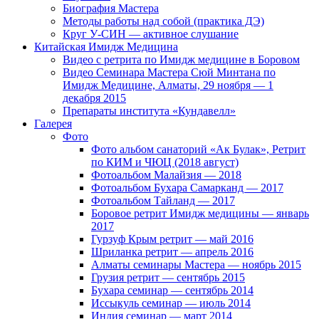
Биография Мастера
Методы работы над собой (практика ДЭ)
Круг У-СИН — активное слушание
Китайская Имидж Медицина
Видео с ретрита по Имидж медицине в Боровом
Видео Семинара Мастера Сюй Минтана по
Имидж Медицине, Алматы, 29 ноября — 1
декабря 2015
Препараты института «Кундавелл»
Галерея
Фото
Фото альбом санаторий «Ак Булак», Ретрит
по КИМ и ЧЮЦ (2018 август)
Фотоальбом Малайзия — 2018
Фотоальбом Бухара Самарканд — 2017
Фотоальбом Тайланд — 2017
Боровое ретрит Имидж медицины — январь
2017
Гурзуф Крым ретрит — май 2016
Шриланка ретрит — апрель 2016
Алматы семинары Мастера — ноябрь 2015
Грузия ретрит — сентябрь 2015
Бухара семинар — сентябрь 2014
Иссыкуль семинар — июль 2014
Индия семинар — март 2014