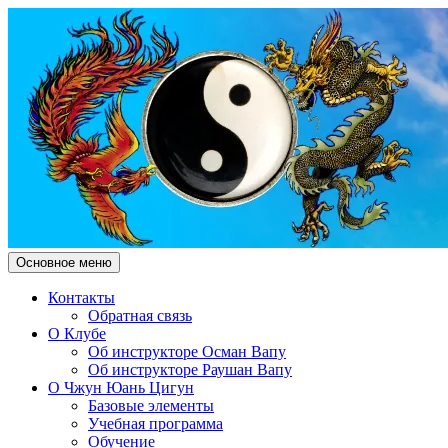
Поиск
Перейти
Основное меню
к
Чжун Юань Цигун Клуб
содержимому
Контакты
Обратная связь
"Здесь и Сейчас"
О Клубе
Об инструкторе Осман Вапу
Об инструкторе Раушан Вапу
О Чжун Юань Цигун
Базовые элементы
Учебная программа
Обучение