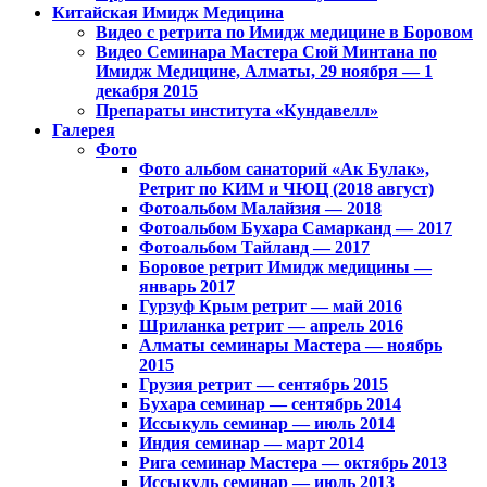
Китайская Имидж Медицина
Видео с ретрита по Имидж медицине в Боровом
Видео Семинара Мастера Сюй Минтана по
Имидж Медицине, Алматы, 29 ноября — 1
декабря 2015
Препараты института «Кундавелл»
Галерея
Фото
Фото альбом санаторий «Ак Булак»,
Ретрит по КИМ и ЧЮЦ (2018 август)
Фотоальбом Малайзия — 2018
Фотоальбом Бухара Самарканд — 2017
Фотоальбом Тайланд — 2017
Боровое ретрит Имидж медицины —
январь 2017
Гурзуф Крым ретрит — май 2016
Шриланка ретрит — апрель 2016
Алматы семинары Мастера — ноябрь
2015
Грузия ретрит — сентябрь 2015
Бухара семинар — сентябрь 2014
Иссыкуль семинар — июль 2014
Индия семинар — март 2014
Рига семинар Мастера — октябрь 2013
Иссыкуль семинар — июль 2013