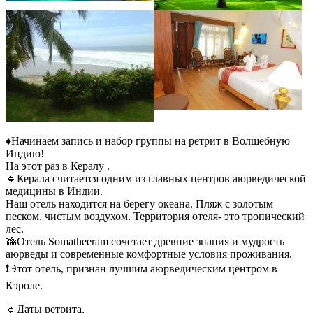
♦️Начинаем запись и набор группы на ретрит в Волшебную
Индию!
На этот раз в Кералу .
🔹Керала считается одним из главных центров аюрведической
медицины в Индии.
Наш отель находится на берегу океана. Пляж с золотым
песком, чистым воздухом. Территория отеля- это тропический
лес.
🎋Отель Somatheeram сочетает древние знания и мудрость
аюрведы и современные комфортные условия проживания.
❗️Этот отель, признан лучшим аюрведическим центром в
Кэроле.
🔹Даты ретрита,