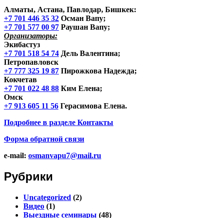
Алматы, Астана, Павлодар, Бишкек
:
+7 701 446 35 32
Осман Вапу;
+7 701 577 00 97
Раушан Вапу;
Организаторы:
Экибастуз
+7 701 518 54 74
Дель Валентина;
Петропавловск
+7 777 325 19 87
Пирожкова Надежда;
Кокчетав
+7 701 022 48 88
Ким Елена;
Омск
+7 913 605 11 56
Герасимова Елена.
Подробнее в разделе
Контакты
Форма обратной связи
e-mail:
osmanvapu7@mail.ru
Рубрики
Uncategorized
(2)
Видео
(1)
Выездные семинары
(48)