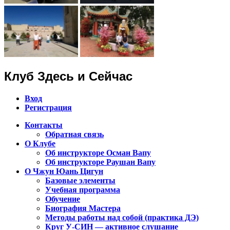
Клуб Здесь и Сейчас
Вход
Регистрация
Контакты
Обратная связь
Клуб Чжун Юань Цигун в городах
О Клубе
Алматы, Астана, Павлодар,
Об инструкторе Осман Вапу
Об инструкторе Раушан Вапу
Петропавловск, Экибастуз, Бишкек…
О Чжун Юань Цигун
Базовые элементы
Учебная программа
Обучение
Биография Мастера
Методы работы над собой (практика ДЭ)
Круг У-СИН — активное слушание