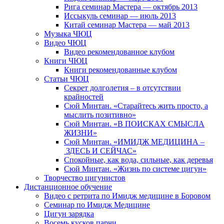
Рига семинар Мастера — октябрь 2013
Иссыкуль семинар — июль 2013
Китай семинар Мастера — май 2013
Музыка ЧЮЦ
Видео ЧЮЦ
Видео рекомендованное клубом
Книги ЧЮЦ
Книги рекомендованные клубом
Статьи ЧЮЦ
Секрет долголетия – в отсутствии
крайностей
Сюй Минтан. «Старайтесь жить просто, а
мыслить позитивно»
Сюй Минтан. «В ПОИСКАХ СМЫСЛА
ЖИЗНИ»
Сюй Минтан. «ИМИДЖ МЕДИЦИНА –
ЗДЕСЬ И СЕЙЧАС»
Спокойные, как вода, сильные, как деревья
Сюй Минтан. «Жизнь по системе цигун»
Творчество цигунистов
Дистанционное обучение
Видео с ретрита по Имидж медицине в Боровом
Семинар по Имидж Медицине
Цигун зарядка
Восемь кусков парчи