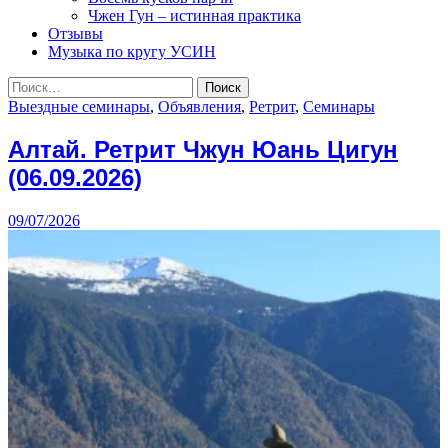
Чжен Гун – истинная практика
Отзывы
Музыка по кругу УСИН
Найти:
Выездные семинары
,
Объявления
,
Ретрит
,
Семинары
Алтай. Ретрит Чжун Юань Цигун
(06.09.2026)
09/07/2026