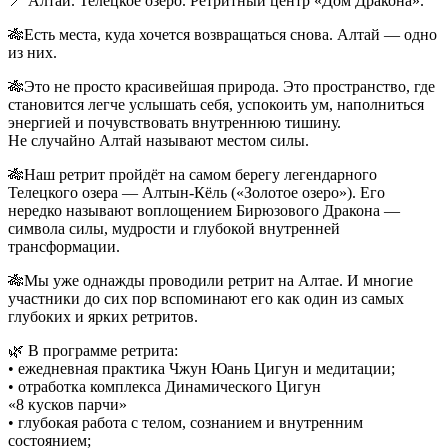
📍 Алтай. Телецкое озеро. Ретритный центр «Дом Дракона».
🎋Есть места, куда хочется возвращаться снова. Алтай — одно
из них.
🎋Это не просто красивейшая природа. Это пространство, где
становится легче услышать себя, успокоить ум, наполниться
энергией и почувствовать внутреннюю тишину.
Не случайно Алтай называют местом силы.
🎋Наш ретрит пройдёт на самом берегу легендарного
Телецкого озера — Алтын-Кёль («Золотое озеро»). Его
нередко называют воплощением Бирюзового Дракона —
символа силы, мудрости и глубокой внутренней
трансформации.
🎋Мы уже однажды проводили ретрит на Алтае. И многие
участники до сих пор вспоминают его как один из самых
глубоких и ярких ретритов.
🌿 В программе ретрита:
• ежедневная практика Чжун Юань Цигун и медитации;
• ⁠отработка комплекса Динамического Цигун
«8 кусков парчи»
• ⁠глубокая работа с телом, сознанием и внутренним
состоянием;