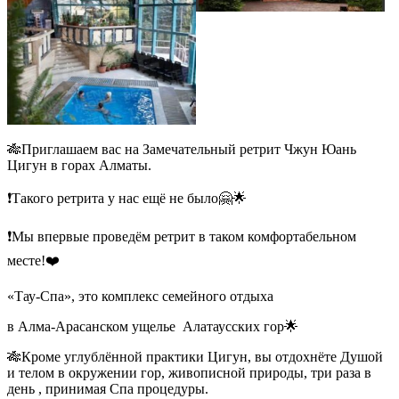
🎋Приглашаем вас на Замечательный ретрит Чжун Юань
Цигун в горах Алматы.
❗️Такого ретрита у нас ещё не было🤗🌟
❗️Мы впервые проведём ретрит в таком комфортабельном
месте!❤️
«Тау-Спа», это комплекс семейного отдыха
в Алма-Арасанском ущелье
Алатаусских гор🌟
🎋Кроме углублённой практики Цигун, вы отдохнёте Душой
и телом в окружении гор, живописной природы, три раза в
день , принимая Спа процедуры.