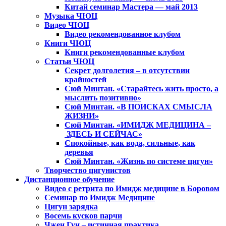
Китай семинар Мастера — май 2013
Музыка ЧЮЦ
Видео ЧЮЦ
Видео рекомендованное клубом
Книги ЧЮЦ
Книги рекомендованные клубом
Статьи ЧЮЦ
Секрет долголетия – в отсутствии
крайностей
Сюй Минтан. «Старайтесь жить просто, а
мыслить позитивно»
Сюй Минтан. «В ПОИСКАХ СМЫСЛА
ЖИЗНИ»
Сюй Минтан. «ИМИДЖ МЕДИЦИНА –
ЗДЕСЬ И СЕЙЧАС»
Спокойные, как вода, сильные, как
деревья
Сюй Минтан. «Жизнь по системе цигун»
Творчество цигунистов
Дистанционное обучение
Видео с ретрита по Имидж медицине в Боровом
Семинар по Имидж Медицине
Цигун зарядка
Восемь кусков парчи
Чжен Гун – истинная практика