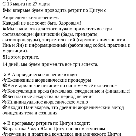
С 13 марта по 27 марта.
❗️Мы впервые будем проводить ретрит по Цигун с
Аюрведическим лечением.
Каждый из нас хочет быть Здоровым!
☯️Мы знаем, что для этого нужно применять все три
составляющие: физический (бады, препараты,
физиопроцедуры), энергетический (гармонизация энергии
Инь и Ян) и информационный (работа над собой, практика и
медитации).
❗️На этом ретрите,
14 дней, мы будем применять все три аспекта.
🔹В Аюрведическое лечение входят:
🎋Ежедневные аюрведические процедуры
🎋Вегетарианское питание по системе «всё включено»
🎋Консультации врача (начальная, ежедневные и финальные)
🎋Бесплатные лекарства на период лечения
🎋Индивидуальное аюрведическое меню
🎋Входит Панчакарма, это древний аюрведический метод
очищения тела и сознания.
🔹В программу ретрита по Цигун входит:
🎋практика Чжун Юань Цигун по всем ступеням
🎋изучение и практика комплекса динамического Цигун