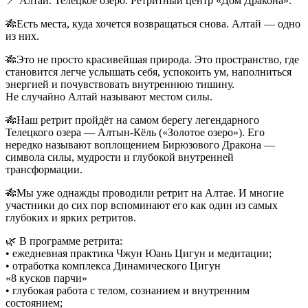
📍 Алтай. Телецкое озеро. Ретритный центр «Дом Дракона».
🎋Есть места, куда хочется возвращаться снова. Алтай — одно
из них.
🎋Это не просто красивейшая природа. Это пространство, где
становится легче услышать себя, успокоить ум, наполниться
энергией и почувствовать внутреннюю тишину.
Не случайно Алтай называют местом силы.
🎋Наш ретрит пройдёт на самом берегу легендарного
Телецкого озера — Алтын-Кёль («Золотое озеро»). Его
нередко называют воплощением Бирюзового Дракона —
символа силы, мудрости и глубокой внутренней
трансформации.
🎋Мы уже однажды проводили ретрит на Алтае. И многие
участники до сих пор вспоминают его как один из самых
глубоких и ярких ретритов.
🌿 В программе ретрита:
• ежедневная практика Чжун Юань Цигун и медитации;
• ⁠отработка комплекса Динамического Цигун
«8 кусков парчи»
• ⁠глубокая работа с телом, сознанием и внутренним
состоянием;