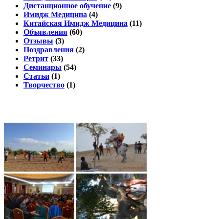
Дистанционное обучение
(9)
Имидж Медицина
(4)
Китайская Имидж Медицина
(11)
Объявления
(60)
Отзывы
(3)
Поздравления
(2)
Ретрит
(33)
Семинары
(54)
Статьи
(1)
Творчество
(1)