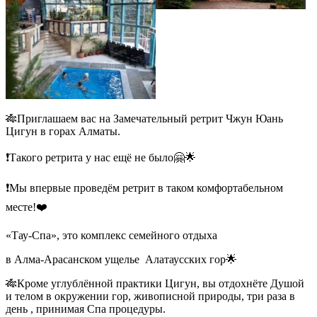
🎋Приглашаем вас на Замечательный ретрит Чжун Юань
Цигун в горах Алматы.
❗️Такого ретрита у нас ещё не было🤗🌟
❗️Мы впервые проведём ретрит в таком комфортабельном
месте!❤️
«Тау-Спа», это комплекс семейного отдыха
в Алма-Арасанском ущелье
Алатаусских гор🌟
🎋Кроме углублённой практики Цигун, вы отдохнёте Душой
и телом в окружении гор, живописной природы, три раза в
день , принимая Спа процедуры.