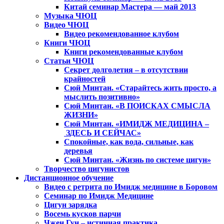
Китай семинар Мастера — май 2013
Музыка ЧЮЦ
Видео ЧЮЦ
Видео рекомендованное клубом
Книги ЧЮЦ
Книги рекомендованные клубом
Статьи ЧЮЦ
Секрет долголетия – в отсутствии
крайностей
Сюй Минтан. «Старайтесь жить просто, а
мыслить позитивно»
Сюй Минтан. «В ПОИСКАХ СМЫСЛА
ЖИЗНИ»
Сюй Минтан. «ИМИДЖ МЕДИЦИНА –
ЗДЕСЬ И СЕЙЧАС»
Спокойные, как вода, сильные, как
деревья
Сюй Минтан. «Жизнь по системе цигун»
Творчество цигунистов
Дистанционное обучение
Видео с ретрита по Имидж медицине в Боровом
Семинар по Имидж Медицине
Цигун зарядка
Восемь кусков парчи
Чжен Гун – истинная практика