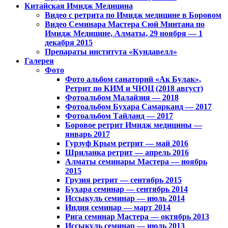
Китайская Имидж Медицина
Видео с ретрита по Имидж медицине в Боровом
Видео Семинара Мастера Сюй Минтана по
Имидж Медицине, Алматы, 29 ноября — 1
декабря 2015
Препараты института «Кундавелл»
Галерея
Фото
Фото альбом санаторий «Ак Булак»,
Ретрит по КИМ и ЧЮЦ (2018 август)
Фотоальбом Малайзия — 2018
Фотоальбом Бухара Самарканд — 2017
Фотоальбом Тайланд — 2017
Боровое ретрит Имидж медицины —
январь 2017
Гурзуф Крым ретрит — май 2016
Шриланка ретрит — апрель 2016
Алматы семинары Мастера — ноябрь
2015
Грузия ретрит — сентябрь 2015
Бухара семинар — сентябрь 2014
Иссыкуль семинар — июль 2014
Индия семинар — март 2014
Рига семинар Мастера — октябрь 2013
Иссыкуль семинар — июль 2013