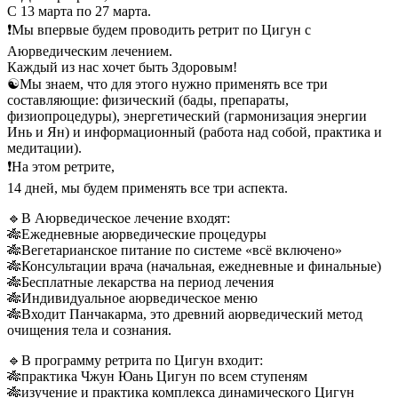
С 13 марта по 27 марта.
❗️Мы впервые будем проводить ретрит по Цигун с
Аюрведическим лечением.
Каждый из нас хочет быть Здоровым!
☯️Мы знаем, что для этого нужно применять все три
составляющие: физический (бады, препараты,
физиопроцедуры), энергетический (гармонизация энергии
Инь и Ян) и информационный (работа над собой, практика и
медитации).
❗️На этом ретрите,
14 дней, мы будем применять все три аспекта.
🔹В Аюрведическое лечение входят:
🎋Ежедневные аюрведические процедуры
🎋Вегетарианское питание по системе «всё включено»
🎋Консультации врача (начальная, ежедневные и финальные)
🎋Бесплатные лекарства на период лечения
🎋Индивидуальное аюрведическое меню
🎋Входит Панчакарма, это древний аюрведический метод
очищения тела и сознания.
🔹В программу ретрита по Цигун входит:
🎋практика Чжун Юань Цигун по всем ступеням
🎋изучение и практика комплекса динамического Цигун