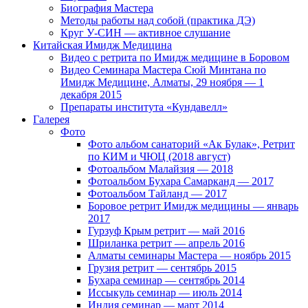
Биография Мастера
Методы работы над собой (практика ДЭ)
Круг У-СИН — активное слушание
Китайская Имидж Медицина
Видео с ретрита по Имидж медицине в Боровом
Видео Семинара Мастера Сюй Минтана по
Имидж Медицине, Алматы, 29 ноября — 1
декабря 2015
Препараты института «Кундавелл»
Галерея
Фото
Фото альбом санаторий «Ак Булак», Ретрит
по КИМ и ЧЮЦ (2018 август)
Фотоальбом Малайзия — 2018
Фотоальбом Бухара Самарканд — 2017
Фотоальбом Тайланд — 2017
Боровое ретрит Имидж медицины — январь
2017
Гурзуф Крым ретрит — май 2016
Шриланка ретрит — апрель 2016
Алматы семинары Мастера — ноябрь 2015
Грузия ретрит — сентябрь 2015
Бухара семинар — сентябрь 2014
Иссыкуль семинар — июль 2014
Индия семинар — март 2014