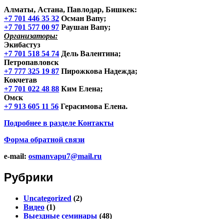
Алматы, Астана, Павлодар, Бишкек
:
+7 701 446 35 32
Осман Вапу;
+7 701 577 00 97
Раушан Вапу;
Организаторы:
Экибастуз
+7 701 518 54 74
Дель Валентина;
Петропавловск
+7 777 325 19 87
Пирожкова Надежда;
Кокчетав
+7 701 022 48 88
Ким Елена;
Омск
+7 913 605 11 56
Герасимова Елена.
Подробнее в разделе
Контакты
Форма обратной связи
e-mail:
osmanvapu7@mail.ru
Рубрики
Uncategorized
(2)
Видео
(1)
Выездные семинары
(48)