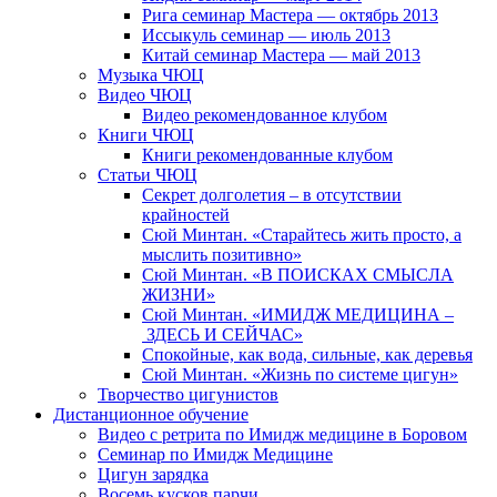
Рига семинар Мастера — октябрь 2013
Иссыкуль семинар — июль 2013
Китай семинар Мастера — май 2013
Музыка ЧЮЦ
Видео ЧЮЦ
Видео рекомендованное клубом
Книги ЧЮЦ
Книги рекомендованные клубом
Статьи ЧЮЦ
Секрет долголетия – в отсутствии
крайностей
Сюй Минтан. «Старайтесь жить просто, а
мыслить позитивно»
Сюй Минтан. «В ПОИСКАХ СМЫСЛА
ЖИЗНИ»
Сюй Минтан. «ИМИДЖ МЕДИЦИНА –
ЗДЕСЬ И СЕЙЧАС»
Спокойные, как вода, сильные, как деревья
Сюй Минтан. «Жизнь по системе цигун»
Творчество цигунистов
Дистанционное обучение
Видео с ретрита по Имидж медицине в Боровом
Семинар по Имидж Медицине
Цигун зарядка
Восемь кусков парчи