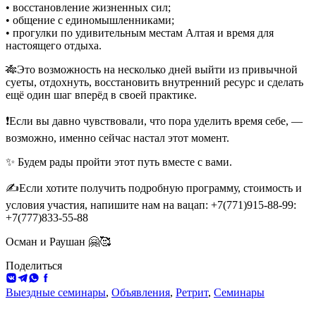
• восстановление жизненных сил;
• общение с единомышленниками;
• прогулки по удивительным местам Алтая и время для
настоящего отдыха.
🎋Это возможность на несколько дней выйти из привычной
суеты, отдохнуть, восстановить внутренний ресурс и сделать
ещё один шаг вперёд в своей практике.
❗️Если вы давно чувствовали, что пора уделить время себе, —
возможно, именно сейчас настал этот момент.
✨ Будем рады пройти этот путь вместе с вами.
✍️Если хотите получить подробную программу, стоимость и
условия участия, напишите нам на вацап: +7(771)915-88-99:
+7(777)833-55-88
Осман и Раушан 🤗🥰
Поделиться
ВКонтакте
Telegram
WhatsApp
Facebook
Выездные семинары
,
Объявления
,
Ретрит
,
Семинары