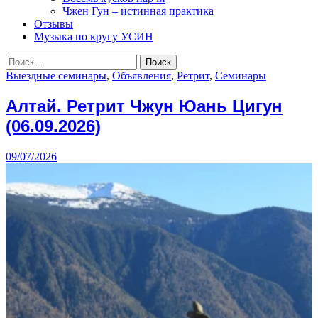
Чжен Гун – истинная практика
Отзывы
Музыка по кругу УСИН
Найти:
Выездные семинары
,
Объявления
,
Ретрит
,
Семинары
Алтай. Ретрит Чжун Юань Цигун
(06.09.2026)
09/07/2026