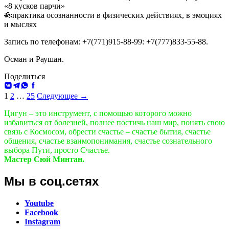
«8 кусков парчи»
🎋практика осознанности в физических действиях, в эмоциях
и мыслях
Запись по телефонам: +7(771)915-88-99: +7(777)833-55-88.
Осман и Раушан.
Поделиться
ВКонтакте
Telegram
WhatsApp
Facebook
Навигация
1
2
…
25
Следующее →
по
Цигун – это инструмент, с помощью которого можно
избавиться от болезней, полнее постичь наш мир, понять свою
записям
связь с Космосом, обрести счастье – счастье бытия, счастье
общения, счастье взаимопонимания, счастье сознательного
выбора Пути, просто Счастье.
Мастер Сюй Минтан.
Мы в соц.сетях
Youtube
Facebook
Instagram