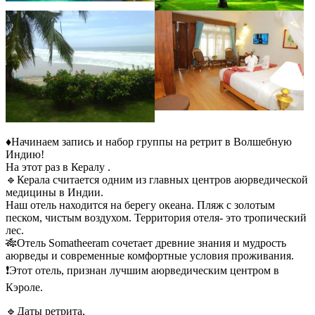
♦️Начинаем запись и набор группы на ретрит в Волшебную
Индию!
На этот раз в Кералу .
🔹Керала считается одним из главных центров аюрведической
медицины в Индии.
Наш отель находится на берегу океана. Пляж с золотым
песком, чистым воздухом. Территория отеля- это тропический
лес.
🎋Отель Somatheeram сочетает древние знания и мудрость
аюрведы и современные комфортные условия проживания.
❗️Этот отель, признан лучшим аюрведическим центром в
Кэроле.
🔹Даты ретрита,