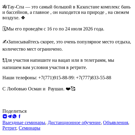
🎋Тау-Спа — это самый большой в Казахстане комплекс бань
и бассейнов, а главное , он находится на природе , на свежем
воздухе. 🍀
🗓️Мы его проведём с 16 го по 24 июля 2026 года.
✍️Записывайтесь скорее, это очень популярное место отдыха,
количество мест ограничено.
❗️Для участия напишите на вацап или в телеграмм, мы
напишем вам условия участия в ретрите.
Наши телефоны: +7(771)915-88-99: +7(777)833-55-88
С Любовью Осман и
Раушан. ❤️🥰
Поделиться
ВКонтакте
Telegram
WhatsApp
Facebook
Выездные семинары
,
Дистанционное обучение
,
Объявления
,
Ретрит
,
Семинары