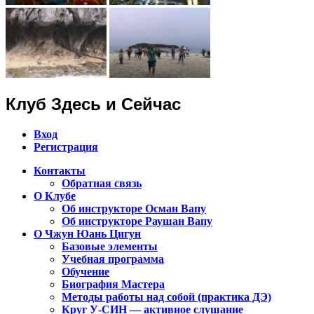
Клуб Здесь и Сейчас
Вход
Регистрация
Контакты
Обратная связь
Клуб Чжун Юань Цигун в городах
О Клубе
Алматы, Астана, Павлодар,
Об инструкторе Осман Вапу
Об инструкторе Раушан Вапу
Петропавловск, Экибастуз, Бишкек…
О Чжун Юань Цигун
Базовые элементы
Учебная программа
Обучение
Биография Мастера
Методы работы над собой (практика ДЭ)
Круг У-СИН — активное слушание