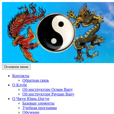
Поиск
Перейти
Основное меню
к
Чжун Юань Цигун Клуб
содержимому
Контакты
Обратная связь
"Здесь и Сейчас"
О Клубе
Об инструкторе Осман Вапу
Об инструкторе Раушан Вапу
О Чжун Юань Цигун
Базовые элементы
Учебная программа
Обучение