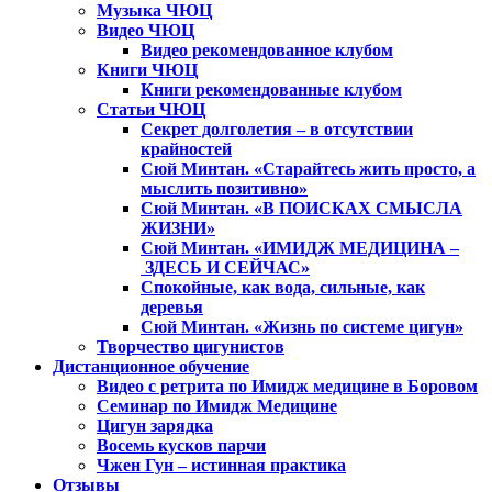
Музыка ЧЮЦ
Видео ЧЮЦ
Видео рекомендованное клубом
Книги ЧЮЦ
Книги рекомендованные клубом
Статьи ЧЮЦ
Секрет долголетия – в отсутствии
крайностей
Сюй Минтан. «Старайтесь жить просто, а
мыслить позитивно»
Сюй Минтан. «В ПОИСКАХ СМЫСЛА
ЖИЗНИ»
Сюй Минтан. «ИМИДЖ МЕДИЦИНА –
ЗДЕСЬ И СЕЙЧАС»
Спокойные, как вода, сильные, как
деревья
Сюй Минтан. «Жизнь по системе цигун»
Творчество цигунистов
Дистанционное обучение
Видео с ретрита по Имидж медицине в Боровом
Семинар по Имидж Медицине
Цигун зарядка
Восемь кусков парчи
Чжен Гун – истинная практика
Отзывы