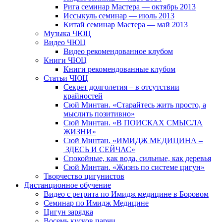
Рига семинар Мастера — октябрь 2013
Иссыкуль семинар — июль 2013
Китай семинар Мастера — май 2013
Музыка ЧЮЦ
Видео ЧЮЦ
Видео рекомендованное клубом
Книги ЧЮЦ
Книги рекомендованные клубом
Статьи ЧЮЦ
Секрет долголетия – в отсутствии
крайностей
Сюй Минтан. «Старайтесь жить просто, а
мыслить позитивно»
Сюй Минтан. «В ПОИСКАХ СМЫСЛА
ЖИЗНИ»
Сюй Минтан. «ИМИДЖ МЕДИЦИНА –
ЗДЕСЬ И СЕЙЧАС»
Спокойные, как вода, сильные, как деревья
Сюй Минтан. «Жизнь по системе цигун»
Творчество цигунистов
Дистанционное обучение
Видео с ретрита по Имидж медицине в Боровом
Семинар по Имидж Медицине
Цигун зарядка
Восемь кусков парчи