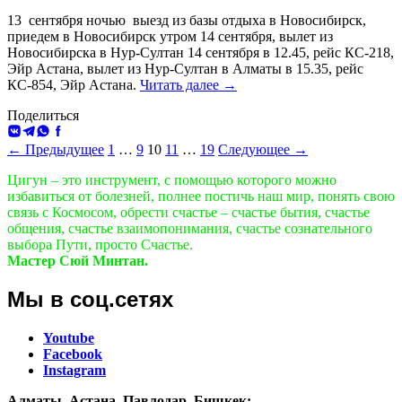
13 сентября ночью выезд из базы отдыха в Новосибирск,
приедем в Новосибирск утром 14 сентября, вылет из
Новосибирска в Нур-Султан 14 сентября в 12.45, рейс КС-218,
Эйр Астана, вылет из Нур-Султан в Алматы в 15.35, рейс
Ретрит
КС-854, Эйр Астана.
Читать далее
→
Горный
Поделиться
Алтай
ВКонтакте
Telegram
WhatsApp
Facebook
(
Навигация
3
← Предыдущее
1
…
9
10
11
…
19
Следующее →
сентября
по
Цигун – это инструмент, с помощью которого можно
2019
записям
избавиться от болезней, полнее постичь наш мир, понять свою
)
связь с Космосом, обрести счастье – счастье бытия, счастье
общения, счастье взаимопонимания, счастье сознательного
выбора Пути, просто Счастье.
Мастер Сюй Минтан.
Мы в соц.сетях
Youtube
Facebook
Instagram
Алматы, Астана, Павлодар, Бишкек
: