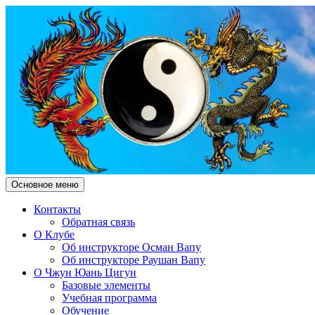
Поиск
Перейти
Основное меню
к
Чжун Юань Цигун Клуб
содержимому
Контакты
Обратная связь
"Здесь и Сейчас"
О Клубе
Об инструкторе Осман Вапу
Об инструкторе Раушан Вапу
О Чжун Юань Цигун
Базовые элементы
Учебная программа
Обучение