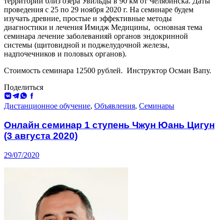
территории близ озера Увильды в 90 км от Челябинска. Даты
проведения с 25 по 29 ноября 2020 г. На семинаре будем
изучать древние, простые и эффективные методы
диагностики и лечения Имидж Медицины, основная тема
семинара лечение заболеванияй органов эндокринной
системы (щитовидной и поджелудочной железы,
надпочечников и половых органов).
Стоимость семинара 12500 рублей. Инструктор Осман Вапу.
Поделиться
ВКонтакте
Telegram
WhatsApp
Facebook
Дистанционное обучение
,
Объявления
,
Семинары
Онлайн семинар 1 ступень Чжун Юань Цигун
(3 августа 2020)
29/07/2020