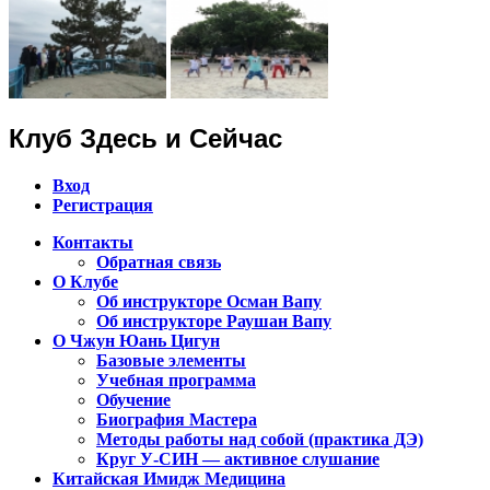
Клуб Здесь и Сейчас
Вход
Регистрация
Контакты
Обратная связь
Клуб Чжун Юань Цигун в городах
О Клубе
Алматы, Астана, Павлодар,
Об инструкторе Осман Вапу
Об инструкторе Раушан Вапу
Петропавловск, Экибастуз, Бишкек…
О Чжун Юань Цигун
Базовые элементы
Учебная программа
Обучение
Биография Мастера
Методы работы над собой (практика ДЭ)
Круг У-СИН — активное слушание
Китайская Имидж Медицина