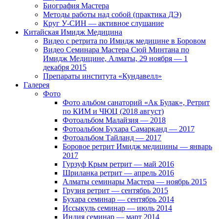
Биография Мастера
Методы работы над собой (практика ДЭ)
Круг У-СИН — активное слушание
Китайская Имидж Медицина
Видео с ретрита по Имидж медицине в Боровом
Видео Семинара Мастера Сюй Минтана по
Имидж Медицине, Алматы, 29 ноября — 1
декабря 2015
Препараты института «Кундавелл»
Галерея
Фото
Фото альбом санаторий «Ак Булак», Ретрит
по КИМ и ЧЮЦ (2018 август)
Фотоальбом Малайзия — 2018
Фотоальбом Бухара Самарканд — 2017
Фотоальбом Тайланд — 2017
Боровое ретрит Имидж медицины — январь
2017
Гурзуф Крым ретрит — май 2016
Шриланка ретрит — апрель 2016
Алматы семинары Мастера — ноябрь 2015
Грузия ретрит — сентябрь 2015
Бухара семинар — сентябрь 2014
Иссыкуль семинар — июль 2014
Индия семинар — март 2014