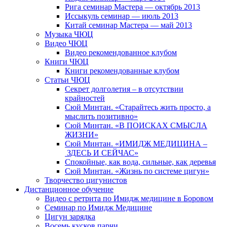
Рига семинар Мастера — октябрь 2013
Иссыкуль семинар — июль 2013
Китай семинар Мастера — май 2013
Музыка ЧЮЦ
Видео ЧЮЦ
Видео рекомендованное клубом
Книги ЧЮЦ
Книги рекомендованные клубом
Статьи ЧЮЦ
Секрет долголетия – в отсутствии
крайностей
Сюй Минтан. «Старайтесь жить просто, а
мыслить позитивно»
Сюй Минтан. «В ПОИСКАХ СМЫСЛА
ЖИЗНИ»
Сюй Минтан. «ИМИДЖ МЕДИЦИНА –
ЗДЕСЬ И СЕЙЧАС»
Спокойные, как вода, сильные, как деревья
Сюй Минтан. «Жизнь по системе цигун»
Творчество цигунистов
Дистанционное обучение
Видео с ретрита по Имидж медицине в Боровом
Семинар по Имидж Медицине
Цигун зарядка
Восемь кусков парчи