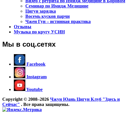
Видео с ретрита по Имидж медицине в Боровом
Семинар по Имидж Медицине
Цигун зарядка
Восемь кусков парчи
Чжен Гун – истинная практика
Отзывы
Музыка по кругу УСИН
Мы в соц.сетях
Facebook
Instagram
Youtube
Copyright © 2008–2026
Чжун Юань Цигун Клуб "Здесь и
Сейчас"
. Все права защищены.