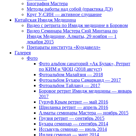
Биография Мастера
Методы работы над собой (практика ДЭ)
Круг У-СИН — активное слушание
Китайская Имидж Медицина
Видео с ретрита по Имидж медицине в Боровом
Видео Семинара Мастера Сюй Минтана по
Имидж Медицине, Алматы, 29 ноября — 1
декабря 2015
Препараты института «Кундавелл»
Галерея
Фото
Фото альбом санаторий «Ак Булак», Ретрит
по КИМ и ЧЮЦ (2018 август)
Фотоальбом Малайзия — 2018
Фотоальбом Бухара Самарканд — 2017
Фотоальбом Тайланд — 2017
Боровое ретрит Имидж медицины — январь
2017
Гурзуф Крым ретрит — май 2016
Шриланка ретрит — апрель 2016
Алматы семинары Мастера — ноябрь 2015
Грузия ретрит — сентябрь 2015
Бухара семинар — сентябрь 2014
Иссыкуль семинар — июль 2014
Индия семинар — март 2014