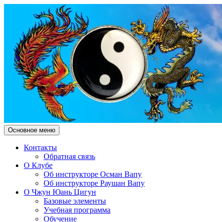
Поиск
Перейти
Основное меню
к
Чжун Юань Цигун Клуб
содержимому
Контакты
Обратная связь
"Здесь и Сейчас"
О Клубе
Об инструкторе Осман Вапу
Об инструкторе Раушан Вапу
О Чжун Юань Цигун
Базовые элементы
Учебная программа
Обучение