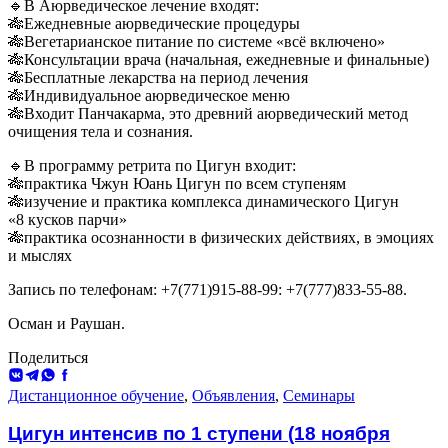
🔹В Аюрведическое лечение входят:
🎋Ежедневные аюрведические процедуры
🎋Вегетарианское питание по системе «всё включено»
🎋Консультации врача (начальная, ежедневные и финальные)
🎋Бесплатные лекарства на период лечения
🎋Индивидуальное аюрведическое меню
🎋Входит Панчакарма, это древний аюрведический метод
очищения тела и сознания.
🔹В программу ретрита по Цигун входит:
🎋практика Чжун Юань Цигун по всем ступеням
🎋изучение и практика комплекса динамического Цигун
«8 кусков парчи»
🎋практика осознанности в физических действиях, в эмоциях
и мыслях
Запись по телефонам: +7(771)915-88-99: +7(777)833-55-88.
Осман и Раушан.
Поделиться
ВКонтакте
Telegram
WhatsApp
Facebook
Дистанционное обучение
,
Объявления
,
Семинары
Цигун интенсив по 1 ступени (18 ноября