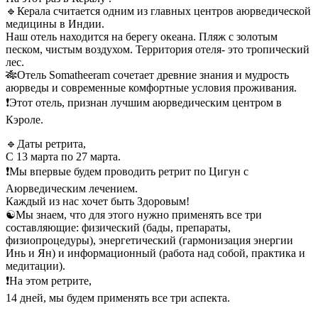
🔹Керала считается одним из главных центров аюрведической
медицины в Индии.
Наш отель находится на берегу океана. Пляж с золотым
песком, чистым воздухом. Территория отеля- это тропический
лес.
🎋Отель Somatheeram сочетает древние знания и мудрость
аюрведы и современные комфортные условия проживания.
❗️Этот отель, признан лучшим аюрведическим центром в
Кэроле.
🔹Даты ретрита,
С 13 марта по 27 марта.
❗️Мы впервые будем проводить ретрит по Цигун с
Аюрведическим лечением.
Каждый из нас хочет быть Здоровым!
☯️Мы знаем, что для этого нужно применять все три
составляющие: физический (бады, препараты,
физиопроцедуры), энергетический (гармонизация энергии
Инь и Ян) и информационный (работа над собой, практика и
медитации).
❗️На этом ретрите,
14 дней, мы будем применять все три аспекта.