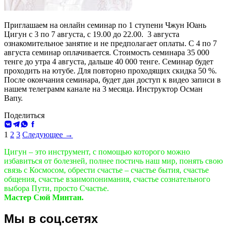
Приглашаем на онлайн семинар по 1 ступени Чжун Юань
Цигун с 3 по 7 августа, с 19.00 до 22.00. 3 августа
ознакомительное занятие и не предполагает оплаты. С 4 по 7
августа семинар оплачивается. Стоимость семинара 35 000
тенге до утра 4 августа, дальше 40 000 тенге. Семинар будет
проходить на ютубе. Для повторно проходящих скидка 50 %.
После окончания семинара, будет дан доступ к видео записи в
нашем телеграмм канале на 3 месяца. Инструктор Осман
Вапу.
Поделиться
ВКонтакте
Telegram
WhatsApp
Facebook
Навигация
1
2
3
Следующее →
по
Цигун – это инструмент, с помощью которого можно
записям
избавиться от болезней, полнее постичь наш мир, понять свою
связь с Космосом, обрести счастье – счастье бытия, счастье
общения, счастье взаимопонимания, счастье сознательного
выбора Пути, просто Счастье.
Мастер Сюй Минтан.
Мы в соц.сетях