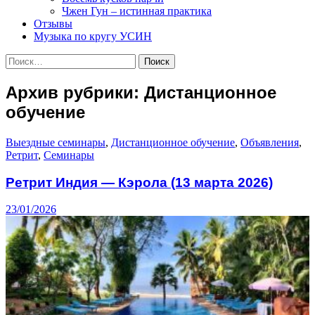
Чжен Гун – истинная практика
Отзывы
Музыка по кругу УСИН
Найти:
Архив рубрики: Дистанционное
обучение
Выездные семинары
,
Дистанционное обучение
,
Объявления
,
Ретрит
,
Семинары
Ретрит Индия — Кэрола (13 марта 2026)
23/01/2026