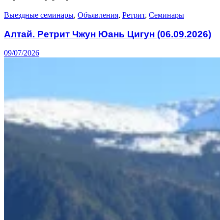
Выездные семинары
,
Объявления
,
Ретрит
,
Семинары
Алтай. Ретрит Чжун Юань Цигун (06.09.2026)
09/07/2026