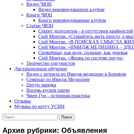
Видео ЧЮЦ
Видео рекомендованное клубом
Книги ЧЮЦ
Книги рекомендованные клубом
Статьи ЧЮЦ
Секрет долголетия – в отсутствии крайностей
Сюй Минтан. «Старайтесь жить просто, а мы
Сюй Минтан. «В ПОИСКАХ СМЫСЛА ЖИ
Сюй Минтан. «ИМИДЖ МЕДИЦИНА – ЗДЕ
Спокойные, как вода, сильные, как деревья
Сюй Минтан. «Жизнь по системе цигун»
Творчество цигунистов
Дистанционное обучение
Видео с ретрита по Имидж медицине в Боровом
Семинар по Имидж Медицине
Цигун зарядка
Восемь кусков парчи
Чжен Гун – истинная практика
Отзывы
Музыка по кругу УСИН
Найти:
Архив рубрики: Объявления