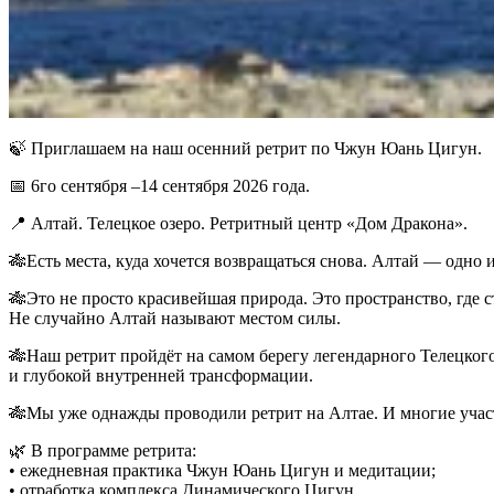
🍃 Приглашаем на наш осенний ретрит по Чжун Юань Цигун.
📅 6го сентября –14 сентября 2026 года.
📍 Алтай. Телецкое озеро. Ретритный центр «Дом Дракона».
🎋Есть места, куда хочется возвращаться снова. Алтай — одно и
🎋Это не просто красивейшая природа. Это пространство, где 
Не случайно Алтай называют местом силы.
🎋Наш ретрит пройдёт на самом берегу легендарного Телецког
и глубокой внутренней трансформации.
🎋Мы уже однажды проводили ретрит на Алтае. И многие участ
🌿 В программе ретрита:
• ежедневная практика Чжун Юань Цигун и медитации;
• ⁠отработка комплекса Динамического Цигун