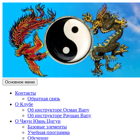
Поиск
Перейти
Основное меню
к
Чжун Юань Цигун Клуб "Зд
содержимому
Контакты
Обратная связь
О Клубе
Об инструкторе Осман Вапу
Об инструкторе Раушан Вапу
О Чжун Юань Цигун
Базовые элементы
Учебная программа
Обучение