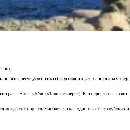
з них.
становится легче услышать себя, успокоить ум, наполниться эне
о озера — Алтын-Кёль («Золотое озеро»). Его нередко называю
ники до сих пор вспоминают его как один из самых глубоких и 