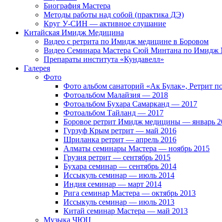
Биография Мастера
Методы работы над собой (практика ДЭ)
Круг У-СИН — активное слушание
Китайская Имидж Медицина
Видео с ретрита по Имидж медицине в Боровом
Видео Семинара Мастера Сюй Минтана по Имидж М
Препараты института «Кундавелл»
Галерея
Фото
Фото альбом санаторий «Ак Булак», Ретрит 
Фотоальбом Малайзия — 2018
Фотоальбом Бухара Самарканд — 2017
Фотоальбом Тайланд — 2017
Боровое ретрит Имидж медицины — январь 2
Гурзуф Крым ретрит — май 2016
Шриланка ретрит — апрель 2016
Алматы семинары Мастера — ноябрь 2015
Грузия ретрит — сентябрь 2015
Бухара семинар — сентябрь 2014
Иссыкуль семинар — июль 2014
Индия семинар — март 2014
Рига семинар Мастера — октябрь 2013
Иссыкуль семинар — июль 2013
Китай семинар Мастера — май 2013
Музыка ЧЮЦ