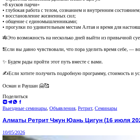
«8 кусков парчи»
• ⁠глубокая работа с телом, сознанием и внутренним состоянием
• восстановление жизненных сил;
• общение с единомышленниками;
• прогулки по удивительным местам Алтая и время для настоящ
🎋Это возможность на несколько дней выйти из привычной сует
❗️Если вы давно чувствовали, что пора уделить время себе, — в
✨ Будем рады пройти этот путь вместе с вами.
✍️Если хотите получить подробную программу, стоимость и усл
Осман и Раушан 🤗🥰
Поделиться
ВКонтакте
Telegram
WhatsApp
Facebook
Выездные семинары
,
Объявления
,
Ретрит
,
Семинары
Алматы Ретрит Чжун Юань Цигун (16 июля 20
10/05/2026