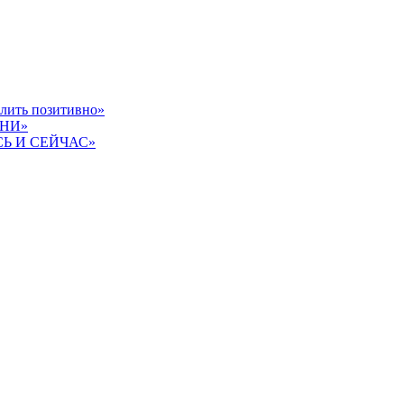
слить позитивно»
ЗНИ»
СЬ И СЕЙЧАС»