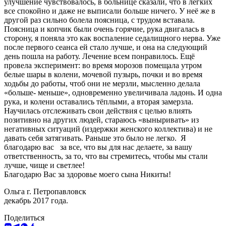
улучшение чувствовалось, в больнице сказали, что в лёгких
все спокойно и даже не выписали больше ничего. У неё же в
другой раз сильно болела поясница, с трудом вставала.
Поясница и копчик были очень горячие, рука двигалась в
сторону, я поняла это как воспаление седалищного нерва. Уже
после первого сеанса ей стало лучше, и она на следующий
день пошла на работу. Лечение всем понравилось. Ещё
провела эксперимент: во время морозов помещала утром
белые шары в колени, мочевой пузырь, почки и во время
ходьбы до работы, чтоб они не мерзли, мысленно делала
«больше- меньше», одновременно увеличивала ладонь. И одна
рука, и колени оставались тёплыми, а вторая замерзла.
Научилась отслеживать свои действия с целью влиять
позитивно на других людей, стараюсь «выныривать» из
негативных ситуаций (издержки женского коллектива) и не
давать себя затягивать. Раньше это было не легко. Я
благодарю вас за все, что вы для нас делаете, за вашу
ответственность, за то, что вы стремитесь, чтобы мы стали
лучше, чище и светлее!
Благодарю Вас за здоровье моего сына Никиты!
Ольга г. Петропавловск
декабрь 2017 года.
Поделиться