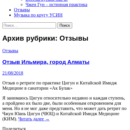
Чжен Гун – истинная практика
Отзывы
Музыка по кругу УСИН
Найти:
Архив рубрики: Отзывы
Отзывы
Отзыв Ильмира, город Алматы
21/08/2018
Отзыв о ретрите по практике Цигун и Китайской Имидж
Медицине в санатории «Ак Булак»
Я занимаюсь Цигун относительно недавно и каждая ступень,
а пройдено их было две, были особенным откровением для
меня. Но я не мог даже представить, что может дать ретрит по
Чжун Юань Цигун (ЧЮЦ) и Китайской Имидж Медицине
Отзыв
(КИМ).
Читать далее
→
Ильмира,
Поделиться
город