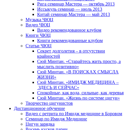
Рига семинар Мастера — октябрь 2013
Иссыкуль семинар — июль 2013
Китай семинар Мастера — май 2013
Музыка ЧЮЦ
Видео ЧЮЦ
Видео рекомендованное клубом
Книги ЧЮЦ
Книги рекомендованные клубом
Статьи ЧЮЦ
Секрет долголетия – в отсутствии
крайностей
Сюй Минтан. «Старайтесь жить просто, а
мыслить позитивно»
Сюй Минтан. «В ПОИСКАХ СМЫСЛА
ЖИЗНИ»
Сюй Минтан. «ИМИДЖ МЕДИЦИНА –
ЗДЕСЬ И СЕЙЧАС»
Спокойные, как вода, сильные, как деревья
Сюй Минтан. «Жизнь по системе цигун»
Творчество цигунистов
Дистанционное обучение
Видео с ретрита по Имидж медицине в Боровом
Семинар по Имидж Медицине
Цигун зарядка
Восемь кусков парчи