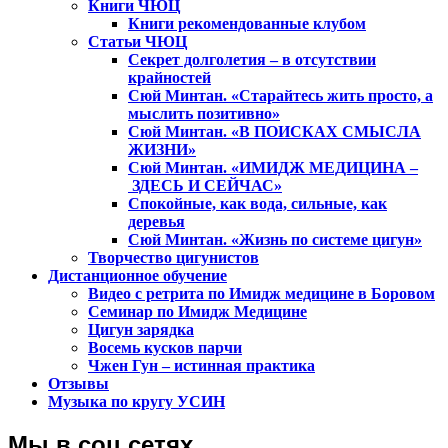
Книги ЧЮЦ
Книги рекомендованные клубом
Статьи ЧЮЦ
Секрет долголетия – в отсутствии
крайностей
Сюй Минтан. «Старайтесь жить просто, а
мыслить позитивно»
Сюй Минтан. «В ПОИСКАХ СМЫСЛА
ЖИЗНИ»
Сюй Минтан. «ИМИДЖ МЕДИЦИНА –
ЗДЕСЬ И СЕЙЧАС»
Спокойные, как вода, сильные, как
деревья
Сюй Минтан. «Жизнь по системе цигун»
Творчество цигунистов
Дистанционное обучение
Видео с ретрита по Имидж медицине в Боровом
Семинар по Имидж Медицине
Цигун зарядка
Восемь кусков парчи
Чжен Гун – истинная практика
Отзывы
Музыка по кругу УСИН
Мы в соц.сетях