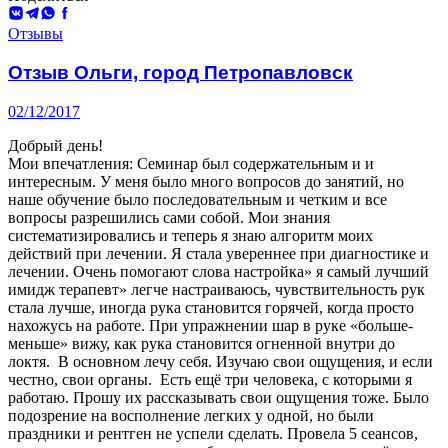
ВКонтакте
Telegram
WhatsApp
Facebook
Алматы
Отзывы
Отзыв Ольги, город Петропавловск
02/12/2017
Добрый день!
Мои впечатления: Семинар был содержательным и и
интересным. У меня было много вопросов до занятий, но
наше обучение было последовательным и четким и все
вопросы разрешились сами собой. Мои знания
систематизировались и теперь я знаю алгоритм моих
действий при лечении. Я стала увереннее при диагностике и
лечении. Очень помогают слова настройка» я самый лучший
имидж терапевт» легче настраиваюсь, чувствительность рук
стала лучше, иногда рука становится горячей, когда просто
нахожусь на работе. При упражнении шар в руке «больше-
меньше» вижу, как рука становится огненной внутри до
локтя. В основном лечу себя. Изучаю свои ощущения, и если
честно, свои органы. Есть ещё три человека, с которыми я
работаю. Прошу их рассказывать свои ощущения тоже. Было
подозрение на восполнение легких у одной, но были
праздники и рентген не успели сделать. Провела 5 сеансов,