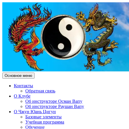
Поиск
Перейти
Основное меню
к
Чжун Юань Цигун Клуб
содержимому
Контакты
Обратная связь
"Здесь и Сейчас"
О Клубе
Об инструкторе Осман Вапу
Об инструкторе Раушан Вапу
О Чжун Юань Цигун
Базовые элементы
Учебная программа
Обучение