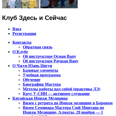
Клуб Здесь и Сейчас
Вход
Регистрация
Контакты
Обратная связь
Клуб Чжун Юань Цигун в городах
О Клубе
Алматы, Астана, Павлодар,
Об инструкторе Осман Вапу
Об инструкторе Раушан Вапу
Петропавловск, Экибастуз, Бишкек…
О Чжун Юань Цигун
Базовые элементы
Учебная программа
Обучение
Биография Мастера
Методы работы над собой (практика ДЭ)
Круг У-СИН — активное слушание
Китайская Имидж Медицина
Видео с ретрита по Имидж медицине в Боровом
Видео Семинара Мастера Сюй Минтана по
Имидж Медицине, Алматы, 29 ноября — 1