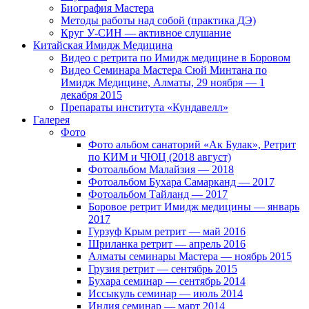
Биография Мастера
Методы работы над собой (практика ДЭ)
Круг У-СИН — активное слушание
Китайская Имидж Медицина
Видео с ретрита по Имидж медицине в Боровом
Видео Семинара Мастера Сюй Минтана по
Имидж Медицине, Алматы, 29 ноября — 1
декабря 2015
Препараты института «Кундавелл»
Галерея
Фото
Фото альбом санаторий «Ак Булак», Ретрит
по КИМ и ЧЮЦ (2018 август)
Фотоальбом Малайзия — 2018
Фотоальбом Бухара Самарканд — 2017
Фотоальбом Тайланд — 2017
Боровое ретрит Имидж медицины — январь
2017
Гурзуф Крым ретрит — май 2016
Шриланка ретрит — апрель 2016
Алматы семинары Мастера — ноябрь 2015
Грузия ретрит — сентябрь 2015
Бухара семинар — сентябрь 2014
Иссыкуль семинар — июль 2014
Индия семинар — март 2014