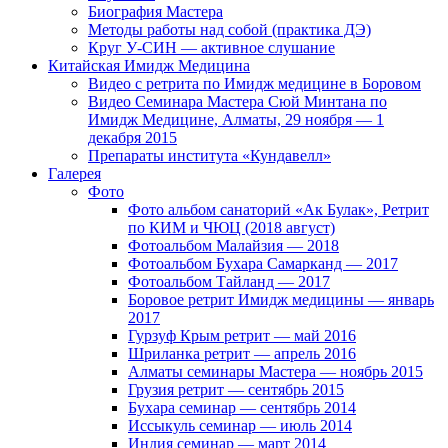
Биография Мастера
Методы работы над собой (практика ДЭ)
Круг У-СИН — активное слушание
Китайская Имидж Медицина
Видео с ретрита по Имидж медицине в Боровом
Видео Семинара Мастера Сюй Минтана по
Имидж Медицине, Алматы, 29 ноября — 1
декабря 2015
Препараты института «Кундавелл»
Галерея
Фото
Фото альбом санаторий «Ак Булак», Ретрит
по КИМ и ЧЮЦ (2018 август)
Фотоальбом Малайзия — 2018
Фотоальбом Бухара Самарканд — 2017
Фотоальбом Тайланд — 2017
Боровое ретрит Имидж медицины — январь
2017
Гурзуф Крым ретрит — май 2016
Шриланка ретрит — апрель 2016
Алматы семинары Мастера — ноябрь 2015
Грузия ретрит — сентябрь 2015
Бухара семинар — сентябрь 2014
Иссыкуль семинар — июль 2014
Индия семинар — март 2014