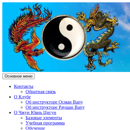
Поиск
Перейти
Основное меню
к
Чжун Юань Цигун Клуб
содержимому
Контакты
Обратная связь
"Здесь и Сейчас"
О Клубе
Об инструкторе Осман Вапу
Об инструкторе Раушан Вапу
О Чжун Юань Цигун
Базовые элементы
Учебная программа
Обучение