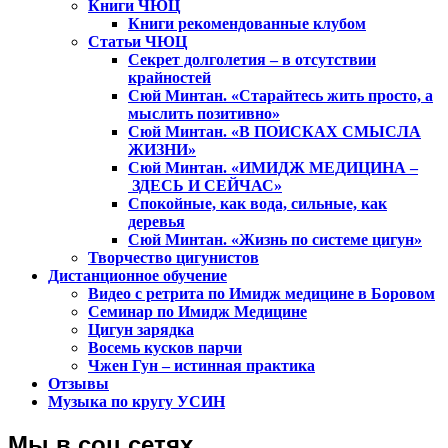
Книги ЧЮЦ
Книги рекомендованные клубом
Статьи ЧЮЦ
Секрет долголетия – в отсутствии
крайностей
Сюй Минтан. «Старайтесь жить просто, а
мыслить позитивно»
Сюй Минтан. «В ПОИСКАХ СМЫСЛА
ЖИЗНИ»
Сюй Минтан. «ИМИДЖ МЕДИЦИНА –
ЗДЕСЬ И СЕЙЧАС»
Спокойные, как вода, сильные, как
деревья
Сюй Минтан. «Жизнь по системе цигун»
Творчество цигунистов
Дистанционное обучение
Видео с ретрита по Имидж медицине в Боровом
Семинар по Имидж Медицине
Цигун зарядка
Восемь кусков парчи
Чжен Гун – истинная практика
Отзывы
Музыка по кругу УСИН
Мы в соц.сетях