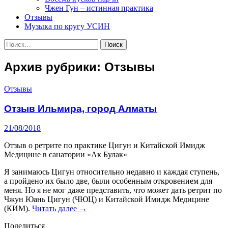
Чжен Гун – истинная практика
Отзывы
Музыка по кругу УСИН
Найти:
Архив рубрики: Отзывы
Отзывы
Отзыв Ильмира, город Алматы
21/08/2018
Отзыв о ретрите по практике Цигун и Китайской Имидж
Медицине в санатории «Ак Булак»
Я занимаюсь Цигун относительно недавно и каждая ступень,
а пройдено их было две, были особенным откровением для
меня. Но я не мог даже представить, что может дать ретрит по
Чжун Юань Цигун (ЧЮЦ) и Китайской Имидж Медицине
Отзыв
(КИМ).
Читать далее
→
Ильмира,
Поделиться
город