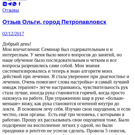
ВКонтакте
Telegram
WhatsApp
Facebook
Алматы
Отзывы
Отзыв Ольги, город Петропавловск
02/12/2017
Добрый день!
Мои впечатления: Семинар был содержательным и и
интересным. У меня было много вопросов до занятий, но
наше обучение было последовательным и четким и все
вопросы разрешились сами собой. Мои знания
систематизировались и теперь я знаю алгоритм моих
действий при лечении. Я стала увереннее при диагностике и
лечении. Очень помогают слова настройка» я самый лучший
имидж терапевт» легче настраиваюсь, чувствительность рук
стала лучше, иногда рука становится горячей, когда просто
нахожусь на работе. При упражнении шар в руке «больше-
меньше» вижу, как рука становится огненной внутри до
локтя. В основном лечу себя. Изучаю свои ощущения, и если
честно, свои органы. Есть ещё три человека, с которыми я
работаю. Прошу их рассказывать свои ощущения тоже. Было
подозрение на восполнение легких у одной, но были
праздники и рентген не успели сделать. Провела 5 сеансов,