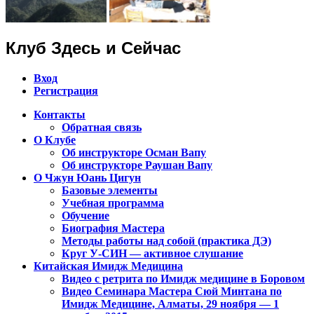
Клуб Здесь и Сейчас
Вход
Регистрация
Контакты
Обратная связь
Клуб Чжун Юань Цигун в городах
О Клубе
Алматы, Астана, Павлодар,
Об инструкторе Осман Вапу
Об инструкторе Раушан Вапу
Петропавловск, Экибастуз, Бишкек…
О Чжун Юань Цигун
Базовые элементы
Учебная программа
Обучение
Биография Мастера
Методы работы над собой (практика ДЭ)
Круг У-СИН — активное слушание
Китайская Имидж Медицина
Видео с ретрита по Имидж медицине в Боровом
Видео Семинара Мастера Сюй Минтана по
Имидж Медицине, Алматы, 29 ноября — 1