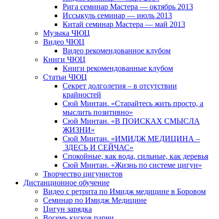
Рига семинар Мастера — октябрь 2013
Иссыкуль семинар — июль 2013
Китай семинар Мастера — май 2013
Музыка ЧЮЦ
Видео ЧЮЦ
Видео рекомендованное клубом
Книги ЧЮЦ
Книги рекомендованные клубом
Статьи ЧЮЦ
Секрет долголетия – в отсутствии
крайностей
Сюй Минтан. «Старайтесь жить просто, а
мыслить позитивно»
Сюй Минтан. «В ПОИСКАХ СМЫСЛА
ЖИЗНИ»
Сюй Минтан. «ИМИДЖ МЕДИЦИНА –
ЗДЕСЬ И СЕЙЧАС»
Спокойные, как вода, сильные, как деревья
Сюй Минтан. «Жизнь по системе цигун»
Творчество цигунистов
Дистанционное обучение
Видео с ретрита по Имидж медицине в Боровом
Семинар по Имидж Медицине
Цигун зарядка
Восемь кусков парчи