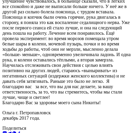
улучшение чувствовалось, в больнице сказали, что в лёгких
все спокойно и даже не выписали больше ничего. У неё же в
другой раз сильно болела поясница, с трудом вставала.
Поясница и копчик были очень горячие, рука двигалась в
сторону, я поняла это как воспаление седалищного нерва. Уже
после первого сеанса ей стало лучше, и она на следующий
день пошла на работу. Лечение всем понравилось. Ещё
провела эксперимент: во время морозов помещала утром
белые шары в колени, мочевой пузырь, почки и во время
ходьбы до работы, чтоб они не мерзли, мысленно делала
«больше- меньше», одновременно увеличивала ладонь. И одна
рука, и колени оставались тёплыми, а вторая замерзла.
Научилась отслеживать свои действия с целью влиять
позитивно на других людей, стараюсь «выныривать» из
негативных ситуаций (издержки женского коллектива) и не
давать себя затягивать. Раньше это было не легко. Я
благодарю вас за все, что вы для нас делаете, за вашу
ответственность, за то, что вы стремитесь, чтобы мы стали
лучше, чище и светлее!
Благодарю Вас за здоровье моего сына Никиты!
Ольга г. Петропавловск
декабрь 2017 года.
Поделиться