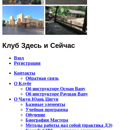
Клуб Здесь и Сейчас
Вход
Регистрация
Контакты
Обратная связь
Клуб Чжун Юань Цигун в городах
О Клубе
Алматы, Астана, Павлодар,
Об инструкторе Осман Вапу
Об инструкторе Раушан Вапу
Петропавловск, Экибастуз, Бишкек…
О Чжун Юань Цигун
Базовые элементы
Учебная программа
Обучение
Биография Мастера
Методы работы над собой (практика ДЭ)