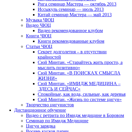
Рига семинар Мастера — октябрь 2013
Иссыкуль семинар — июль 2013
Китай семинар Мастера — май 2013
Музыка ЧЮЦ
Видео ЧЮЦ
Видео рекомендованное клубом
Книги ЧЮЦ
Книги рекомендованные клубом
Статьи ЧЮЦ
Секрет долголетия – в отсутствии
крайностей
Сюй Минтан. «Старайтесь жить просто, а
мыслить позитивно»
Сюй Минтан. «В ПОИСКАХ СМЫСЛА
ЖИЗНИ»
Сюй Минтан. «ИМИДЖ МЕДИЦИНА –
ЗДЕСЬ И СЕЙЧАС»
Спокойные, как вода, сильные, как деревья
Сюй Минтан. «Жизнь по системе цигун»
Творчество цигунистов
Дистанционное обучение
Видео с ретрита по Имидж медицине в Боровом
Семинар по Имидж Медицине
Цигун зарядка
Восемь кусков парчи