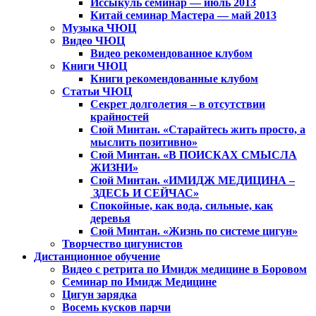
Иссыкуль семинар — июль 2013
Китай семинар Мастера — май 2013
Музыка ЧЮЦ
Видео ЧЮЦ
Видео рекомендованное клубом
Книги ЧЮЦ
Книги рекомендованные клубом
Статьи ЧЮЦ
Секрет долголетия – в отсутствии
крайностей
Сюй Минтан. «Старайтесь жить просто, а
мыслить позитивно»
Сюй Минтан. «В ПОИСКАХ СМЫСЛА
ЖИЗНИ»
Сюй Минтан. «ИМИДЖ МЕДИЦИНА –
ЗДЕСЬ И СЕЙЧАС»
Спокойные, как вода, сильные, как
деревья
Сюй Минтан. «Жизнь по системе цигун»
Творчество цигунистов
Дистанционное обучение
Видео с ретрита по Имидж медицине в Боровом
Семинар по Имидж Медицине
Цигун зарядка
Восемь кусков парчи