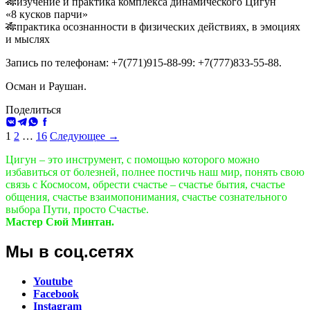
🎋изучение и практика комплекса динамического Цигун
«8 кусков парчи»
🎋практика осознанности в физических действиях, в эмоциях
и мыслях
Запись по телефонам: +7(771)915-88-99: +7(777)833-55-88.
Осман и Раушан.
Поделиться
ВКонтакте
Telegram
WhatsApp
Facebook
Навигация
1
2
…
16
Следующее →
по
Цигун – это инструмент, с помощью которого можно
записям
избавиться от болезней, полнее постичь наш мир, понять свою
связь с Космосом, обрести счастье – счастье бытия, счастье
общения, счастье взаимопонимания, счастье сознательного
выбора Пути, просто Счастье.
Мастер Сюй Минтан.
Мы в соц.сетях
Youtube
Facebook
Instagram