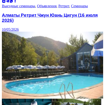
ВКонтакте
Telegram
WhatsApp
Facebook
Выездные семинары
,
Объявления
,
Ретрит
,
Семинары
Алматы Ретрит Чжун Юань Цигун (16 июля
2026)
10/05/2026