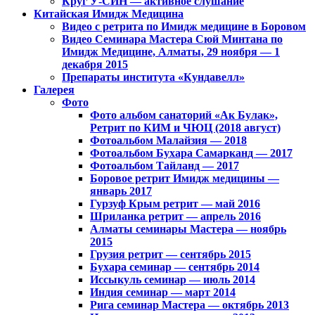
Круг У-СИН — активное слушание
Китайская Имидж Медицина
Видео с ретрита по Имидж медицине в Боровом
Видео Семинара Мастера Сюй Минтана по
Имидж Медицине, Алматы, 29 ноября — 1
декабря 2015
Препараты института «Кундавелл»
Галерея
Фото
Фото альбом санаторий «Ак Булак»,
Ретрит по КИМ и ЧЮЦ (2018 август)
Фотоальбом Малайзия — 2018
Фотоальбом Бухара Самарканд — 2017
Фотоальбом Тайланд — 2017
Боровое ретрит Имидж медицины —
январь 2017
Гурзуф Крым ретрит — май 2016
Шриланка ретрит — апрель 2016
Алматы семинары Мастера — ноябрь
2015
Грузия ретрит — сентябрь 2015
Бухара семинар — сентябрь 2014
Иссыкуль семинар — июль 2014
Индия семинар — март 2014
Рига семинар Мастера — октябрь 2013