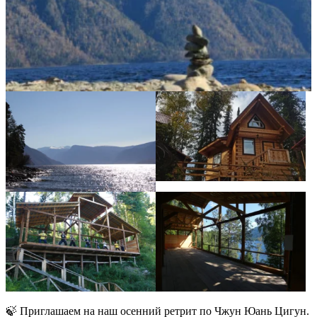
🍃 Приглашаем на наш осенний ретрит по Чжун Юань Цигун.