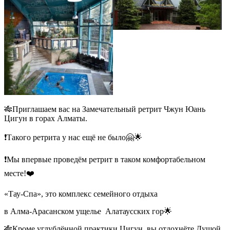
🎋Приглашаем вас на Замечательный ретрит Чжун Юань
Цигун в горах Алматы.
❗️Такого ретрита у нас ещё не было🤗🌟
❗️Мы впервые проведём ретрит в таком комфортабельном
месте!❤️
«Тау-Спа», это комплекс семейного отдыха
в Алма-Арасанском ущелье
Алатаусских гор🌟
🎋Кроме углублённой практики Цигун, вы отдохнёте Душой