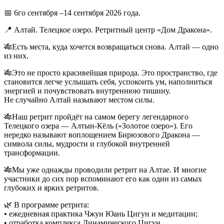
📅 6го сентября –14 сентября 2026 года.
📍 Алтай. Телецкое озеро. Ретритный центр «Дом Дракона».
🎋Есть места, куда хочется возвращаться снова. Алтай — одно
из них.
🎋Это не просто красивейшая природа. Это пространство, где
становится легче услышать себя, успокоить ум, наполниться
энергией и почувствовать внутреннюю тишину.
Не случайно Алтай называют местом силы.
🎋Наш ретрит пройдёт на самом берегу легендарного
Телецкого озера — Алтын-Кёль («Золотое озеро»). Его
нередко называют воплощением Бирюзового Дракона —
символа силы, мудрости и глубокой внутренней
трансформации.
🎋Мы уже однажды проводили ретрит на Алтае. И многие
участники до сих пор вспоминают его как один из самых
глубоких и ярких ретритов.
🌿 В программе ретрита:
• ежедневная практика Чжун Юань Цигун и медитации;
• ⁠отработка комплекса Динамического Цигун