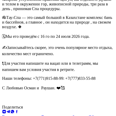
и телом в окружении гор, живописной природы, три раза в
день , принимая Спа процедуры.
🎋Тау-Спа — это самый большой в Казахстане комплекс бань
и бассейнов, а главное , он находится на природе , на свежем
воздухе. 🍀
🗓️Мы его проведём с 16 го по 24 июля 2026 года.
✍️Записывайтесь скорее, это очень популярное место отдыха,
количество мест ограничено.
❗️Для участия напишите на вацап или в телеграмм, мы
напишем вам условия участия в ретрите.
Наши телефоны: +7(771)915-88-99: +7(777)833-55-88
С Любовью Осман и
Раушан. ❤️🥰
Поделиться
ВКонтакте
Telegram
WhatsApp
Facebook