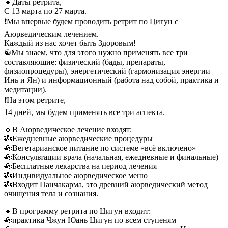
🔹Даты ретрита,
С 13 марта по 27 марта.
❗️Мы впервые будем проводить ретрит по Цигун с
Аюрведическим лечением.
Каждый из нас хочет быть Здоровым!
☯️Мы знаем, что для этого нужно применять все три
составляющие: физический (бады, препараты,
физиопроцедуры), энергетический (гармонизация энергии
Инь и Ян) и информационный (работа над собой, практика и
медитации).
❗️На этом ретрите,
14 дней, мы будем применять все три аспекта.
🔹В Аюрведическое лечение входят:
🎋Ежедневные аюрведические процедуры
🎋Вегетарианское питание по системе «всё включено»
🎋Консультации врача (начальная, ежедневные и финальные)
🎋Бесплатные лекарства на период лечения
🎋Индивидуальное аюрведическое меню
🎋Входит Панчакарма, это древний аюрведический метод
очищения тела и сознания.
🔹В программу ретрита по Цигун входит:
🎋практика Чжун Юань Цигун по всем ступеням