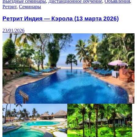
Выездные семинары
,
Дистанционное обучение
,
Объявления
,
Ретрит
,
Семинары
Ретрит Индия — Кэрола (13 марта 2026)
23/01/2026