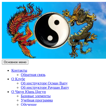
Поиск
Перейти
Основное меню
к
Чжун Юань Цигун Клуб
содержимому
Контакты
Обратная связь
"Здесь и Сейчас"
О Клубе
Об инструкторе Осман Вапу
Об инструкторе Раушан Вапу
О Чжун Юань Цигун
Базовые элементы
Учебная программа
Обучение