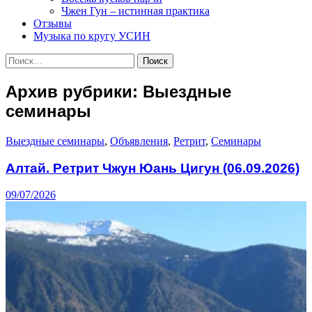
Чжен Гун – истинная практика
Отзывы
Музыка по кругу УСИН
Найти:
Архив рубрики: Выездные
семинары
Выездные семинары
,
Объявления
,
Ретрит
,
Семинары
Алтай. Ретрит Чжун Юань Цигун (06.09.2026)
09/07/2026