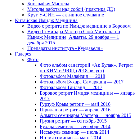
Биография Мастера
Методы работы над собой (практика ДЭ)
Круг У-СИН — активное слушание
Китайская Имидж Медицина
Видео с ретрита по Имидж медицине в Боровом
Видео Семинара Мастера Сюй Минтана по
Имидж Медицине, Алматы, 29 ноября — 1
декабря 2015
Препараты института «Кундавелл»
Галерея
Фото
Фото альбом санаторий «Ак Булак», Ретрит
по КИМ и ЧЮЦ (2018 август)
Фотоальбом Малайзия — 2018
Фотоальбом Бухара Самарканд — 2017
Фотоальбом Тайланд — 2017
Боровое ретрит Имидж медицины — январь
2017
Гурзуф Крым ретрит — май 2016
Шриланка ретрит — апрель 2016
Алматы семинары Мастера — ноябрь 2015
Грузия ретрит — сентябрь 2015
Бухара семинар — сентябрь 2014
Иссыкуль семинар — июль 2014
Индия семинар — март 2014