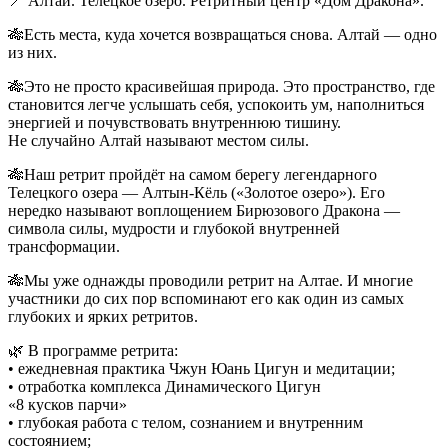
📍 Алтай. Телецкое озеро. Ретритный центр «Дом Дракона».
🎋Есть места, куда хочется возвращаться снова. Алтай — одно
из них.
🎋Это не просто красивейшая природа. Это пространство, где
становится легче услышать себя, успокоить ум, наполниться
энергией и почувствовать внутреннюю тишину.
Не случайно Алтай называют местом силы.
🎋Наш ретрит пройдёт на самом берегу легендарного
Телецкого озера — Алтын-Кёль («Золотое озеро»). Его
нередко называют воплощением Бирюзового Дракона —
символа силы, мудрости и глубокой внутренней
трансформации.
🎋Мы уже однажды проводили ретрит на Алтае. И многие
участники до сих пор вспоминают его как один из самых
глубоких и ярких ретритов.
🌿 В программе ретрита:
• ежедневная практика Чжун Юань Цигун и медитации;
• ⁠отработка комплекса Динамического Цигун
«8 кусков парчи»
• ⁠глубокая работа с телом, сознанием и внутренним
состоянием;