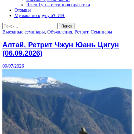
Чжен Гун – истинная практика
Отзывы
Музыка по кругу УСИН
Найти:
Выездные семинары
,
Объявления
,
Ретрит
,
Семинары
Алтай. Ретрит Чжун Юань Цигун
(06.09.2026)
09/07/2026