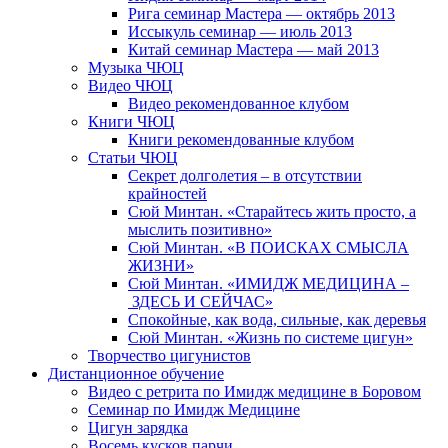
Рига семинар Мастера — октябрь 2013
Иссыкуль семинар — июль 2013
Китай семинар Мастера — май 2013
Музыка ЧЮЦ
Видео ЧЮЦ
Видео рекомендованное клубом
Книги ЧЮЦ
Книги рекомендованные клубом
Статьи ЧЮЦ
Секрет долголетия – в отсутствии
крайностей
Сюй Минтан. «Старайтесь жить просто, а
мыслить позитивно»
Сюй Минтан. «В ПОИСКАХ СМЫСЛА
ЖИЗНИ»
Сюй Минтан. «ИМИДЖ МЕДИЦИНА –
ЗДЕСЬ И СЕЙЧАС»
Спокойные, как вода, сильные, как деревья
Сюй Минтан. «Жизнь по системе цигун»
Творчество цигунистов
Дистанционное обучение
Видео с ретрита по Имидж медицине в Боровом
Семинар по Имидж Медицине
Цигун зарядка
Восемь кусков парчи