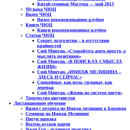
Китай семинар Мастера — май 2013
Музыка ЧЮЦ
Видео ЧЮЦ
Видео рекомендованное клубом
Книги ЧЮЦ
Книги рекомендованные клубом
Статьи ЧЮЦ
Секрет долголетия – в отсутствии
крайностей
Сюй Минтан. «Старайтесь жить просто, а
мыслить позитивно»
Сюй Минтан. «В ПОИСКАХ СМЫСЛА
ЖИЗНИ»
Сюй Минтан. «ИМИДЖ МЕДИЦИНА –
ЗДЕСЬ И СЕЙЧАС»
Спокойные, как вода, сильные, как
деревья
Сюй Минтан. «Жизнь по системе цигун»
Творчество цигунистов
Дистанционное обучение
Видео с ретрита по Имидж медицине в Боровом
Семинар по Имидж Медицине
Цигун зарядка
Восемь кусков парчи
Чжен Гун – истинная практика