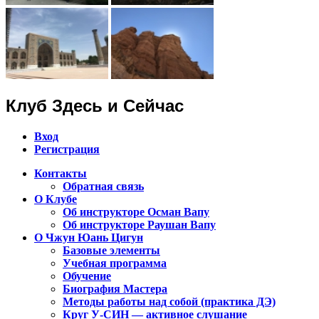
Клуб Здесь и Сейчас
Вход
Регистрация
Контакты
Обратная связь
Клуб Чжун Юань Цигун в городах
О Клубе
Алматы, Астана, Павлодар,
Об инструкторе Осман Вапу
Об инструкторе Раушан Вапу
Петропавловск, Экибастуз, Бишкек…
О Чжун Юань Цигун
Базовые элементы
Учебная программа
Обучение
Биография Мастера
Методы работы над собой (практика ДЭ)
Круг У-СИН — активное слушание