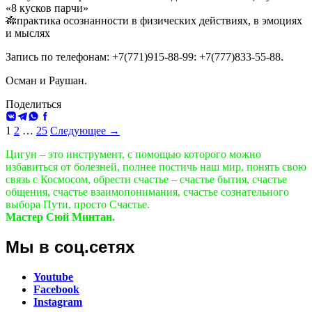
«8 кусков парчи»
🎋практика осознанности в физических действиях, в эмоциях
и мыслях
Запись по телефонам: +7(771)915-88-99: +7(777)833-55-88.
Осман и Раушан.
Поделиться
ВКонтакте
Telegram
WhatsApp
Facebook
Навигация
1
2
…
25
Следующее →
по
Цигун – это инструмент, с помощью которого можно
избавиться от болезней, полнее постичь наш мир, понять свою
записям
связь с Космосом, обрести счастье – счастье бытия, счастье
общения, счастье взаимопонимания, счастье сознательного
выбора Пути, просто Счастье.
Мастер Сюй Минтан.
Мы в соц.сетях
Youtube
Facebook
Instagram