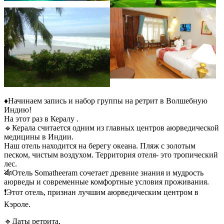
♦️Начинаем запись и набор группы на ретрит в Волшебную
Индию!
На этот раз в Кералу .
🔹Керала считается одним из главных центров аюрведической
медицины в Индии.
Наш отель находится на берегу океана. Пляж с золотым
песком, чистым воздухом. Территория отеля- это тропический
лес.
🎋Отель Somatheeram сочетает древние знания и мудрость
аюрведы и современные комфортные условия проживания.
❗️Этот отель, признан лучшим аюрведическим центром в
Кэроле.
🔹Даты ретрита,