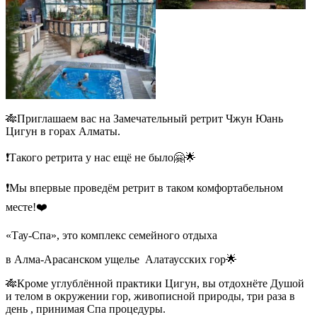
🎋Приглашаем вас на Замечательный ретрит Чжун Юань
Цигун в горах Алматы.
❗️Такого ретрита у нас ещё не было🤗🌟
❗️Мы впервые проведём ретрит в таком комфортабельном
месте!❤️
«Тау-Спа», это комплекс семейного отдыха
в Алма-Арасанском ущелье
Алатаусских гор🌟
🎋Кроме углублённой практики Цигун, вы отдохнёте Душой
и телом в окружении гор, живописной природы, три раза в
день , принимая Спа процедуры.