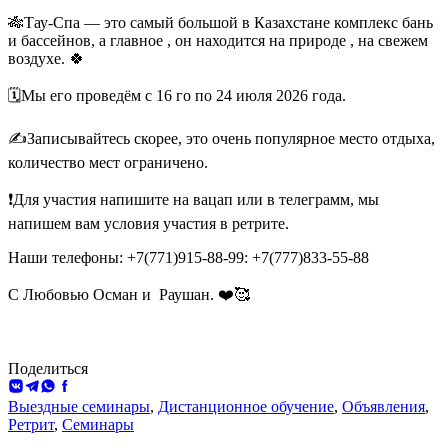
🎋Тау-Спа — это самый большой в Казахстане комплекс бань
и бассейнов, а главное , он находится на природе , на свежем
воздухе. 🍀
🗓️Мы его проведём с 16 го по 24 июля 2026 года.
✍️Записывайтесь скорее, это очень популярное место отдыха,
количество мест ограничено.
❗️Для участия напишите на вацап или в телеграмм, мы
напишем вам условия участия в ретрите.
Наши телефоны: +7(771)915-88-99: +7(777)833-55-88
С Любовью Осман и
Раушан. ❤️🥰
Поделиться
ВКонтакте
Telegram
WhatsApp
Facebook
Выездные семинары
,
Дистанционное обучение
,
Объявления
,
Ретрит
,
Семинары