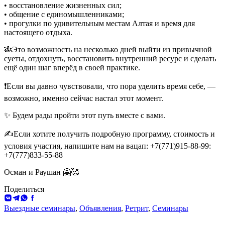
• восстановление жизненных сил;
• общение с единомышленниками;
• прогулки по удивительным местам Алтая и время для
настоящего отдыха.
🎋Это возможность на несколько дней выйти из привычной
суеты, отдохнуть, восстановить внутренний ресурс и сделать
ещё один шаг вперёд в своей практике.
❗️Если вы давно чувствовали, что пора уделить время себе, —
возможно, именно сейчас настал этот момент.
✨ Будем рады пройти этот путь вместе с вами.
✍️Если хотите получить подробную программу, стоимость и
условия участия, напишите нам на вацап: +7(771)915-88-99:
+7(777)833-55-88
Осман и Раушан 🤗🥰
Поделиться
ВКонтакте
Telegram
WhatsApp
Facebook
Выездные семинары
,
Объявления
,
Ретрит
,
Семинары