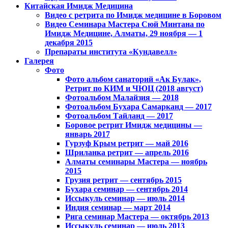
Китайская Имидж Медицина
Видео с ретрита по Имидж медицине в Боровом
Видео Семинара Мастера Сюй Минтана по
Имидж Медицине, Алматы, 29 ноября — 1
декабря 2015
Препараты института «Кундавелл»
Галерея
Фото
Фото альбом санаторий «Ак Булак»,
Ретрит по КИМ и ЧЮЦ (2018 август)
Фотоальбом Малайзия — 2018
Фотоальбом Бухара Самарканд — 2017
Фотоальбом Тайланд — 2017
Боровое ретрит Имидж медицины —
январь 2017
Гурзуф Крым ретрит — май 2016
Шриланка ретрит — апрель 2016
Алматы семинары Мастера — ноябрь
2015
Грузия ретрит — сентябрь 2015
Бухара семинар — сентябрь 2014
Иссыкуль семинар — июль 2014
Индия семинар — март 2014
Рига семинар Мастера — октябрь 2013
Иссыкуль семинар — июль 2013