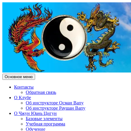
Поиск
Перейти
Основное меню
к
Чжун Юань Цигун Клуб
содержимому
Контакты
Обратная связь
"Здесь и Сейчас"
О Клубе
Об инструкторе Осман Вапу
Об инструкторе Раушан Вапу
О Чжун Юань Цигун
Базовые элементы
Учебная программа
Обучение