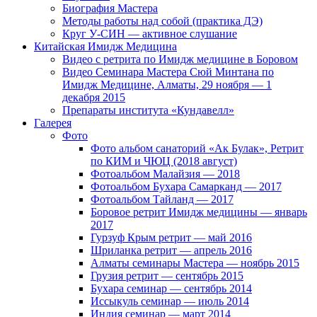
Биография Мастера
Методы работы над собой (практика ДЭ)
Круг У-СИН — активное слушание
Китайская Имидж Медицина
Видео с ретрита по Имидж медицине в Боровом
Видео Семинара Мастера Сюй Минтана по
Имидж Медицине, Алматы, 29 ноября — 1
декабря 2015
Препараты института «Кундавелл»
Галерея
Фото
Фото альбом санаторий «Ак Булак», Ретрит
по КИМ и ЧЮЦ (2018 август)
Фотоальбом Малайзия — 2018
Фотоальбом Бухара Самарканд — 2017
Фотоальбом Тайланд — 2017
Боровое ретрит Имидж медицины — январь
2017
Гурзуф Крым ретрит — май 2016
Шриланка ретрит — апрель 2016
Алматы семинары Мастера — ноябрь 2015
Грузия ретрит — сентябрь 2015
Бухара семинар — сентябрь 2014
Иссыкуль семинар — июль 2014
Индия семинар — март 2014