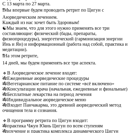
С 13 марта по 27 марта.
❗️Мы впервые будем проводить ретрит по Цигун с
Аюрведическим лечением.
Каждый из нас хочет быть Здоровым!
☯️Мы знаем, что для этого нужно применять все три
составляющие: физический (бады, препараты,
физиопроцедуры), энергетический (гармонизация энергии
Инь и Ян) и информационный (работа над собой, практика и
медитации).
❗️На этом ретрите,
14 дней, мы будем применять все три аспекта.
🔹В Аюрведическое лечение входят:
🎋Ежедневные аюрведические процедуры
🎋Вегетарианское питание по системе «всё включено»
🎋Консультации врача (начальная, ежедневные и финальные)
🎋Бесплатные лекарства на период лечения
🎋Индивидуальное аюрведическое меню
🎋Входит Панчакарма, это древний аюрведический метод
очищения тела и сознания.
🔹В программу ретрита по Цигун входит:
🎋практика Чжун Юань Цигун по всем ступеням
🎋изучение и практика комплекса динамического Цигун