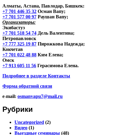
Алматы, Астана, Павлодар, Бишкек
:
+7 701 446 35 32
Осман Вапу;
+7 701 577 00 97
Раушан Вапу;
Организаторы:
Экибастуз
+7 701 518 54 74
Дель Валентина;
Петропавловск
+7 777 325 19 87
Пирожкова Надежда;
Кокчетав
+7 701 022 48 88
Ким Елена;
Омск
+7 913 605 11 56
Герасимова Елена.
Подробнее в разделе
Контакты
Форма обратной связи
e-mail:
osmanvapu7@mail.ru
Рубрики
Uncategorized
(2)
Видео
(1)
Выездные семинары
(48)