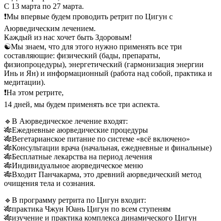
С 13 марта по 27 марта.
❗️Мы впервые будем проводить ретрит по Цигун с
Аюрведическим лечением.
Каждый из нас хочет быть Здоровым!
☯️Мы знаем, что для этого нужно применять все три
составляющие: физический (бады, препараты,
физиопроцедуры), энергетический (гармонизация энергии
Инь и Ян) и информационный (работа над собой, практика и
медитации).
❗️На этом ретрите,
14 дней, мы будем применять все три аспекта.
🔹В Аюрведическое лечение входят:
🎋Ежедневные аюрведические процедуры
🎋Вегетарианское питание по системе «всё включено»
🎋Консультации врача (начальная, ежедневные и финальные)
🎋Бесплатные лекарства на период лечения
🎋Индивидуальное аюрведическое меню
🎋Входит Панчакарма, это древний аюрведический метод
очищения тела и сознания.
🔹В программу ретрита по Цигун входит:
🎋практика Чжун Юань Цигун по всем ступеням
🎋изучение и практика комплекса динамического Цигун