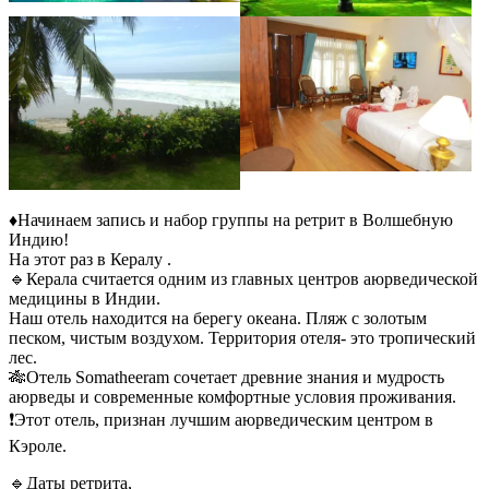
♦️Начинаем запись и набор группы на ретрит в Волшебную
Индию!
На этот раз в Кералу .
🔹Керала считается одним из главных центров аюрведической
медицины в Индии.
Наш отель находится на берегу океана. Пляж с золотым
песком, чистым воздухом. Территория отеля- это тропический
лес.
🎋Отель Somatheeram сочетает древние знания и мудрость
аюрведы и современные комфортные условия проживания.
❗️Этот отель, признан лучшим аюрведическим центром в
Кэроле.
🔹Даты ретрита,