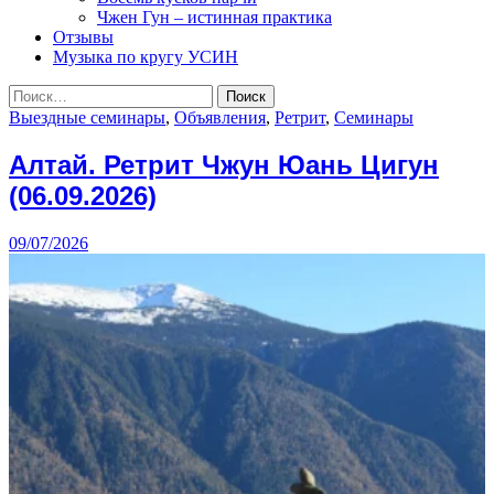
Чжен Гун – истинная практика
Отзывы
Музыка по кругу УСИН
Найти:
Выездные семинары
,
Объявления
,
Ретрит
,
Семинары
Алтай. Ретрит Чжун Юань Цигун
(06.09.2026)
09/07/2026