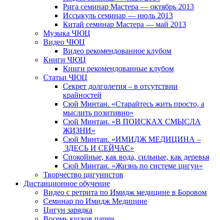
Рига семинар Мастера — октябрь 2013
Иссыкуль семинар — июль 2013
Китай семинар Мастера — май 2013
Музыка ЧЮЦ
Видео ЧЮЦ
Видео рекомендованное клубом
Книги ЧЮЦ
Книги рекомендованные клубом
Статьи ЧЮЦ
Секрет долголетия – в отсутствии
крайностей
Сюй Минтан. «Старайтесь жить просто, а
мыслить позитивно»
Сюй Минтан. «В ПОИСКАХ СМЫСЛА
ЖИЗНИ»
Сюй Минтан. «ИМИДЖ МЕДИЦИНА –
ЗДЕСЬ И СЕЙЧАС»
Спокойные, как вода, сильные, как деревья
Сюй Минтан. «Жизнь по системе цигун»
Творчество цигунистов
Дистанционное обучение
Видео с ретрита по Имидж медицине в Боровом
Семинар по Имидж Медицине
Цигун зарядка
Восемь кусков парчи