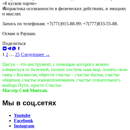
«8 кусков парчи»
🎋практика осознанности в физических действиях, в эмоциях
и мыслях
Запись по телефонам: +7(771)915-88-99: +7(777)833-55-88.
Осман и Раушан.
Поделиться
ВКонтакте
Telegram
WhatsApp
Facebook
Навигация
1
2
…
25
Следующее →
по
Цигун – это инструмент, с помощью которого можно
избавиться от болезней, полнее постичь наш мир, понять свою
записям
связь с Космосом, обрести счастье – счастье бытия, счастье
общения, счастье взаимопонимания, счастье сознательного
выбора Пути, просто Счастье.
Мастер Сюй Минтан.
Мы в соц.сетях
Youtube
Facebook
Instagram