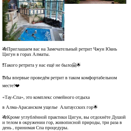
🎋Приглашаем вас на Замечательный ретрит Чжун Юань
Цигун в горах Алматы.
❗️Такого ретрита у нас ещё не было🤗🌟
❗️Мы впервые проведём ретрит в таком комфортабельном
месте!❤️
«Тау-Спа», это комплекс семейного отдыха
в Алма-Арасанском ущелье
Алатаусских гор🌟
🎋Кроме углублённой практики Цигун, вы отдохнёте Душой
и телом в окружении гор, живописной природы, три раза в
день , принимая Спа процедуры.