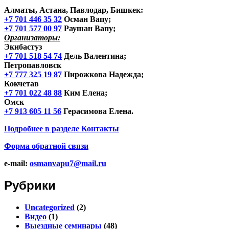
Алматы, Астана, Павлодар, Бишкек
:
+7 701 446 35 32
Осман Вапу;
+7 701 577 00 97
Раушан Вапу;
Организаторы:
Экибастуз
+7 701 518 54 74
Дель Валентина;
Петропавловск
+7 777 325 19 87
Пирожкова Надежда;
Кокчетав
+7 701 022 48 88
Ким Елена;
Омск
+7 913 605 11 56
Герасимова Елена.
Подробнее в разделе
Контакты
Форма обратной связи
e-mail:
osmanvapu7@mail.ru
Рубрики
Uncategorized
(2)
Видео
(1)
Выездные семинары
(48)