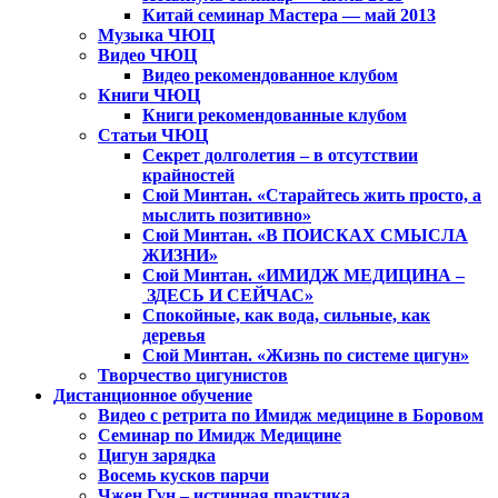
Китай семинар Мастера — май 2013
Музыка ЧЮЦ
Видео ЧЮЦ
Видео рекомендованное клубом
Книги ЧЮЦ
Книги рекомендованные клубом
Статьи ЧЮЦ
Секрет долголетия – в отсутствии
крайностей
Сюй Минтан. «Старайтесь жить просто, а
мыслить позитивно»
Сюй Минтан. «В ПОИСКАХ СМЫСЛА
ЖИЗНИ»
Сюй Минтан. «ИМИДЖ МЕДИЦИНА –
ЗДЕСЬ И СЕЙЧАС»
Спокойные, как вода, сильные, как
деревья
Сюй Минтан. «Жизнь по системе цигун»
Творчество цигунистов
Дистанционное обучение
Видео с ретрита по Имидж медицине в Боровом
Семинар по Имидж Медицине
Цигун зарядка
Восемь кусков парчи
Чжен Гун – истинная практика