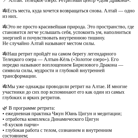
📍 Алтай. Телецкое озеро. Ретритный центр «Дом Дракона».
🎋Есть места, куда хочется возвращаться снова. Алтай — одно
из них.
🎋Это не просто красивейшая природа. Это пространство, где
становится легче услышать себя, успокоить ум, наполниться
энергией и почувствовать внутреннюю тишину.
Не случайно Алтай называют местом силы.
🎋Наш ретрит пройдёт на самом берегу легендарного
Телецкого озера — Алтын-Кёль («Золотое озеро»). Его
нередко называют воплощением Бирюзового Дракона —
символа силы, мудрости и глубокой внутренней
трансформации.
🎋Мы уже однажды проводили ретрит на Алтае. И многие
участники до сих пор вспоминают его как один из самых
глубоких и ярких ретритов.
🌿 В программе ретрита:
• ежедневная практика Чжун Юань Цигун и медитации;
• ⁠отработка комплекса Динамического Цигун
«8 кусков парчи»
• ⁠глубокая работа с телом, сознанием и внутренним
состоянием;