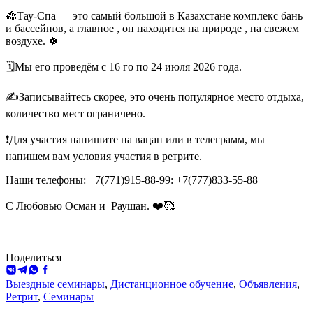
🎋Тау-Спа — это самый большой в Казахстане комплекс бань
и бассейнов, а главное , он находится на природе , на свежем
воздухе. 🍀
🗓️Мы его проведём с 16 го по 24 июля 2026 года.
✍️Записывайтесь скорее, это очень популярное место отдыха,
количество мест ограничено.
❗️Для участия напишите на вацап или в телеграмм, мы
напишем вам условия участия в ретрите.
Наши телефоны: +7(771)915-88-99: +7(777)833-55-88
С Любовью Осман и
Раушан. ❤️🥰
Поделиться
ВКонтакте
Telegram
WhatsApp
Facebook
Выездные семинары
,
Дистанционное обучение
,
Объявления
,
Ретрит
,
Семинары