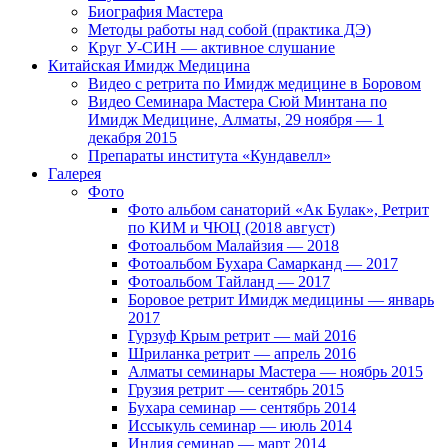
Биография Мастера
Методы работы над собой (практика ДЭ)
Круг У-СИН — активное слушание
Китайская Имидж Медицина
Видео с ретрита по Имидж медицине в Боровом
Видео Семинара Мастера Сюй Минтана по
Имидж Медицине, Алматы, 29 ноября — 1
декабря 2015
Препараты института «Кундавелл»
Галерея
Фото
Фото альбом санаторий «Ак Булак», Ретрит
по КИМ и ЧЮЦ (2018 август)
Фотоальбом Малайзия — 2018
Фотоальбом Бухара Самарканд — 2017
Фотоальбом Тайланд — 2017
Боровое ретрит Имидж медицины — январь
2017
Гурзуф Крым ретрит — май 2016
Шриланка ретрит — апрель 2016
Алматы семинары Мастера — ноябрь 2015
Грузия ретрит — сентябрь 2015
Бухара семинар — сентябрь 2014
Иссыкуль семинар — июль 2014
Индия семинар — март 2014