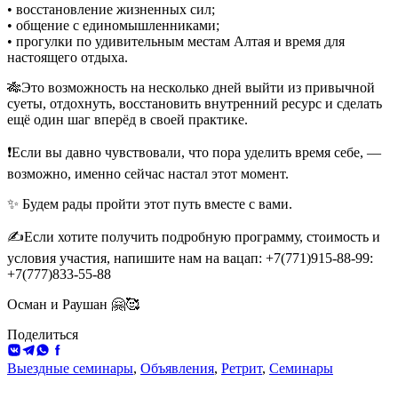
• восстановление жизненных сил;
• общение с единомышленниками;
• прогулки по удивительным местам Алтая и время для
настоящего отдыха.
🎋Это возможность на несколько дней выйти из привычной
суеты, отдохнуть, восстановить внутренний ресурс и сделать
ещё один шаг вперёд в своей практике.
❗️Если вы давно чувствовали, что пора уделить время себе, —
возможно, именно сейчас настал этот момент.
✨ Будем рады пройти этот путь вместе с вами.
✍️Если хотите получить подробную программу, стоимость и
условия участия, напишите нам на вацап: +7(771)915-88-99:
+7(777)833-55-88
Осман и Раушан 🤗🥰
Поделиться
ВКонтакте
Telegram
WhatsApp
Facebook
Выездные семинары
,
Объявления
,
Ретрит
,
Семинары