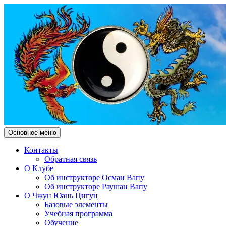
Поиск
Перейти
Основное меню
к
Чжун Юань Цигун Клуб
содержимому
Контакты
Обратная связь
"Здесь и Сейчас"
О Клубе
Об инструкторе Осман Вапу
Об инструкторе Раушан Вапу
О Чжун Юань Цигун
Базовые элементы
Учебная программа
Обучение