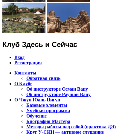
Клуб Здесь и Сейчас
Вход
Регистрация
Контакты
Обратная связь
Клуб Чжун Юань Цигун в городах
О Клубе
Алматы, Астана, Павлодар,
Об инструкторе Осман Вапу
Об инструкторе Раушан Вапу
Петропавловск, Экибастуз, Бишкек…
О Чжун Юань Цигун
Базовые элементы
Учебная программа
Обучение
Биография Мастера
Методы работы над собой (практика ДЭ)
Круг У-СИН — активное слушание