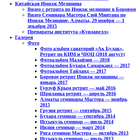
Китайская Имидж Медицина
Видео с ретрита по Имидж медицине в Боровом
Видео Семинара Мастера Сюй Минтана по
Имидж Медицине, Алматы, 29 ноября — 1
декабря 2015
Препараты института «Кундавелл»
Галерея
Фото
Фото альбом санаторий «Ак Булак»,
Ретрит по КИМ и ЧЮЦ (2018 август)
Фотоальбом Малайзия — 2018
Фотоальбом Бухара Самарканд — 2017
Фотоальбом Тайланд — 2017
Боровое ретрит Имидж медицины —
январь 2017
Гурзуф Крым ретрит — май 2016
Шриланка ретрит — апрель 2016
Алматы семинары Мастера — ноябрь
2015
Грузия ретрит — сентябрь 2015
Бухара семинар — сентябрь 2014
Иссыкуль семинар — июль 2014
Индия семинар — март 2014
Рига семинар Мастера — октябрь 2013
Иссыкуль семинар — июль 2013