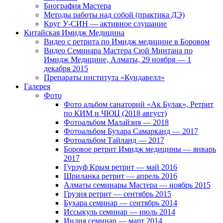
Биография Мастера
Методы работы над собой (практика ДЭ)
Круг У-СИН — активное слушание
Китайская Имидж Медицина
Видео с ретрита по Имидж медицине в Боровом
Видео Семинара Мастера Сюй Минтана по
Имидж Медицине, Алматы, 29 ноября — 1
декабря 2015
Препараты института «Кундавелл»
Галерея
Фото
Фото альбом санаторий «Ак Булак», Ретрит
по КИМ и ЧЮЦ (2018 август)
Фотоальбом Малайзия — 2018
Фотоальбом Бухара Самарканд — 2017
Фотоальбом Тайланд — 2017
Боровое ретрит Имидж медицины — январь
2017
Гурзуф Крым ретрит — май 2016
Шриланка ретрит — апрель 2016
Алматы семинары Мастера — ноябрь 2015
Грузия ретрит — сентябрь 2015
Бухара семинар — сентябрь 2014
Иссыкуль семинар — июль 2014
Индия семинар — март 2014