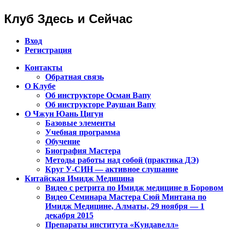
Клуб Здесь и Сейчас
Вход
Регистрация
Контакты
Обратная связь
Клуб Чжун Юань Цигун в городах
О Клубе
Алматы, Астана, Павлодар,
Об инструкторе Осман Вапу
Об инструкторе Раушан Вапу
Петропавловск, Экибастуз, Бишкек…
О Чжун Юань Цигун
Базовые элементы
Учебная программа
Обучение
Биография Мастера
Методы работы над собой (практика ДЭ)
Круг У-СИН — активное слушание
Китайская Имидж Медицина
Видео с ретрита по Имидж медицине в Боровом
Видео Семинара Мастера Сюй Минтана по
Имидж Медицине, Алматы, 29 ноября — 1
декабря 2015
Препараты института «Кундавелл»