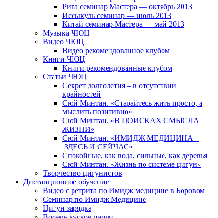
Рига семинар Мастера — октябрь 2013
Иссыкуль семинар — июль 2013
Китай семинар Мастера — май 2013
Музыка ЧЮЦ
Видео ЧЮЦ
Видео рекомендованное клубом
Книги ЧЮЦ
Книги рекомендованные клубом
Статьи ЧЮЦ
Секрет долголетия – в отсутствии
крайностей
Сюй Минтан. «Старайтесь жить просто, а
мыслить позитивно»
Сюй Минтан. «В ПОИСКАХ СМЫСЛА
ЖИЗНИ»
Сюй Минтан. «ИМИДЖ МЕДИЦИНА –
ЗДЕСЬ И СЕЙЧАС»
Спокойные, как вода, сильные, как деревья
Сюй Минтан. «Жизнь по системе цигун»
Творчество цигунистов
Дистанционное обучение
Видео с ретрита по Имидж медицине в Боровом
Семинар по Имидж Медицине
Цигун зарядка
Восемь кусков парчи