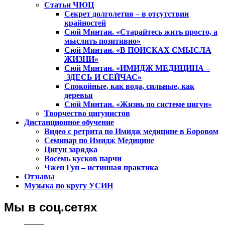
Статьи ЧЮЦ
Секрет долголетия – в отсутствии
крайностей
Сюй Минтан. «Старайтесь жить просто, а
мыслить позитивно»
Сюй Минтан. «В ПОИСКАХ СМЫСЛА
ЖИЗНИ»
Сюй Минтан. «ИМИДЖ МЕДИЦИНА –
ЗДЕСЬ И СЕЙЧАС»
Спокойные, как вода, сильные, как
деревья
Сюй Минтан. «Жизнь по системе цигун»
Творчество цигунистов
Дистанционное обучение
Видео с ретрита по Имидж медицине в Боровом
Семинар по Имидж Медицине
Цигун зарядка
Восемь кусков парчи
Чжен Гун – истинная практика
Отзывы
Музыка по кругу УСИН
Мы в соц.сетях