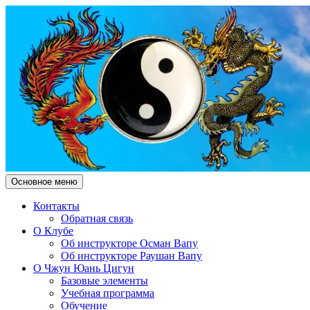
Поиск
Перейти
Основное меню
к
Чжун Юань Цигун Клуб
содержимому
Контакты
Обратная связь
"Здесь и Сейчас"
О Клубе
Об инструкторе Осман Вапу
Об инструкторе Раушан Вапу
О Чжун Юань Цигун
Базовые элементы
Учебная программа
Обучение