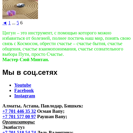
◄
1
...
5
6
Цигун – это инструмент, с помощью которого можно
избавиться от болезней, полнее постичь наш мир, понять свою
связь с Космосом, обрести счастье – счастье бытия, счастье
общения, счастье взаимопонимания, счастье сознательного
выбора Пути, просто Счастье.
Мастер Сюй Минтан.
Мы в соц.сетях
Youtube
Facebook
Instagram
Алматы, Астана, Павлодар, Бишкек
:
+7 701 446 35 32
Осман Вапу;
+7 701 577 00 97
Раушан Вапу;
Организаторы:
Экибастуз
+7 701 518 54 74
Дель Валентина;