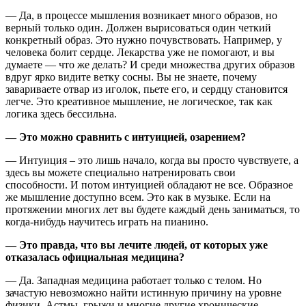
— Да, в процессе мышления возникает много образов, но
верный только один. Должен вырисоваться один четкий
конкретный образ. Это нужно почувствовать. Например, у
человека болит сердце. Лекарства уже не помогают, и вы
думаете — что же делать? И среди множества других образов
вдруг ярко видите ветку сосны. Вы не знаете, почему
завариваете отвар из иголок, пьете его, и сердцу становится
легче. Это креативное мышление, не логическое, так как
логика здесь бессильна.
— Это можно сравнить с интуицией, озарением?
— Интуиция – это лишь начало, когда вы просто чувствуете, а
здесь вы можете специально натренировать свои
способности. И потом интуицией обладают не все. Образное
же мышление доступно всем. Это как в музыке. Если на
протяжении многих лет вы будете каждый день заниматься, то
когда-нибудь научитесь играть на пианино.
— Это правда, что вы лечите людей, от которых уже
отказалась официальная медицина?
— Да. Западная медицина работает только с телом. Но
зачастую невозможно найти истинную причину на уровне
физики. Астмы, грыжи и многие другие хронические