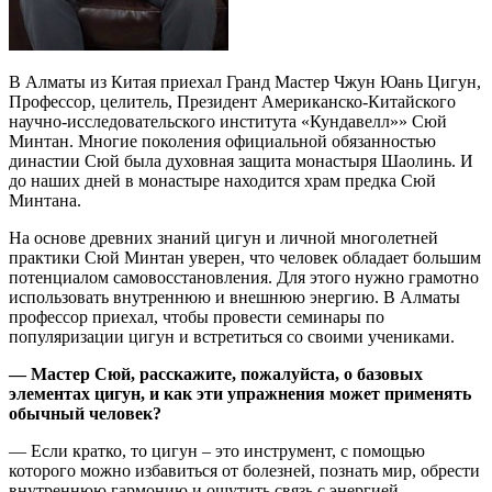
В Алматы из Китая приехал Гранд Мастер Чжун Юань Цигун,
Профессор, целитель, Президент Американско-Китайского
научно-исследовательского института «Кундавелл»» Сюй
Минтан. Многие поколения официальной обязанностью
династии Сюй была духовная защита монастыря Шаолинь. И
до наших дней в монастыре находится храм предка Сюй
Минтана.
На основе древних знаний цигун и личной многолетней
практики Сюй Минтан уверен, что человек обладает большим
потенциалом самовосстановления. Для этого нужно грамотно
использовать внутреннюю и внешнюю энергию. В Алматы
профессор приехал, чтобы провести семинары по
популяризации цигун и встретиться со своими учениками.
— Мастер Сюй, расскажите, пожалуйста, о базовых
элементах цигун, и как эти упражнения может применять
обычный человек?
— Если кратко, то цигун – это инструмент, с помощью
которого можно избавиться от болезней, познать мир, обрести
внутреннюю гармонию и ощутить связь с энергией