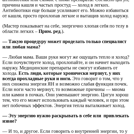
причина кашля и частых простуд — холод в легких.
Антибиотики еще больше усиливают его. Можно избавиться
от кашля, просто прохлопав легкие и вытащив холод наружу.
(Мастер показывает на себе, энергично хлопая себя по телу в
области легких –
Прим. ред
.).
— Такую процедуру может проделать только специалист
или любая мама?
— Любая мама. Ваши руки могут же ощущать тепло и холод?
Если почувствуете холод, прохлопайте, и он начнет выходить
наружу. Медицинские препараты не смогут избавить от
холода.
Есть люди, которые хронически мерзнут, у них
всегда прохладные руки и ноги.
Это говорит о том, что у
них снижена энергия ЯН и возможно слабая функция почек.
Если ноги часто мерзнут, то возможные причины — миома
или камни в почках. Они уменьшают энергию. Цигун хорош
тем, что его может использовать каждый человек, и при этом
нет побочных эффектов. Энергия тепла выталкивает холод.
— Эту энергию нужно раскрывать в себе или привлекать
извне?
— И то, и другое. Если говорить о внутренней энергии, то у