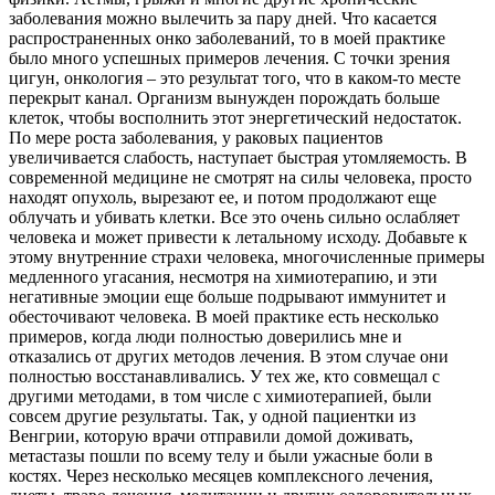
заболевания можно вылечить за пару дней. Что касается
распространенных онко заболеваний, то в моей практике
было много успешных примеров лечения. С точки зрения
цигун, онкология – это результат того, что в каком-то месте
перекрыт канал. Организм вынужден порождать больше
клеток, чтобы восполнить этот энергетический недостаток.
По мере роста заболевания, у раковых пациентов
увеличивается слабость, наступает быстрая утомляемость. В
современной медицине не смотрят на силы человека, просто
находят опухоль, вырезают ее, и потом продолжают еще
облучать и убивать клетки. Все это очень сильно ослабляет
человека и может привести к летальному исходу. Добавьте к
этому внутренние страхи человека, многочисленные примеры
медленного угасания, несмотря на химиотерапию, и эти
негативные эмоции еще больше подрывают иммунитет и
обесточивают человека. В моей практике есть несколько
примеров, когда люди полностью доверились мне и
отказались от других методов лечения. В этом случае они
полностью восстанавливались. У тех же, кто совмещал с
другими методами, в том числе с химиотерапией, были
совсем другие результаты. Так, у одной пациентки из
Венгрии, которую врачи отправили домой доживать,
метастазы пошли по всему телу и были ужасные боли в
костях. Через несколько месяцев комплексного лечения,