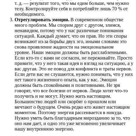
т. д. — результат того, что мы едим больше, чем нужно
телу. Контролируйте себя и потребляйте лишь 70 % от
необходимого.
Отрегулировать эмоции.
В современном обществе
много проблем. Мы спорим друг с другом, злимся,
ненавидим, потому что у нас различные понимания
ситуаций. Каждый думает, что он прав. Но эти споры
возникают из-за борьбы двух эго, иными словами это
снова проявление жадности на эмоциональном
уровне. Наши эмоции должны быть расслабленными.
Если кто-то с вами не согласен, не переживайте. Просто
примите, что у него такая идея и взгляд на ситуацию, а у
вас другая. Это не повод для конфликта и траты нервов.
Если дети вас не слушаются, нужно понимать, что у них
нет такого жизненного опыта, как у вас. Эмоции
должны быть спокойными и позитивными. Не зря
говорят, что все болезни от нервов. Люди хотят что-то
получить и не могут. Нужно жить настоящим.
Большинство людей или скорбят о прошлом или
мечтают о будущем. Очень редко кто живет настоящим
моментом. Поэтому энергия рассеивается в никуда.
Нужно уметь быть благодарным мирозданию за то, что
оно нам дает, и одно это уже мгновенно увеличивает
нашу внутреннюю энергию.