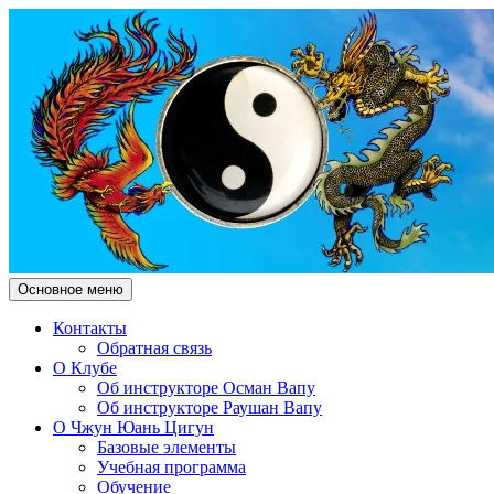
Поиск
Перейти
Основное меню
к
Чжун Юань Цигун Клуб
содержимому
Контакты
Обратная связь
"Здесь и Сейчас"
О Клубе
Об инструкторе Осман Вапу
Об инструкторе Раушан Вапу
О Чжун Юань Цигун
Базовые элементы
Учебная программа
Обучение