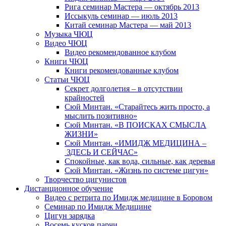
Рига семинар Мастера — октябрь 2013
Иссыкуль семинар — июль 2013
Китай семинар Мастера — май 2013
Музыка ЧЮЦ
Видео ЧЮЦ
Видео рекомендованное клубом
Книги ЧЮЦ
Книги рекомендованные клубом
Статьи ЧЮЦ
Секрет долголетия – в отсутствии
крайностей
Сюй Минтан. «Старайтесь жить просто, а
мыслить позитивно»
Сюй Минтан. «В ПОИСКАХ СМЫСЛА
ЖИЗНИ»
Сюй Минтан. «ИМИДЖ МЕДИЦИНА –
ЗДЕСЬ И СЕЙЧАС»
Спокойные, как вода, сильные, как деревья
Сюй Минтан. «Жизнь по системе цигун»
Творчество цигунистов
Дистанционное обучение
Видео с ретрита по Имидж медицине в Боровом
Семинар по Имидж Медицине
Цигун зарядка
Восемь кусков парчи