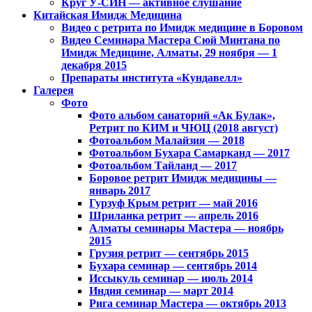
Круг У-СИН — активное слушание
Китайская Имидж Медицина
Видео с ретрита по Имидж медицине в Боровом
Видео Семинара Мастера Сюй Минтана по
Имидж Медицине, Алматы, 29 ноября — 1
декабря 2015
Препараты института «Кундавелл»
Галерея
Фото
Фото альбом санаторий «Ак Булак»,
Ретрит по КИМ и ЧЮЦ (2018 август)
Фотоальбом Малайзия — 2018
Фотоальбом Бухара Самарканд — 2017
Фотоальбом Тайланд — 2017
Боровое ретрит Имидж медицины —
январь 2017
Гурзуф Крым ретрит — май 2016
Шриланка ретрит — апрель 2016
Алматы семинары Мастера — ноябрь
2015
Грузия ретрит — сентябрь 2015
Бухара семинар — сентябрь 2014
Иссыкуль семинар — июль 2014
Индия семинар — март 2014
Рига семинар Мастера — октябрь 2013