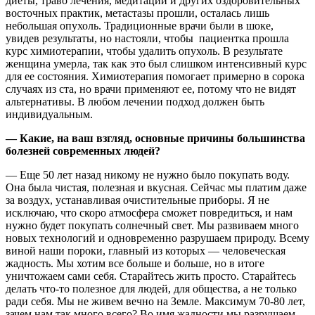
диеты, траво лечения, медитации и других оздоровительных
восточных практик, метастазы прошли, осталась лишь
небольшая опухоль. Традиционные врачи были в шоке,
увидев результаты, но настояли, чтобы пациентка прошла
курс химиотерапии, чтобы удалить опухоль. В результате
женщина умерла, так как это был слишком интенсивный курс
для ее состояния. Химиотерапия помогает примерно в сорока
случаях из ста, но врачи применяют ее, потому что не видят
альтернативы. В любом лечении подход должен быть
индивидуальным.
— Какие, на ваш взгляд, основные причины большинства
болезней современных людей?
— Еще 50 лет назад никому не нужно было покупать воду.
Она была чистая, полезная и вкусная. Сейчас мы платим даже
за воздух, устанавливая очистительные приборы. Я не
исключаю, что скоро атмосфера сможет повредиться, и нам
нужно будет покупать солнечный свет. Мы развиваем много
новых технологий и одновременно разрушаем природу. Всему
виной наши пороки, главный из которых — человеческая
жадность. Мы хотим все больше и больше, но в итоге
уничтожаем сами себя. Старайтесь жить просто. Старайтесь
делать что-то полезное для людей, для общества, а не только
ради себя. Мы не живем вечно на Земле. Максимум 70-80 лет,
зачем нам так много всего? Во имя жадности мы разрушаем