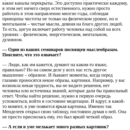
какие каналы перекрыты. Это доступно практически каждому,
в этом нет ничего сверх естественного, нужно просто
работать в этом направлении многие годы, соблюдая
принципы чистоты не только на физическом уровне, но и
ментальном – чистые мысли, деяния на благо других людей.
То есть, цигун включает работу человека над собой на всех
уровнях – физическом, энергетическом, ментальном,
духовном.
— Один из ваших семинаров посвящен мыслеобразам.
Поясните, что это означает?
— Люди, как им кажется, думают на каком-то языке,
правильно? Но на самом деле у всех нас есть другое
мышление – образное. И бывают моменты, когда перед
глазами проносятся некие образы, картинки. Например, у вас
возникла некая трудность, вы не видите решения, нет
человека или источника знаний, которые дали бы правильный
ответ. Чтобы найти решение, нужно в первую очередь
успокоиться, войти в состояние медитации. И вдруг, в какой-
то момент, в уме появится яркая картинка. Именно так
Менделеев открыл свою таблицу, постоянно думая о ней. Она
не просто приснилась ему, это был яркий четкий образ.
— А если в уме мелькает много разных картинок?