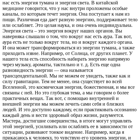
нас есть энергия тумана и энергия света. В китайской
медицине говорится, что у нас внутри проложены особые
каналы, по которым течет энергия. Она поступает к нам из
пищи. Различная еда дает разную энергию, поддерживает тело
или ослабляет. Это целая наука, и она очень индивидуальна.
Энергия света – это энергия вокруг наших органов. Вы
наверняка слышали о том, что вокруг нас есть аура. Так вот,
аура есть не только вокруг тела, но и вокруг каждого органа.
И она может трансформироваться из энергии тумана, а также
приходить извне. Например, от Солнца, от других планет. У
нашего тела есть способность набирать энергию напрямую
через музыку, ароматы, тактильно и т. д. Есть еще одна
разновидность энергии — она называется
трансцендентальной. Мы не можем ее увидеть, также как и
силу гравитации. Тем не менее, она существует во всей
Вселенной, это космическая энергия, божественная, и мы все
связаны с ней. Но это глубокая тема, а мы говорим о более
практичных вещах. Так вот, с помощью внутренней и
внешней энергии мы можем лечить сами себя и близких
людей. И это доступно каждому, если практиковать осознанно
каждый день и вести здоровый образ жизни, разумеется.
Мастера, достигшие совершенства, в итоге могут управлять
этой энергией, усиливать или ослаблять ее в зависимости от
ситуации, развивают тонкое видение. Например, когда я
прикасаюсь к человеку, то чувствую его уровень энергии, и