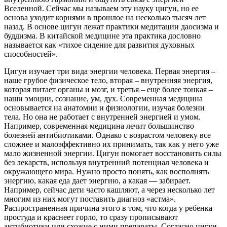
Вселенной. Сейчас мы называем эту науку цигун, но ее
основа уходит корнями в прошлое на несколько тысяч лет
назад. В основе цигун лежат практики медитации даосизма и
буддизма. В китайской медицине эта практика дословно
называется как «тихое сидение для развития духовных
способностей».
Цигун изучает три вида энергии человека. Первая энергия –
наше грубое физическое тело, вторая – внутренняя энергия,
которая питает органы и мозг, и третья – еще более тонкая –
наши эмоции, сознание, ум, дух. Современная медицина
основывается на анатомии и физиологии, изучая болезни
тела. Но она не работает с внутренней энергией и умом.
Например, современная медицина лечит большинство
болезней антибиотиками. Однако с возрастом человеку все
сложнее и малоэффективно их принимать, так как у него уже
мало жизненной энергии. Цигун помогает восстановить силы
без лекарств, используя внутренний потенциал человека и
окружающего мира. Нужно просто понять, как восполнять
энергию, какая еда дает энергию, а какая — забирает.
Например, сейчас дети часто кашляют, а через несколько лет
многим из них могут поставить диагноз «астма».
Распространенная причина этого в том, что когда у ребенка
простуда и краснеет горло, то сразу прописывают
антибиотики или схожие с ними препараты. Согласно цигун,