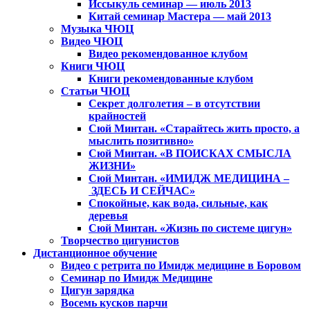
Иссыкуль семинар — июль 2013
Китай семинар Мастера — май 2013
Музыка ЧЮЦ
Видео ЧЮЦ
Видео рекомендованное клубом
Книги ЧЮЦ
Книги рекомендованные клубом
Статьи ЧЮЦ
Секрет долголетия – в отсутствии
крайностей
Сюй Минтан. «Старайтесь жить просто, а
мыслить позитивно»
Сюй Минтан. «В ПОИСКАХ СМЫСЛА
ЖИЗНИ»
Сюй Минтан. «ИМИДЖ МЕДИЦИНА –
ЗДЕСЬ И СЕЙЧАС»
Спокойные, как вода, сильные, как
деревья
Сюй Минтан. «Жизнь по системе цигун»
Творчество цигунистов
Дистанционное обучение
Видео с ретрита по Имидж медицине в Боровом
Семинар по Имидж Медицине
Цигун зарядка
Восемь кусков парчи