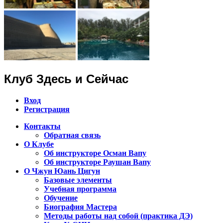
Клуб Здесь и Сейчас
Вход
Регистрация
Контакты
Обратная связь
Клуб Чжун Юань Цигун в городах
О Клубе
Алматы, Астана, Павлодар,
Об инструкторе Осман Вапу
Об инструкторе Раушан Вапу
Петропавловск, Экибастуз, Бишкек…
О Чжун Юань Цигун
Базовые элементы
Учебная программа
Обучение
Биография Мастера
Методы работы над собой (практика ДЭ)