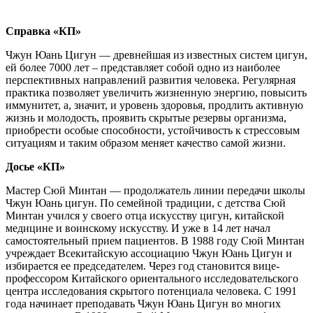
Справка «КП»
Чжун Юань Цигун — древнейшая из известных систем цигун,
ей более 7000 лет – представляет собой одно из наиболее
перспективных направлений развития человека. Регулярная
практика позволяет увеличить жизненную энергию, повысить
иммунитет, а, значит, и уровень здоровья, продлить активную
жизнь и молодость, проявить скрытые резервы организма,
приобрести особые способности, устойчивость к стрессовым
ситуациям и таким образом меняет качество самой жизни.
Досье «КП»
Мастер Сюй Минтан — продолжатель линии передачи школы
Чжун Юань цигун. По семейной традиции, с детства Сюй
Минтан учился у своего отца искусству цигун, китайской
медицине и воинскому искусству. И уже в 14 лет начал
самостоятельный прием пациентов. В 1988 году Сюй Минтан
учреждает Всекитайскую ассоциацию Чжун Юань Цигун и
избирается ее председателем. Через год становится вице-
профессором Китайского ориентального исследовательского
центра исследования скрытого потенциала человека. С 1991
года начинает преподавать Чжун Юань Цигун во многих