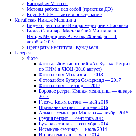
Биография Мастера
Методы работы над собой (практика ДЭ)
Круг У-СИН — активное слушание
Китайская Имидж Медицина
Видео с ретрита по Имидж медицине в Боровом
Видео Семинара Мастера Сюй Минтана по
Имидж Медицине, Алматы, 29 ноября — 1
декабря 2015
Препараты института «Кундавелл»
Галерея
Фото
Фото альбом санаторий «Ак Булак», Ретрит
по КИМ и ЧЮЦ (2018 август)
Фотоальбом Малайзия — 2018
Фотоальбом Бухара Самарканд — 2017
Фотоальбом Тайланд — 2017
Боровое ретрит Имидж медицины — январь
2017
Гурзуф Крым ретрит — май 2016
Шриланка ретрит — апрель 2016
Алматы семинары Мастера — ноябрь 2015
Грузия ретрит — сентябрь 2015
Бухара семинар — сентябрь 2014
Иссыкуль семинар — июль 2014
Индия семинар — март 2014