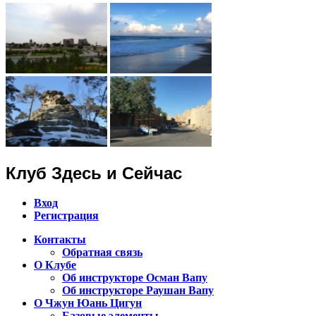
Клуб Здесь и Сейчас
Вход
Регистрация
Контакты
Обратная связь
Клуб Чжун Юань Цигун в городах
О Клубе
Алматы, Астана, Павлодар,
Об инструкторе Осман Вапу
Об инструкторе Раушан Вапу
Петропавловск, Экибастуз, Бишкек…
О Чжун Юань Цигун
Базовые элементы