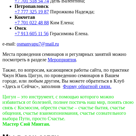
+7 701 518 54 74
Дель Валентина;
Петропавловск
+7 777 325 19 87
Пирожкова Надежда;
Кокчетав
+7 701 022 48 88
Ким Елена;
Омск
+7 913 605 11 56
Герасимова Елена.
e-mail:
osmanvapu7@mail.ru
Места проведения семинаров и регулярных занятий можно
посмотреть в разделе
Мероприятия
.
Также, по вопросам, касающимся работы сайта, по практике
Чжун Юань Цигун, по проведению семинаров в Вашем
городе, или любым другим, Вы можете обратиться в Клуб
«Здесь и Сейчас», заполнив
Форму обратной связи.
Цигун – это инструмент, с помощью которого можно
избавиться от болезней, полнее постичь наш мир, понять свою
связь с Космосом, обрести счастье – счастье бытия, счастье
общения, счастье взаимопонимания, счастье сознательного
выбора Пути, просто Счастье.
Мастер Сюй Минтан.