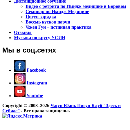
Дистанционное обучение
Видео с ретрита по Имидж медицине в Боровом
Семинар по Имидж Медицине
Цигун зарядка
Восемь кусков парчи
Чжен Гун – истинная практика
Отзывы
Музыка по кругу УСИН
Мы в соц.сетях
Facebook
Instagram
Youtube
Copyright © 2008–2026
Чжун Юань Цигун Клуб "Здесь и
Сейчас"
. Все права защищены.