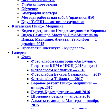
Учебная программа
Обучение
Биография Мастера
Методы работы над собой (практика ДЭ)
Круг У-СИН — активное слушание
Китайская Имидж Медицина
Видео с ретрита по Имидж медицине в Боровом
Видео Семинара Мастера Сюй Минтана по
Имидж Медицине, Алматы, 29 ноября — 1
декабря 2015
Препараты института «Кундавелл»
Галерея
Фото
Фото альбом санаторий «Ак Булак»,
Ретрит по КИМ и ЧЮЦ (2018 август)
Фотоальбом Малайзия — 2018
Фотоальбом Бухара Самарканд — 2017
Фотоальбом Тайланд — 2017
Боровое ретрит Имидж медицины —
январь 2017
Гурзуф Крым ретрит — май 2016
Шриланка ретрит — апрель 2016
Алматы семинары Мастера — ноябрь
2015