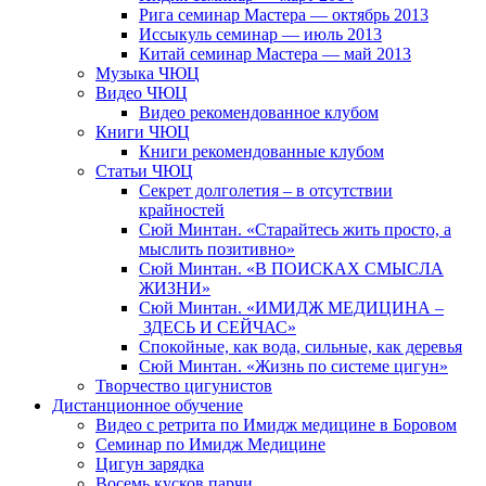
Рига семинар Мастера — октябрь 2013
Иссыкуль семинар — июль 2013
Китай семинар Мастера — май 2013
Музыка ЧЮЦ
Видео ЧЮЦ
Видео рекомендованное клубом
Книги ЧЮЦ
Книги рекомендованные клубом
Статьи ЧЮЦ
Секрет долголетия – в отсутствии
крайностей
Сюй Минтан. «Старайтесь жить просто, а
мыслить позитивно»
Сюй Минтан. «В ПОИСКАХ СМЫСЛА
ЖИЗНИ»
Сюй Минтан. «ИМИДЖ МЕДИЦИНА –
ЗДЕСЬ И СЕЙЧАС»
Спокойные, как вода, сильные, как деревья
Сюй Минтан. «Жизнь по системе цигун»
Творчество цигунистов
Дистанционное обучение
Видео с ретрита по Имидж медицине в Боровом
Семинар по Имидж Медицине
Цигун зарядка
Восемь кусков парчи