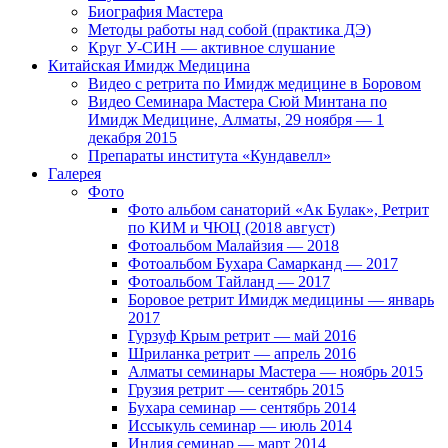
Биография Мастера
Методы работы над собой (практика ДЭ)
Круг У-СИН — активное слушание
Китайская Имидж Медицина
Видео с ретрита по Имидж медицине в Боровом
Видео Семинара Мастера Сюй Минтана по
Имидж Медицине, Алматы, 29 ноября — 1
декабря 2015
Препараты института «Кундавелл»
Галерея
Фото
Фото альбом санаторий «Ак Булак», Ретрит
по КИМ и ЧЮЦ (2018 август)
Фотоальбом Малайзия — 2018
Фотоальбом Бухара Самарканд — 2017
Фотоальбом Тайланд — 2017
Боровое ретрит Имидж медицины — январь
2017
Гурзуф Крым ретрит — май 2016
Шриланка ретрит — апрель 2016
Алматы семинары Мастера — ноябрь 2015
Грузия ретрит — сентябрь 2015
Бухара семинар — сентябрь 2014
Иссыкуль семинар — июль 2014
Индия семинар — март 2014