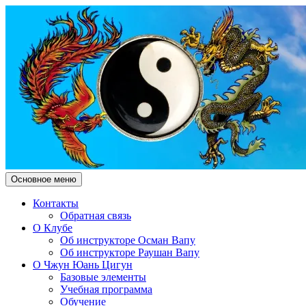
Поиск
Перейти
Основное меню
к
Чжун Юань Цигун Клуб
содержимому
Контакты
Обратная связь
"Здесь и Сейчас"
О Клубе
Об инструкторе Осман Вапу
Об инструкторе Раушан Вапу
О Чжун Юань Цигун
Базовые элементы
Учебная программа
Обучение