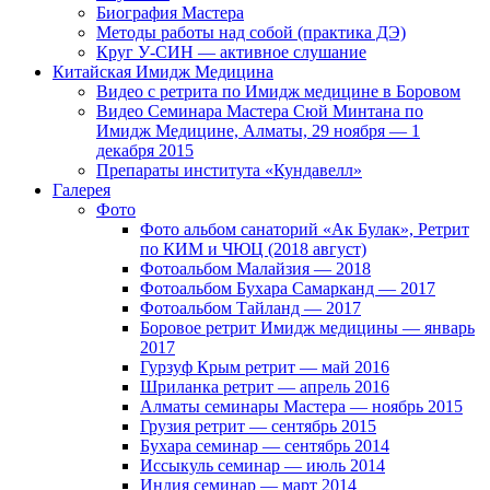
Биография Мастера
Методы работы над собой (практика ДЭ)
Круг У-СИН — активное слушание
Китайская Имидж Медицина
Видео с ретрита по Имидж медицине в Боровом
Видео Семинара Мастера Сюй Минтана по
Имидж Медицине, Алматы, 29 ноября — 1
декабря 2015
Препараты института «Кундавелл»
Галерея
Фото
Фото альбом санаторий «Ак Булак», Ретрит
по КИМ и ЧЮЦ (2018 август)
Фотоальбом Малайзия — 2018
Фотоальбом Бухара Самарканд — 2017
Фотоальбом Тайланд — 2017
Боровое ретрит Имидж медицины — январь
2017
Гурзуф Крым ретрит — май 2016
Шриланка ретрит — апрель 2016
Алматы семинары Мастера — ноябрь 2015
Грузия ретрит — сентябрь 2015
Бухара семинар — сентябрь 2014
Иссыкуль семинар — июль 2014
Индия семинар — март 2014