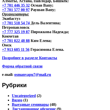
Алматы, Астана, Павлодар, Бишкек
:
+7 701 446 35 32
Осман Вапу;
+7 701 577 00 97
Раушан Вапу;
Организаторы:
Экибастуз
+7 701 518 54 74
Дель Валентина;
Петропавловск
+7 777 325 19 87
Пирожкова Надежда;
Кокчетав
+7 701 022 48 88
Ким Елена;
Омск
+7 913 605 11 56
Герасимова Елена.
Подробнее в разделе
Контакты
Форма обратной связи
e-mail:
osmanvapu7@mail.ru
Рубрики
Uncategorized
(2)
Видео
(1)
Выездные семинары
(48)
Дистанционное обучение
(9)