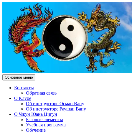
Поиск
Перейти
Основное меню
к
Чжун Юань Цигун Клуб
содержимому
Контакты
Обратная связь
"Здесь и Сейчас"
О Клубе
Об инструкторе Осман Вапу
Об инструкторе Раушан Вапу
О Чжун Юань Цигун
Базовые элементы
Учебная программа
Обучение