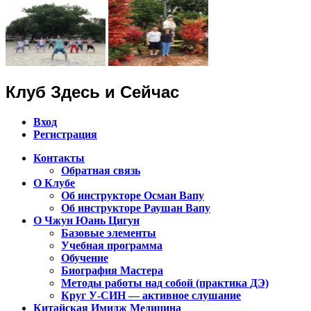
Клуб Здесь и Сейчас
Вход
Регистрация
Контакты
Обратная связь
Клуб Чжун Юань Цигун в городах
О Клубе
Алматы, Астана, Павлодар,
Об инструкторе Осман Вапу
Об инструкторе Раушан Вапу
Петропавловск, Экибастуз, Бишкек…
О Чжун Юань Цигун
Базовые элементы
Учебная программа
Обучение
Биография Мастера
Методы работы над собой (практика ДЭ)
Круг У-СИН — активное слушание
Китайская Имидж Медицина