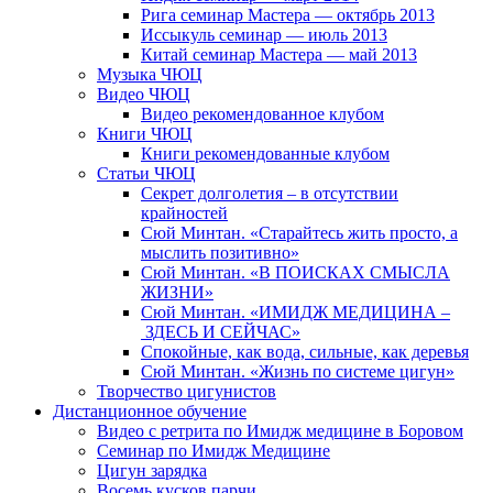
Рига семинар Мастера — октябрь 2013
Иссыкуль семинар — июль 2013
Китай семинар Мастера — май 2013
Музыка ЧЮЦ
Видео ЧЮЦ
Видео рекомендованное клубом
Книги ЧЮЦ
Книги рекомендованные клубом
Статьи ЧЮЦ
Секрет долголетия – в отсутствии
крайностей
Сюй Минтан. «Старайтесь жить просто, а
мыслить позитивно»
Сюй Минтан. «В ПОИСКАХ СМЫСЛА
ЖИЗНИ»
Сюй Минтан. «ИМИДЖ МЕДИЦИНА –
ЗДЕСЬ И СЕЙЧАС»
Спокойные, как вода, сильные, как деревья
Сюй Минтан. «Жизнь по системе цигун»
Творчество цигунистов
Дистанционное обучение
Видео с ретрита по Имидж медицине в Боровом
Семинар по Имидж Медицине
Цигун зарядка
Восемь кусков парчи