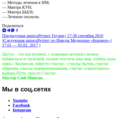
— Методы лечения в ИМ;
— Мантра КУН;
— Мантра БЬЕН;
— Лечение опухоли.
Поделиться
ВКонтакте
Telegram
WhatsApp
Facebook
Навигация
Предыдущая запись
Ретрит Грузия ( 17-30 сентября 2016
)
Следующая запись
Ретрит по Имидж Медицине «Боровое» (
по
27.01 — 05.02. 2017 )
записям
Цигун – это инструмент, с помощью которого можно
избавиться от болезней, полнее постичь наш мир, понять свою
связь с Космосом, обрести счастье – счастье бытия, счастье
общения, счастье взаимопонимания, счастье сознательного
выбора Пути, просто Счастье.
Мастер Сюй Минтан.
Мы в соц.сетях
Youtube
Facebook
Instagram