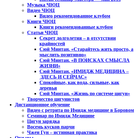
Музыка ЧЮЦ
Видео ЧЮЦ
Видео рекомендованное клубом
Книги ЧЮЦ
Книги рекомендованные клубом
Статьи ЧЮЦ
Секрет долголетия – в отсутствии
крайностей
Сюй Минтан. «Старайтесь жить просто, а
мыслить позитивно»
Сюй Минтан. «В ПОИСКАХ СМЫСЛА
ЖИЗНИ»
Сюй Минтан. «ИМИДЖ МЕДИЦИНА –
ЗДЕСЬ И СЕЙЧАС»
Спокойные, как вода, сильные, как
деревья
Сюй Минтан. «Жизнь по системе цигун»
Творчество цигунистов
Дистанционное обучение
Видео с ретрита по Имидж медицине в Боровом
Семинар по Имидж Медицине
Цигун зарядка
Восемь кусков парчи
Чжен Гун – истинная практика
Отзывы