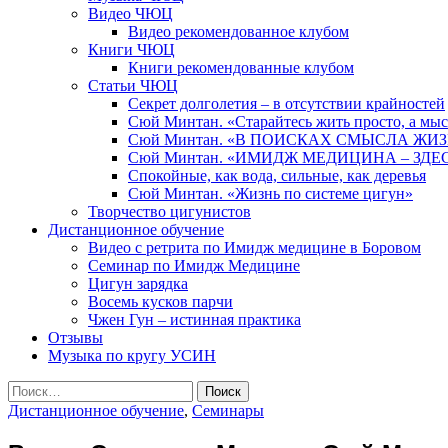
Видео ЧЮЦ
Видео рекомендованное клубом
Книги ЧЮЦ
Книги рекомендованные клубом
Статьи ЧЮЦ
Секрет долголетия – в отсутствии крайностей
Сюй Минтан. «Старайтесь жить просто, а мы
Сюй Минтан. «В ПОИСКАХ СМЫСЛА ЖИ
Сюй Минтан. «ИМИДЖ МЕДИЦИНА – ЗДЕ
Спокойные, как вода, сильные, как деревья
Сюй Минтан. «Жизнь по системе цигун»
Творчество цигунистов
Дистанционное обучение
Видео с ретрита по Имидж медицине в Боровом
Семинар по Имидж Медицине
Цигун зарядка
Восемь кусков парчи
Чжен Гун – истинная практика
Отзывы
Музыка по кругу УСИН
Найти:
Дистанционное обучение
,
Семинары