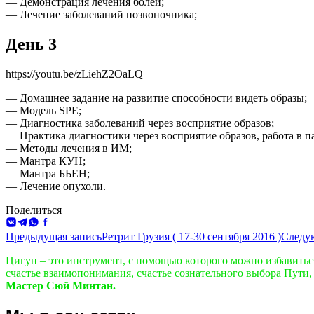
— Демонстрация лечения болей;
— Лечение заболеваний позвоночника;
День 3
https://youtu.be/zLiehZ2OaLQ
— Домашнее задание на развитие способности видеть образы;
— Модель SPE;
— Диагностика заболеваний через восприятие образов;
— Практика диагностики через восприятие образов, работа в п
— Методы лечения в ИМ;
— Мантра КУН;
— Мантра БЬЕН;
— Лечение опухоли.
Поделиться
ВКонтакте
Telegram
WhatsApp
Facebook
Навигация
Предыдущая запись
Ретрит Грузия ( 17-30 сентября 2016 )
Следу
по
Цигун – это инструмент, с помощью которого можно избавиться 
счастье взаимопонимания, счастье сознательного выбора Пути, 
записям
Мастер Сюй Минтан.