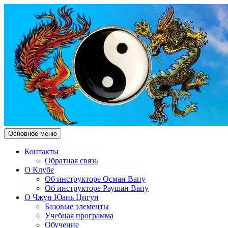
Поиск
Перейти
Основное меню
к
Чжун Юань Цигун Клуб "Зд
содержимому
Контакты
Обратная связь
О Клубе
Об инструкторе Осман Вапу
Об инструкторе Раушан Вапу
О Чжун Юань Цигун
Базовые элементы
Учебная программа
Обучение