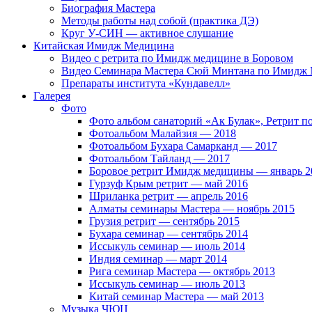
Биография Мастера
Методы работы над собой (практика ДЭ)
Круг У-СИН — активное слушание
Китайская Имидж Медицина
Видео с ретрита по Имидж медицине в Боровом
Видео Семинара Мастера Сюй Минтана по Имидж М
Препараты института «Кундавелл»
Галерея
Фото
Фото альбом санаторий «Ак Булак», Ретрит 
Фотоальбом Малайзия — 2018
Фотоальбом Бухара Самарканд — 2017
Фотоальбом Тайланд — 2017
Боровое ретрит Имидж медицины — январь 2
Гурзуф Крым ретрит — май 2016
Шриланка ретрит — апрель 2016
Алматы семинары Мастера — ноябрь 2015
Грузия ретрит — сентябрь 2015
Бухара семинар — сентябрь 2014
Иссыкуль семинар — июль 2014
Индия семинар — март 2014
Рига семинар Мастера — октябрь 2013
Иссыкуль семинар — июль 2013
Китай семинар Мастера — май 2013
Музыка ЧЮЦ