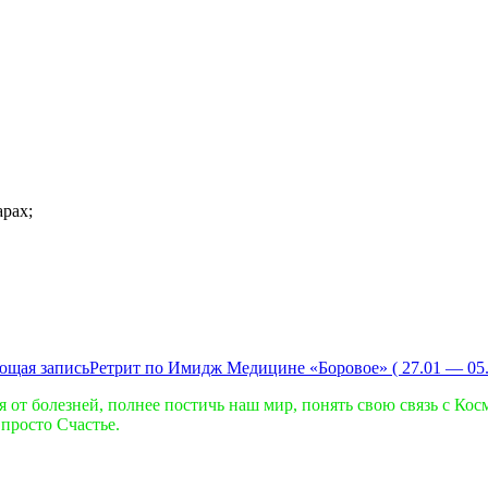
арах;
ющая запись
Ретрит по Имидж Медицине «Боровое» ( 27.01 — 05.0
от болезней, полнее постичь наш мир, понять свою связь с Космо
просто Счастье.