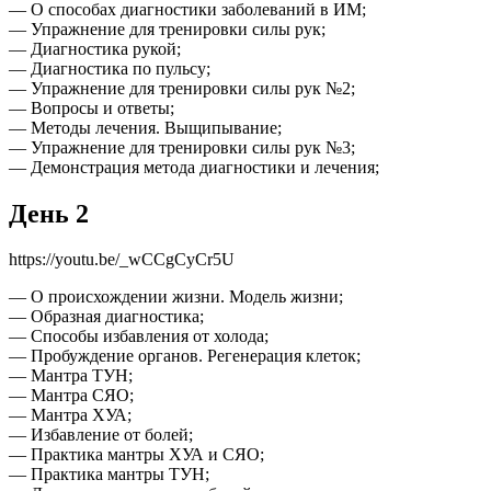
— О способах диагностики заболеваний в ИМ;
— Упражнение для тренировки силы рук;
— Диагностика рукой;
— Диагностика по пульсу;
— Упражнение для тренировки силы рук №2;
— Вопросы и ответы;
— Методы лечения. Выщипывание;
— Упражнение для тренировки силы рук №3;
— Демонстрация метода диагностики и лечения;
День 2
https://youtu.be/_wCCgCyCr5U
— О происхождении жизни. Модель жизни;
— Образная диагностика;
— Способы избавления от холода;
— Пробуждение органов. Регенерация клеток;
— Мантра ТУН;
— Мантра СЯО;
— Мантра ХУА;
— Избавление от болей;
— Практика мантры ХУА и СЯО;
— Практика мантры ТУН;