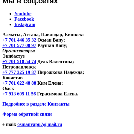
Мы в соц.сетях
Youtube
Facebook
Instagram
Алматы, Астана, Павлодар, Бишкек
:
+7 701 446 35 32
Осман Вапу;
+7 701 577 00 97
Раушан Вапу;
Организаторы:
Экибастуз
+7 701 518 54 74
Дель Валентина;
Петропавловск
+7 777 325 19 87
Пирожкова Надежда;
Кокчетав
+7 701 022 48 88
Ким Елена;
Омск
+7 913 605 11 56
Герасимова Елена.
Подробнее в разделе
Контакты
Форма обратной связи
e-mail:
osmanvapu7@mail.ru