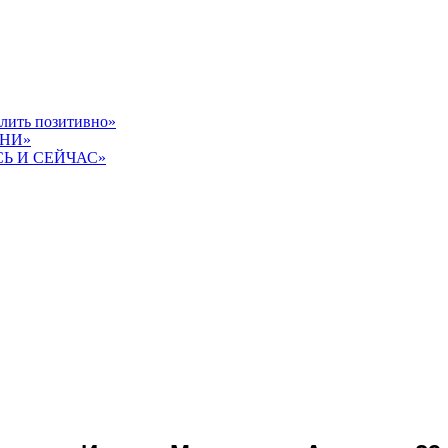
слить позитивно»
ЗНИ»
СЬ И СЕЙЧАС»