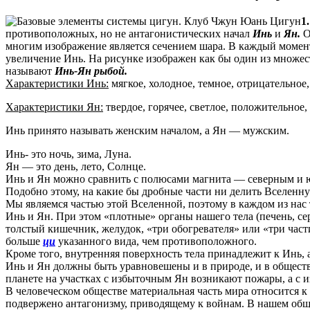
1.
противоположных, но не антагонистических начал
Инь
и
Ян.
О
многим изображение является сечением шара. В каждый момен
увеличение Инь. На рисунке изображен как бы один из множест
называют
Инь-Ян рыбой.
Характеристики Инь:
мягкое, холодное, темное, отрицательное,
Характеристики Ян:
твердое, горячее, светлое, положительное,
Инь принято называть женским началом, а Ян — мужским.
Инь- это ночь, зима, Луна.
Ян — это день, лето, Солнце.
Инь и Ян можно сравнить с полюсами магнита — северным и юж
Подобно этому, на какие бы дробные части ни делить Вселенну
Мы являемся частью этой Вселенной, поэтому в каждом из нас 
Инь и Ян. При этом «плотные» органы нашего тела (печень, сер
толстый кишечник, желудок, «три обогревателя» или «три части
больше
ци
указанного вида, чем противоположного.
Кроме того, внутренняя поверхность тела принадлежит к Инь, 
Инь и Ян должны быть уравновешены и в природе, и в обществе
планете на участках с избыточным Ян возникают пожары, а с 
В человеческом обществе материальная часть мира относится к
подвержено антагонизму, приводящему к войнам. В нашем общес