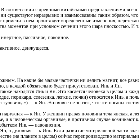
В соответствии с древними китайскими представлениями все в ч
ни существуют неразрывно и взаимосвязаны таким образом, что 
т времени в нем происходят определенные изменения, перетека
ва моментов при условном сечении этого шара плоскостью. И так
 инертное, пассивное, покойное.
 активное, движущееся.
ным. На какие бы малые частички ни делить магнит, все равно
ю, в каждой обязательно будет присутствовать Инь и Ян.
также находятся Инь и Ян. Это касается человека в целом и кажд
дце, перикард, селезенка, легкие, почки) относятся к Инь, а п
 туловища») — к Ян. Это вовсе не значит, что эти органы состо
а наружная — к Ян. У женщин правая половина тела янская, а ле
, и в человеческом организме, в противном случае возникают к
избытком Инь — наводнения.
 Ян, а духовная — к Инь. Если развитие материальной части зна
тве (на планете в целом) сейчас перепроизводство материальны