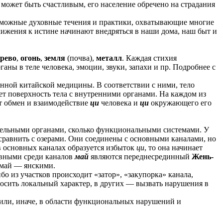
может быть счастливым, его население обречено на страдания
возможные духовные течения и практики, охватывающие многие
ижения к истине начинают внедряться в наши дома, наш быт и
ерево
,
огонь
,
земля
(почва),
металл
. Каждая стихия
ганы в теле человека, эмоции, звуки, запахи и пр. Подробнее с
онной китайской медицины. В соответствии с ними, тело
ет поверхность тела с внутренними органами. На каждом из
ит обмен и взаимодействие
ци
человека и
ци
окружающего его
тдельными органами, сколько функциональными системами. У
 сравнить с озерами. Они соединены с основными каналами, но
в основных каналах образуется избыток
ци
, то она начинает
овными среди каналов
май
являются переднесрединный
Жень-
-май — янскими.
о из участков происходит «затор», «закупорка» канала,
 носить локальный характер, в других — вызвать нарушения в
е или, иначе, в области функциональных нарушений и