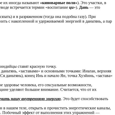
ре их иногда называют
«киноварные поля»
). Это участки, в
реводе встречается термин «воспитание
ци
»).
Дань
— это
зать) и в разряженном (тогда она подобна газу). При
ить с накопленной и удерживаемой энергией в даньтянь, а пар
 индийцы ставят красную точку.
даньтянь, «заставами» и основными точками: Иньтан, верхняя
Ся даньтянь), конец Инь и начало Ян, точка Хуэйинь, «застава»
кое здоровье человека, его сексуальные возможности,
ине уделяют большое внимание. Считается, что от их
личить нашу внутреннюю энергию
. Это будет способствовать
н в нашем теле, открыть и прочистить энергетические каналы,
тво. Побочный эффект от выполнения этих упражнений —