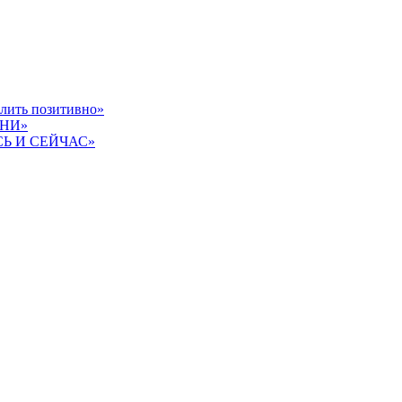
слить позитивно»
ЗНИ»
СЬ И СЕЙЧАС»