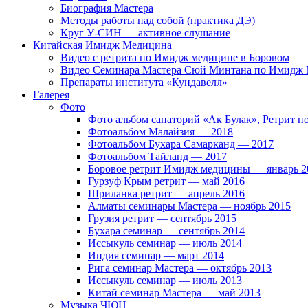
Биография Мастера
Методы работы над собой (практика ДЭ)
Круг У-СИН — активное слушание
Китайская Имидж Медицина
Видео с ретрита по Имидж медицине в Боровом
Видео Семинара Мастера Сюй Минтана по Имидж М
Препараты института «Кундавелл»
Галерея
Фото
Фото альбом санаторий «Ак Булак», Ретрит 
Фотоальбом Малайзия — 2018
Фотоальбом Бухара Самарканд — 2017
Фотоальбом Тайланд — 2017
Боровое ретрит Имидж медицины — январь 2
Гурзуф Крым ретрит — май 2016
Шриланка ретрит — апрель 2016
Алматы семинары Мастера — ноябрь 2015
Грузия ретрит — сентябрь 2015
Бухара семинар — сентябрь 2014
Иссыкуль семинар — июль 2014
Индия семинар — март 2014
Рига семинар Мастера — октябрь 2013
Иссыкуль семинар — июль 2013
Китай семинар Мастера — май 2013
Музыка ЧЮЦ