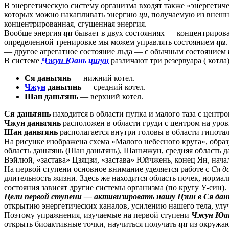
В энергетическую систему организма входят также «энергетич
которых можно накапливать энергию
ци
, получаемую из внешн
концентрированная, сгущенная энергия.
Вообще энергия
ци
бывает в двух состояниях — концентрирован
определенной тренировке мы можем управлять состоянием
ци
— другое агрегатное состояние льда — с обычным состоянием
В системе
Чжун Юань цигун
различают три резервуара ( котла)
Ся даньтянь
— нижний котел.
Чжун
даньтянь
— средний котел.
Шан даньтянь
— верхний котел.
Ся даньтянь
находится в области пупка и малого таза с центр
Чжун даньтянь
расположен в области груди с центром на уро
Шан даньтянь
располагается внутри головы в области гипотал
На рисунке изображена схема «Малого небесного круга», обра
область даньтянь (Шан даньтянь), Шаньчжун, средняя область да
Вэйлюй, «застава» Цзяцзи, «застава» Юйчжень, конец Ян, начал
На первой ступени основное внимание уделяется работе с
Ся д
длительность жизни. Здесь же находится область почек, норм
состояния зависят другие системы организма (по кругу У-син).
Цели первой ступени — активизировать нашу Цзин в Ся дан
открытию энергетических каналов, усилению нашего тела, ул
Поэтому упражнения, изучаемые на первой ступени
Чжун Юан
открыть биоактивные точки, научиться получать
ци
из окружаю