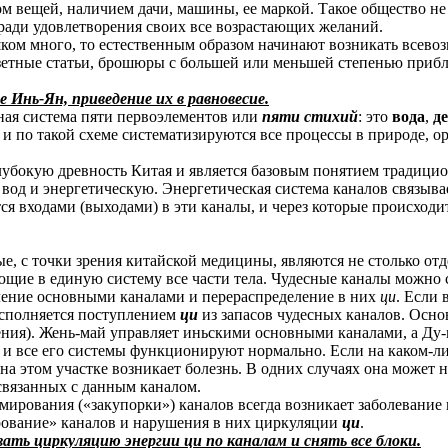
вещей, наличием дачи, машины, ее маркой. Такое общество не 
 ради удовлетворения своих все возрастающих желаний.
лишком много, то естественным образом начинают возникать все
зетные статьи, брошюры с большей или меньшей степенью прибл
е Инь-Ян, приведение их в равновесие.
ая система пяти первоэлементов или
пяти стихий
: это
вода
,
д
, и по такой схеме систематизируются все процессы в природе, ор
лубокую древность Китая и является базовым понятием традици
вод и энергетическую. Энергетическая система каналов связыва
ся входами (выходами) в эти каналы, и через которые происход
ые, с точки зрения китайской медицины, являются не столько о
ающие в единую систему все части тела. Чудесные каналы можно
ление основными каналами и перераспределение в них
ци
. Если 
восполняется поступлением
ци
из запасов чудесных каналов. Осн
ения). Жень-май управляет иньскими основными каналами, а Ду
 и все его системы функционируют нормально. Если на каком-либ
о на этом участке возникает болезнь. В одних случаях она может
связанных с данным каналом.
змирования («закупорки») каналов всегда возникает заболевани
ирование» каналов и нарушения в них циркуляции
ци
.
вать циркуляцию энергии ци по каналам и снять все блоки.