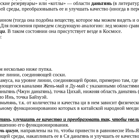
еские резервуары» или «котлы» — области
даньтянь
(в литерату
ей среды, преобразовывать ее и улучшать качество (иногда в пе
ном (тогда она подобна веществу, которое мы можем видеть и ося
. Для пояснения приведем следующую аналогию: лед можно сравн
ци
. В таком состоянии она присутствует везде в Космосе.
:
ом несколько ниже пупка.
вне линии, соединяющей соски.
амуса, на уровне линии, соединяющей брови, примерно там, где
зующегося каналами Жень-май и Ду-май с указанными областями 
ньтянь (Чжун даньтянь), точка Цихай, нижняя область даньтянь (
о Инь, точка Байхуэй.
аньтянь
, т.к. от количества и качества ци в нем зависит физичес
альному функционированию которых в китайской народной меедиц
тянь, улучшить ее качество и преобразовать так, чтобы уве
учшению его функционирования.
ь цигун
, направлены на то, чтобы привести в равновесие Инь-Я
щей среды, накапливать ее в Ся даньтянь и улучшать ее качес