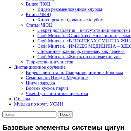
Видео ЧЮЦ
Видео рекомендованное клубом
Книги ЧЮЦ
Книги рекомендованные клубом
Статьи ЧЮЦ
Секрет долголетия – в отсутствии крайностей
Сюй Минтан. «Старайтесь жить просто, а мы
Сюй Минтан. «В ПОИСКАХ СМЫСЛА ЖИ
Сюй Минтан. «ИМИДЖ МЕДИЦИНА – ЗДЕ
Спокойные, как вода, сильные, как деревья
Сюй Минтан. «Жизнь по системе цигун»
Творчество цигунистов
Дистанционное обучение
Видео с ретрита по Имидж медицине в Боровом
Семинар по Имидж Медицине
Цигун зарядка
Восемь кусков парчи
Чжен Гун – истинная практика
Отзывы
Музыка по кругу УСИН
Найти:
Базовые элементы системы цигун