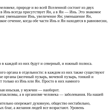
еловеке, природе и во всей Вселенной состоит из двух
в Инь всегда присутствует Ян, а в Ян — Инь. Это знакомое
ния: уменьшение Инь, увеличение Ян; уменьшение Ян,
ое сечение, когда обе части Инь и Ян находятся в равновесии,
 в каждой из них будут и северный, и южный полюса.
ого органа в отдельности: в каждом из них также существуют
олые органы (желчный пузырь, мочевой пузырь, тонкий и
ят только из Инь или Ян. Просто в них намного
вая иньская, у мужчин — наоборот.
атаклизмы, а в организме человека — заболевания. На нашей
чительно опережает духовную, общество нестабильно,
х благ, а желания людей все возрастают. Уровень