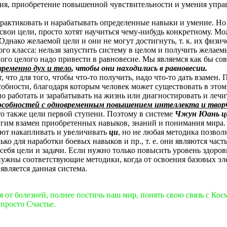
ния, приобретение повышенной чувствительности и умения упра
рактиковать и нарабатывать определенные навыки и умение. Но
 свои цели, просто хотят научиться чему-нибудь конкретному. 
днако желаемой цели и они не могут достигнуть, т. к. их физич
о класса: нельзя запустить систему в целом и получить желаемы
ного целого надо привести в равновесие. Мы являемся как бы с
ременно дух и тело
, чтобы они находились в равновесии.
что для того, чтобы что-то получить, надо что-то дать взамен.
ности, благодаря которым человек может существовать в этом 
о работать и зарабатывать на жизнь или диагностировать и леч
способностей с одновременным повышением интеллекта и твор
о также цели первой ступени. Поэтому в системе
Чжун Юань ц
ругим взамен приобретенных навыков, знаний и понимания мира.
ют накапливать и увеличивать
ци
, но не любая методика позвол
ко для наработки боевых навыков и пр., т. е. они являются част
бя цели и задачи. Если нужно только повысить уровень здоровь
нужны соответствующие методики, когда от освоения базовых 
является данная система.
от болезней, полнее постичь наш мир, понять свою связь с Космо
просто Счастье.