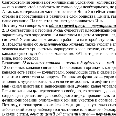
благосостояния оценивают жилищными условиями, количеством 
— оно живет, чтобы работать не только ради необходимого, но
А так как материальная часть относится к Ян, и Ян сейчас с
страны и прорастающие в различные слои общества. Книги, га
наше сознание. На планете начинает увеличиваться Инь.
Поэтому мы говорим, что
одна из целей цигун — регулировани
2.
В соответствии с теорией
У-син
существует классификационн
характеризуется определенным качеством и цветом энергии
ци
системой У-син мы знакомимся и работаем на второй ступени.
3.
Представление об
энергетических каналах
также уходит в г
человека имеет три системы маршрутов: кровеносную, систему 
каналов существует большое количество БАТ, которые и являют
мира, всего Космоса.
Различают
12 основных каналов — жень
и
8 чудесных — май
.
12 основных каналов связаны с 12 основными органами, котор
каналов есть ветви — коллатерали, образующие сеть и связыв
при этом имеют свои маршруты. Главная их функция — управ
заполнять чудесные каналы, а если ее не достает, то дефицит 
май
(канал действия) и заднесрединный
Ду-май
(канал управл
Если по каналам
ци
перемещается свободно, то человек здоров,
создающая препятствия для свободного циркулирования
ци
, т
функционировании близлежащих зон или участков и органов, 
Поэтому, с точки зрения китайской медицины, на участках спа
заболеваний всегда наблюдается частичное или полное «блок
В связи с этим,
одна из целей 1-й ступени цигун — нормализо