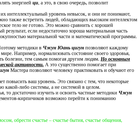
влять энергией
ци
, а это, в свою очередь, позволит
 их интеллектуальный уровень невысок, и они не понимают,
Можно также встретить людей, обладающих высоким интеллектом
еское тело не готово. Это можно сравнить с хорошей
й результат, если недостаточно хороша материальная часть
овокупностью материальной части и математической программы.
 Поэтому методики в
Чжун Юань цигун
позволяют каждому
мире. Например, нормализовать состояние своего здоровья,
ить болезни, тем самым помогая другим людям.
Но основным
ческой активности.
А это существенно помогает при
игун
Мастера позволяют человеку практиковать и обучают его
яет повысить ваш уровень. Это связано с тем, что некоторые
ью какой-либо системы, а не системой в целом.
я, то достаточно изучить и освоить частные методики
Чжун
элементов-кирпичиков возможно перейти к пониманию
сом, обрести счастье – счастье бытия, счастье общения,