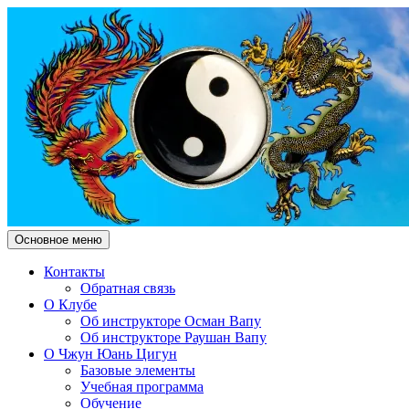
Поиск
Перейти
Основное меню
к
Чжун Юань Цигун Клуб "Зд
содержимому
Контакты
Обратная связь
О Клубе
Об инструкторе Осман Вапу
Об инструкторе Раушан Вапу
О Чжун Юань Цигун
Базовые элементы
Учебная программа
Обучение