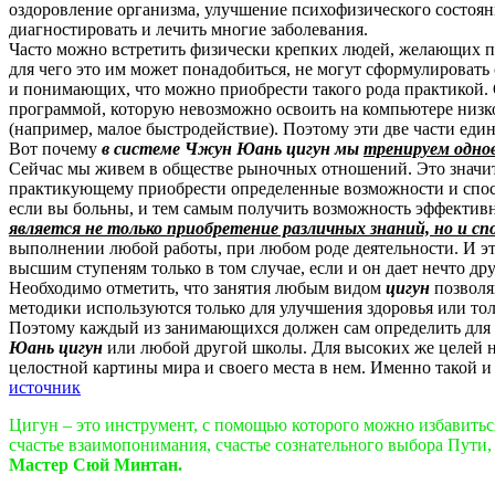
оздоровление организма, улучшение психофизического состоя
диагностировать и лечить многие заболевания.
Часто можно встретить физически крепких людей, желающих п
для чего это им может понадобиться, не могут сформулировать
и понимающих, что можно приобрести такого рода практикой. О
программой, которую невозможно освоить на компьютере низког
(например, малое быстродействие). Поэтому эти две части еди
Вот почему
в системе Чжун Юань цигун мы
тренируем однов
Сейчас мы живем в обществе рыночных отношений. Это значит, 
практикующему приобрести определенные возможности и способ
если вы больны, и тем самым получить возможность эффективн
является не только приобретение различных знаний, но и 
выполнении любой работы, при любом роде деятельности. И эт
высшим ступеням только в том случае, если и он дает нечто д
Необходимо отметить, что занятия любым видом
цигун
позволя
методики используются только для улучшения здоровья или толь
Поэтому каждый из занимающихся должен сам определить для се
Юань цигун
или любой другой школы. Для высоких же целей 
целостной картины мира и своего места в нем. Именно такой и 
источник
Цигун – это инструмент, с помощью которого можно избавиться 
счастье взаимопонимания, счастье сознательного выбора Пути, 
Мастер Сюй Минтан.