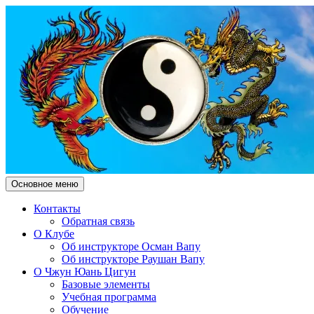
Поиск
Перейти
Основное меню
к
Чжун Юань Цигун Клуб
содержимому
Контакты
Обратная связь
"Здесь и Сейчас"
О Клубе
Об инструкторе Осман Вапу
Об инструкторе Раушан Вапу
О Чжун Юань Цигун
Базовые элементы
Учебная программа
Обучение