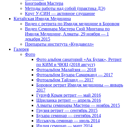
Биография Мастера
Методы работы над собой (практика ДЭ)
Круг У-СИН — активное слушание
Китайская Имидж Медицина
Видео с ретрита по Имидж медицине в Боровом
Видео Семинара Мастера Сюй Минтана по
Имидж Медицине, Алматы, 29 ноября — 1
декабря 2015
Препараты института «Кундавелл»
Галерея
Фото
Фото альбом санаторий «Ак Булак», Ретрит
по КИМ и ЧЮЦ (2018 август)
Фотоальбом Малайзия — 2018
Фотоальбом Бухара Самарканд — 2017
Фотоальбом Тайланд — 2017
Боровое ретрит Имидж медицины — январь
2017
Гурзуф Крым ретрит — май 2016
Шриланка ретрит — апрель 2016
Алматы семинары Мастера — ноябрь 2015
Грузия ретрит — сентябрь 2015
Бухара семинар — сентябрь 2014
Иссыкуль семинар — июль 2014
Индия семинар — март 2014