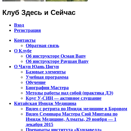
Клуб Здесь и Сейчас
Вход
Регистрация
Контакты
Обратная связь
Клуб Чжун Юань Цигун в городах
О Клубе
Алматы, Астана, Павлодар,
Об инструкторе Осман Вапу
Об инструкторе Раушан Вапу
Петропавловск, Экибастуз, Бишкек…
О Чжун Юань Цигун
Базовые элементы
Учебная программа
Обучение
Биография Мастера
Методы работы над собой (практика ДЭ)
Круг У-СИН — активное слушание
Китайская Имидж Медицина
Видео с ретрита по Имидж медицине в Боровом
Видео Семинара Мастера Сюй Минтана по
Имидж Медицине, Алматы, 29 ноября — 1
декабря 2015
Препараты института «Кундавелл»