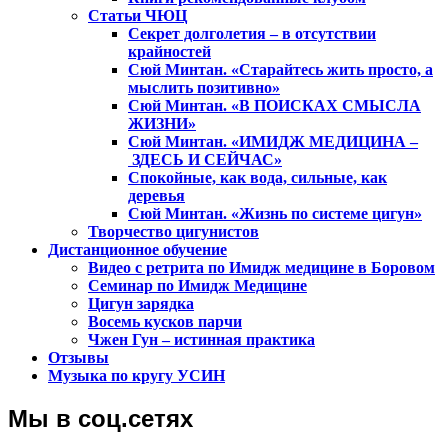
Статьи ЧЮЦ
Секрет долголетия – в отсутствии
крайностей
Сюй Минтан. «Старайтесь жить просто, а
мыслить позитивно»
Сюй Минтан. «В ПОИСКАХ СМЫСЛА
ЖИЗНИ»
Сюй Минтан. «ИМИДЖ МЕДИЦИНА –
ЗДЕСЬ И СЕЙЧАС»
Спокойные, как вода, сильные, как
деревья
Сюй Минтан. «Жизнь по системе цигун»
Творчество цигунистов
Дистанционное обучение
Видео с ретрита по Имидж медицине в Боровом
Семинар по Имидж Медицине
Цигун зарядка
Восемь кусков парчи
Чжен Гун – истинная практика
Отзывы
Музыка по кругу УСИН
Мы в соц.сетях