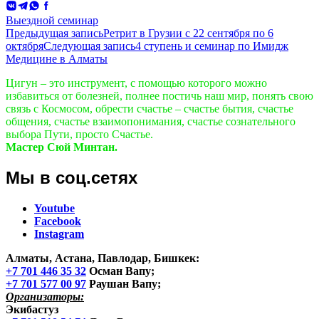
ВКонтакте
Telegram
WhatsApp
Facebook
Выездной семинар
Навигация
Предыдущая запись
Ретрит в Грузии с 22 сентября по 6
октября
Следующая запись
4 ступень и семинар по Имидж
по
Медицине в Алматы
записям
Цигун – это инструмент, с помощью которого можно
избавиться от болезней, полнее постичь наш мир, понять свою
связь с Космосом, обрести счастье – счастье бытия, счастье
общения, счастье взаимопонимания, счастье сознательного
выбора Пути, просто Счастье.
Мастер Сюй Минтан.
Мы в соц.сетях
Youtube
Facebook
Instagram
Алматы, Астана, Павлодар, Бишкек
:
+7 701 446 35 32
Осман Вапу;
+7 701 577 00 97
Раушан Вапу;
Организаторы:
Экибастуз