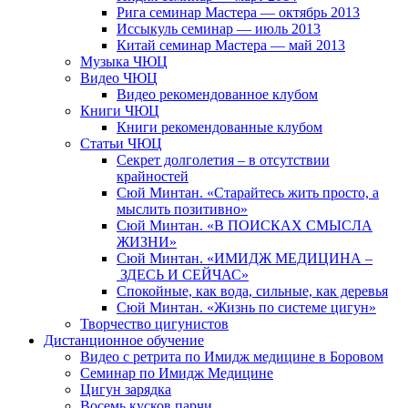
Рига семинар Мастера — октябрь 2013
Иссыкуль семинар — июль 2013
Китай семинар Мастера — май 2013
Музыка ЧЮЦ
Видео ЧЮЦ
Видео рекомендованное клубом
Книги ЧЮЦ
Книги рекомендованные клубом
Статьи ЧЮЦ
Секрет долголетия – в отсутствии
крайностей
Сюй Минтан. «Старайтесь жить просто, а
мыслить позитивно»
Сюй Минтан. «В ПОИСКАХ СМЫСЛА
ЖИЗНИ»
Сюй Минтан. «ИМИДЖ МЕДИЦИНА –
ЗДЕСЬ И СЕЙЧАС»
Спокойные, как вода, сильные, как деревья
Сюй Минтан. «Жизнь по системе цигун»
Творчество цигунистов
Дистанционное обучение
Видео с ретрита по Имидж медицине в Боровом
Семинар по Имидж Медицине
Цигун зарядка
Восемь кусков парчи