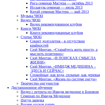
Рига семинар Мастера — октябрь 2013
Иссыкуль семинар — июль 2013
Китай семинар Мастера — май 2013
Музыка ЧЮЦ
Видео ЧЮЦ
Видео рекомендованное клубом
Книги ЧЮЦ
Книги рекомендованные клубом
Статьи ЧЮЦ
Секрет долголетия – в отсутствии
крайностей
Сюй Минтан. «Старайтесь жить просто, а
мыслить позитивно»
Сюй Минтан. «В ПОИСКАХ СМЫСЛА
ЖИЗНИ»
Сюй Минтан. «ИМИДЖ МЕДИЦИНА –
ЗДЕСЬ И СЕЙЧАС»
Спокойные, как вода, сильные, как деревья
Сюй Минтан. «Жизнь по системе цигун»
Творчество цигунистов
Дистанционное обучение
Видео с ретрита по Имидж медицине в Боровом
Семинар по Имидж Медицине
Цигун зарядка
Восемь кусков парчи