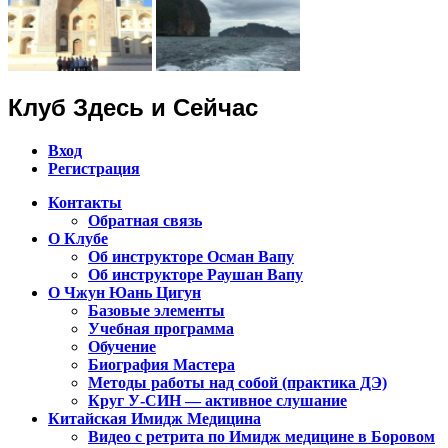
Клуб Здесь и Сейчас
Вход
Регистрация
Контакты
Обратная связь
Клуб Чжун Юань Цигун в городах
О Клубе
Алматы, Астана, Павлодар,
Об инструкторе Осман Вапу
Об инструкторе Раушан Вапу
Петропавловск, Экибастуз, Бишкек…
О Чжун Юань Цигун
Базовые элементы
Учебная программа
Обучение
Биография Мастера
Методы работы над собой (практика ДЭ)
Круг У-СИН — активное слушание
Китайская Имидж Медицина
Видео с ретрита по Имидж медицине в Боровом