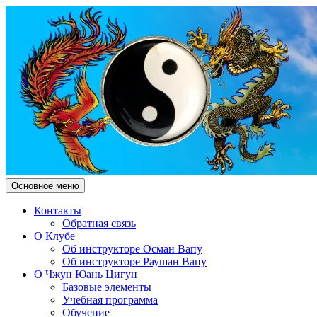
Поиск
Перейти
Основное меню
к
Чжун Юань Цигун Клуб
содержимому
Контакты
Обратная связь
"Здесь и Сейчас"
О Клубе
Об инструкторе Осман Вапу
Об инструкторе Раушан Вапу
О Чжун Юань Цигун
Базовые элементы
Учебная программа
Обучение