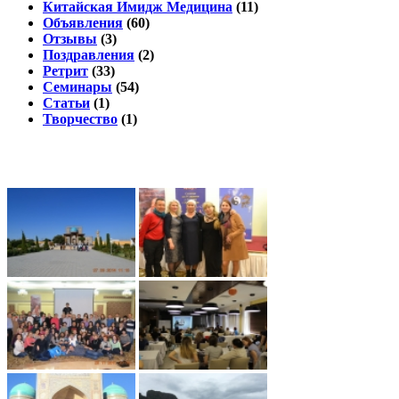
Китайская Имидж Медицина
(11)
Объявления
(60)
Отзывы
(3)
Поздравления
(2)
Ретрит
(33)
Семинары
(54)
Статьи
(1)
Творчество
(1)