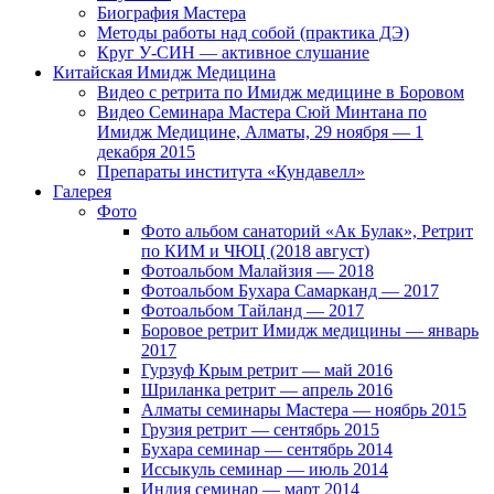
Биография Мастера
Методы работы над собой (практика ДЭ)
Круг У-СИН — активное слушание
Китайская Имидж Медицина
Видео с ретрита по Имидж медицине в Боровом
Видео Семинара Мастера Сюй Минтана по
Имидж Медицине, Алматы, 29 ноября — 1
декабря 2015
Препараты института «Кундавелл»
Галерея
Фото
Фото альбом санаторий «Ак Булак», Ретрит
по КИМ и ЧЮЦ (2018 август)
Фотоальбом Малайзия — 2018
Фотоальбом Бухара Самарканд — 2017
Фотоальбом Тайланд — 2017
Боровое ретрит Имидж медицины — январь
2017
Гурзуф Крым ретрит — май 2016
Шриланка ретрит — апрель 2016
Алматы семинары Мастера — ноябрь 2015
Грузия ретрит — сентябрь 2015
Бухара семинар — сентябрь 2014
Иссыкуль семинар — июль 2014
Индия семинар — март 2014