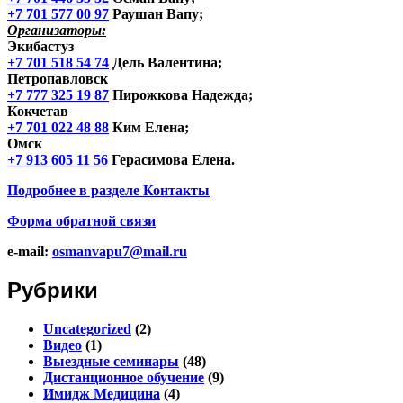
+7 701 577 00 97
Раушан Вапу;
Организаторы:
Экибастуз
+7 701 518 54 74
Дель Валентина;
Петропавловск
+7 777 325 19 87
Пирожкова Надежда;
Кокчетав
+7 701 022 48 88
Ким Елена;
Омск
+7 913 605 11 56
Герасимова Елена.
Подробнее в разделе
Контакты
Форма обратной связи
e-mail:
osmanvapu7@mail.ru
Рубрики
Uncategorized
(2)
Видео
(1)
Выездные семинары
(48)
Дистанционное обучение
(9)
Имидж Медицина
(4)