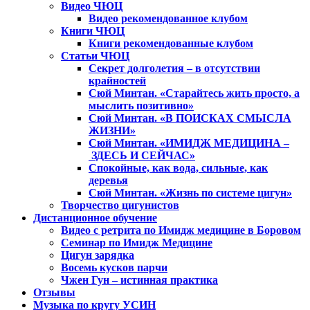
Видео ЧЮЦ
Видео рекомендованное клубом
Книги ЧЮЦ
Книги рекомендованные клубом
Статьи ЧЮЦ
Секрет долголетия – в отсутствии
крайностей
Сюй Минтан. «Старайтесь жить просто, а
мыслить позитивно»
Сюй Минтан. «В ПОИСКАХ СМЫСЛА
ЖИЗНИ»
Сюй Минтан. «ИМИДЖ МЕДИЦИНА –
ЗДЕСЬ И СЕЙЧАС»
Спокойные, как вода, сильные, как
деревья
Сюй Минтан. «Жизнь по системе цигун»
Творчество цигунистов
Дистанционное обучение
Видео с ретрита по Имидж медицине в Боровом
Семинар по Имидж Медицине
Цигун зарядка
Восемь кусков парчи
Чжен Гун – истинная практика
Отзывы
Музыка по кругу УСИН