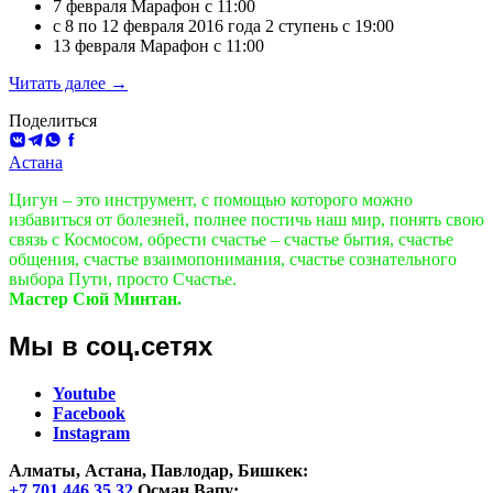
7 февраля Марафон с 11:00
с 8 по 12 февраля 2016 года 2 ступень с 19:00
13 февраля Марафон с 11:00
1
Читать далее
→
и
Поделиться
2
ВКонтакте
Telegram
WhatsApp
Facebook
ступень
ЧЮЦ
Астана
в
Цигун – это инструмент, с помощью которого можно
Астане
избавиться от болезней, полнее постичь наш мир, понять свою
с
связь с Космосом, обрести счастье – счастье бытия, счастье
01.02.2016
общения, счастье взаимопонимания, счастье сознательного
выбора Пути, просто Счастье.
Мастер Сюй Минтан.
Мы в соц.сетях
Youtube
Facebook
Instagram
Алматы, Астана, Павлодар, Бишкек
:
+7 701 446 35 32
Осман Вапу;