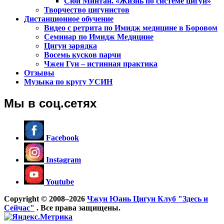
Сюй Минтан. «Жизнь по системе цигун»
Творчество цигунистов
Дистанционное обучение
Видео с ретрита по Имидж медицине в Боровом
Семинар по Имидж Медицине
Цигун зарядка
Восемь кусков парчи
Чжен Гун – истинная практика
Отзывы
Музыка по кругу УСИН
Мы в соц.сетях
Facebook
Instagram
Youtube
Copyright © 2008–2026
Чжун Юань Цигун Клуб "Здесь и
Сейчас"
. Все права защищены.