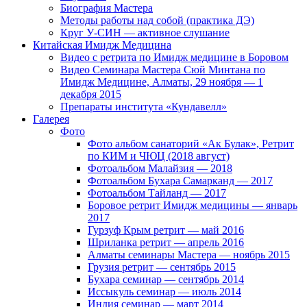
Биография Мастера
Методы работы над собой (практика ДЭ)
Круг У-СИН — активное слушание
Китайская Имидж Медицина
Видео с ретрита по Имидж медицине в Боровом
Видео Семинара Мастера Сюй Минтана по
Имидж Медицине, Алматы, 29 ноября — 1
декабря 2015
Препараты института «Кундавелл»
Галерея
Фото
Фото альбом санаторий «Ак Булак», Ретрит
по КИМ и ЧЮЦ (2018 август)
Фотоальбом Малайзия — 2018
Фотоальбом Бухара Самарканд — 2017
Фотоальбом Тайланд — 2017
Боровое ретрит Имидж медицины — январь
2017
Гурзуф Крым ретрит — май 2016
Шриланка ретрит — апрель 2016
Алматы семинары Мастера — ноябрь 2015
Грузия ретрит — сентябрь 2015
Бухара семинар — сентябрь 2014
Иссыкуль семинар — июль 2014
Индия семинар — март 2014