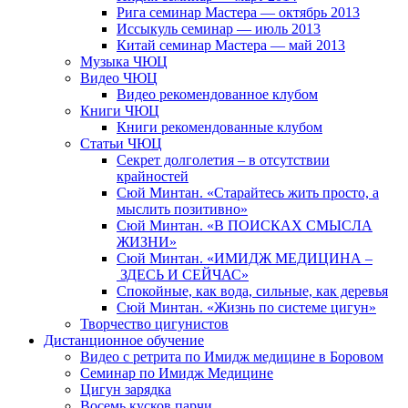
Рига семинар Мастера — октябрь 2013
Иссыкуль семинар — июль 2013
Китай семинар Мастера — май 2013
Музыка ЧЮЦ
Видео ЧЮЦ
Видео рекомендованное клубом
Книги ЧЮЦ
Книги рекомендованные клубом
Статьи ЧЮЦ
Секрет долголетия – в отсутствии
крайностей
Сюй Минтан. «Старайтесь жить просто, а
мыслить позитивно»
Сюй Минтан. «В ПОИСКАХ СМЫСЛА
ЖИЗНИ»
Сюй Минтан. «ИМИДЖ МЕДИЦИНА –
ЗДЕСЬ И СЕЙЧАС»
Спокойные, как вода, сильные, как деревья
Сюй Минтан. «Жизнь по системе цигун»
Творчество цигунистов
Дистанционное обучение
Видео с ретрита по Имидж медицине в Боровом
Семинар по Имидж Медицине
Цигун зарядка
Восемь кусков парчи