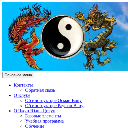
Поиск
Перейти
Основное меню
к
Чжун Юань Цигун Клуб
содержимому
Контакты
Обратная связь
"Здесь и Сейчас"
О Клубе
Об инструкторе Осман Вапу
Об инструкторе Раушан Вапу
О Чжун Юань Цигун
Базовые элементы
Учебная программа
Обучение