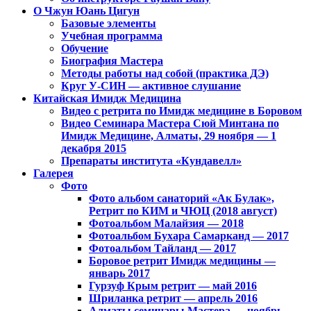
Петропавловск, Экибастуз, Бишкек…
О Чжун Юань Цигун
Базовые элементы
Учебная программа
Обучение
Биография Мастера
Методы работы над собой (практика ДЭ)
Круг У-СИН — активное слушание
Китайская Имидж Медицина
Видео с ретрита по Имидж медицине в Боровом
Видео Семинара Мастера Сюй Минтана по
Имидж Медицине, Алматы, 29 ноября — 1
декабря 2015
Препараты института «Кундавелл»
Галерея
Фото
Фото альбом санаторий «Ак Булак»,
Ретрит по КИМ и ЧЮЦ (2018 август)
Фотоальбом Малайзия — 2018
Фотоальбом Бухара Самарканд — 2017
Фотоальбом Тайланд — 2017
Боровое ретрит Имидж медицины —
январь 2017
Гурзуф Крым ретрит — май 2016
Шриланка ретрит — апрель 2016
Алматы семинары Мастера — ноябрь