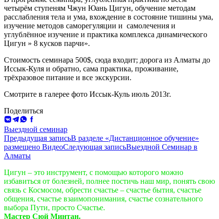
четырём ступеням Чжун Юань Цигун, обучение методам
расслабления тела и ума, вхождение в состояние тишины ума,
изучение методов саморегуляции и самолечения и
углублённое изучение и практика комплекса динамического
Цигун » 8 кусков парчи».
Стоимость семинара 500$, сюда входит; дорога из Алматы до
Иссык-Куля и обратно, сама практика, проживание,
трёхразовое питание и все экскурсии.
Смотрите в галерее фото Иссык-Куль июль 2013г.
Поделиться
ВКонтакте
Telegram
WhatsApp
Facebook
Выездной семинар
Навигация
Предыдущая запись
В разделе «Дистанционное обучение»
размещено Видео
Следующая запись
Выездной Семинар в
по
Алматы
записям
Цигун – это инструмент, с помощью которого можно
избавиться от болезней, полнее постичь наш мир, понять свою
связь с Космосом, обрести счастье – счастье бытия, счастье
общения, счастье взаимопонимания, счастье сознательного
выбора Пути, просто Счастье.
Мастер Сюй Минтан.